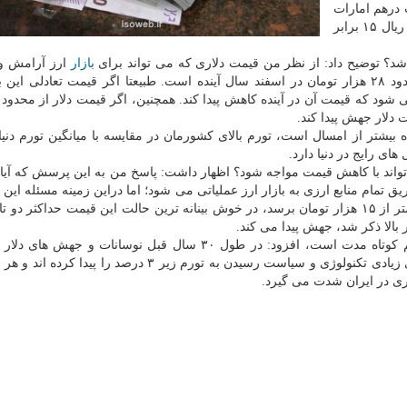
بل ریال ۲۲ برابر، قیمت درهم امارات
در مقابل ریال ۱۸ برابر، نرخ برابری دینار عراق در مقابل ریال ۱۵ برابر
 باشد؟ توضیح داد: از نظر من قیمت دلاری که می تواند برای
بازار
ارز آرامش و 
همراه بیاورد، حدود ۲۱ هزار تومان در اسفند امسال و حدود ۲۸ هزار تومان در اسفند سال آینده است. طبیعتا اگر قیمت تعادلی
ت دلار جهش پیدا کند.
ده بیشتر از امسال است، تورم بالای کشورمان در مقایسه با میانگین تورم دنی
ای رایج در دنیا دارد.
ی تواند با کاهش قیمت مواجه شود؟ اظهار داشت: پاسخ من به این پرسش که آیا 
تنها با تزریق تمام منابع ارزی به بازار ارز عملیاتی می شود؛ اما دراین زمینه مسئله ا
کاهش قیمت پایدار نمی ماند. اگر دلار به هر صورتی به کمتر از ۱۵ هزار تومان برسد، در خوش بینانه ترین حالت این قیمت حداکث
الا ذکر شد، جهش پیدا می کند.
هاشم خانی با تاکید براینکه صعود دلار از قیمت تعادلی هم کوتاه مدت است، افزود: در طول ۳۰ سال قبل نوسانات و
شدت بیشتری گرفته است، برای اینکه هم اکنون کشورهای زیادی تکنولوژی و سیاست رسیدن به تورم زیر ۳ درصد ر
ری در ایران شدت می گیرد.