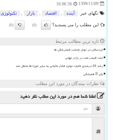
1399/11/09
16:06:56
تگهای خبر:
آینده
,
اقتصاد
,
بازار
,
تكنولوژی
این مطلب را می پسندید؟
(0)
(0)
تازه ترین مطالب مرتبط
خردسالان در تونل وحشت فیلترشکن ها
ثبات قیمت نفت در بازار جهانی
رشد 25 درصدی مالیات تولید فشار مالیاتی به سایر حوزه ها منتقل شد
پلن B همیشگی
نظرات بینندگان در مورد این مطلب
لطفا شما هم
در مورد این مطلب
نظر دهید