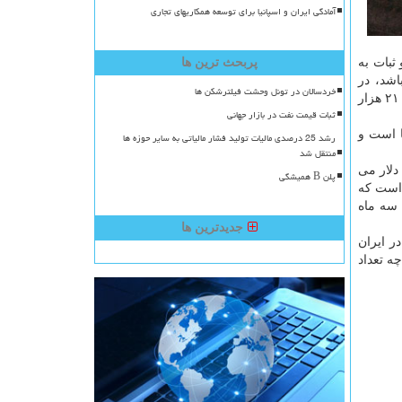
آمادگی ایران و اسپانیا برای توسعه همکاریهای تجاری
ثبات به
پربحث ترین ها
 این باشد، در
خردسالان در تونل وحشت فیلترشکن ها
صورت بالاتر رفتن قیمت دلار از این محدوده، پیش بینی می شود که قیمت آن در آینده کاهش پیدا کند. همچنین، اگر قیمت دلار از محدود ۲۱ هزار
ثبات قیمت نفت در بازار جهانی
ا است و
رشد 25 درصدی مالیات تولید فشار مالیاتی به سایر حوزه ها
منتقل شد
دلار می
پلن B همیشگی
ین است که
ر دو تا سه ماه
جدیدترین ها
 جهش های دلار در ایران
ا پیدا کرده اند و هر چه تعداد