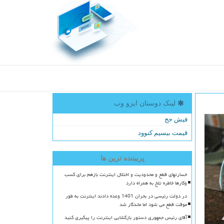
لینک دوستان ایزو وب
فیش حج
قیمت بیسیم کنوود
پربیننده ترین ها
خسارتهای قطع و محدودیت و اختلال اینترنت بازهم برای کسب
وکارها خاطره تلخ به همراه دارد
در دولت رئیسی در بحران 1401 وعده دادند اینترنت به طور
موقت قطع می شود اما ماندگار شد
آقای رئیس جمهوری دستور بازگشایی اینترنت را پیگیری کنید