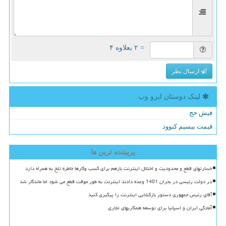
= ۲ بعلاوه ۴
ارسال نظر
لینک دوستان ایزو وب
فیش حج
قیمت بیسیم کنوود
پربیننده ترین ها
خسارتهای قطع و محدودیت و اختلال اینترنت بازهم برای کسب وکارها خاطره تلخ به همراه دارد
در دولت رئیسی در بحران 1401 وعده دادند اینترنت به طور موقت قطع می شود اما ماندگار شد
آقای رئیس جمهوری دستور بازگشایی اینترنت را پیگیری کنید
آمادگی ایران و اسپانیا برای توسعه همکاریهای تجاری