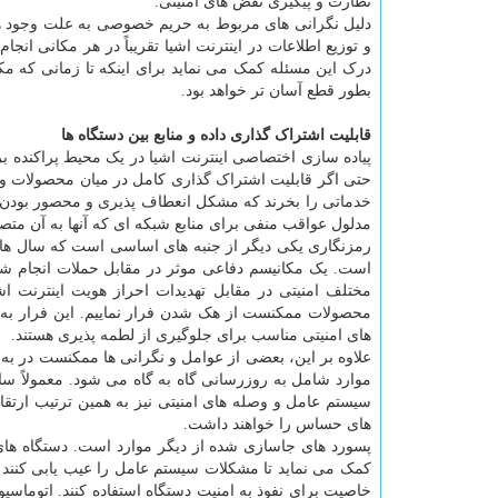
نظارت و پیگیری نقض های امنیتی.
دلیل نگرانی های مربوط به حریم خصوصی به علت وجود هم
و توزیع اطلاعات در اینترنت اشیا تقریباً در هر مکانی ا
درک این مسئله کمک می نماید برای اینکه تا زمانی که 
بطور قطع آسان تر خواهد بود.
قابلیت اشتراک گذاری داده و منابع بین دستگاه ها
پیاده سازی اختصاصی اینترنت اشیا در یک محیط پراکنده 
حتی اگر قابلیت اشتراک گذاری کامل در میان محصولات و
مدلول عواقب منفی برای منابع شبکه ای که آنها به آن مت
رمزنگاری یکی دیگر از جنبه های اساسی است که سال ها بر
است. یک مکانیسم دفاعی موثر در مقابل حملات انجام شده
مختلف امنیتی در مقابل تهدیدات احراز هویت اینترنت اش
محصولات ممکنست از هک شدن فرار نماییم. این فرار به 
های امنیتی مناسب برای جلوگیری از لطمه پذیری هستند.
علاوه بر این، بعضی از عوامل و نگرانی ها ممکنست در به خ
موارد شامل به روزرسانی گاه به گاه می شود. معمولاً سا
سیستم عامل و وصله های امنیتی نیز به همین ترتیب ارتقا
های حساس را خواهند داشت.
پسورد های جاسازی شده از دیگر موارد است. دستگاه های ا
کمک می نماید تا مشکلات سیستم عامل را عیب یابی کنند یا 
خاصیت برای نفوذ به امنیت دستگاه استفاده کنند. اتوماسیو