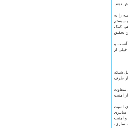
ش دهند.
ه را به
ن سیستم
شیا کمک
ن تحقیق
 آنست و
خیلی از
بل شبکه
 از طرف
 متفاوت
ر امنیت
ی امنیت
 سایبری
و امنیت
ه سازی،