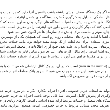
اگر یک دستگاه ضعف امنیتی داشته باشد، پتانسیل آنرا دارد که بر امنیت و
تار بسادگی به دلیل به کارگیری گسترده دستگاه های متصل اینترنت اشیا به وج
اه های متصل به اینترنت اشیا با دستگاه های دیگر، بدان مدلول است که کا
حاصل کنند که دیگر کاربران و همین طور خود اینترنت را در معرض لطمه احتما
ه چاره موثر و مناسب برای چالش های سازمان ها هم اکنون حس می شود.
نت اشیا با لطمه پذیری های مختلفی روبه رو است که همچنان یکی از مهمترین م
 مورد استفاده، برای محافظت از یک تهدید مفید خواهد بود، مانند حملات محر
رواج کاربردهای اینترنت اشیا و به علت تعدد جمع آوری اطلاعات در محیط اینترنت اشی
رنت اشیا است. برای مثال، کارت های اعتباری بدون تماس قادر به خواندن شما
کان را برای هکرها فراهم می آورد تا بتوانند با بهره گیری از شماره حساب بانک
یکی از شایع ترین حملات در اینترنت اشیا، حمله مرد میانی (man in the middle) است که در آن، در یک کانال ارتباطی شخص
انجام می شود. این حمله موجب می شود تا سرور بانک معامله انجام شده را
 از هویت قربانی مفروض آگاه باشد.
می تواند به انتخاب حریم خصوصی افراد احترام بگذارد. نگرانی در مورد حریم 
وگیری از پذیرش کامل اینترنت اشیا قابل توجه باشد. احترام به حریم خصوص
 دستگاه های متصل و خدمات مرتبط ارائه شده اساسی است. کارهای زیادی در حا
ال تعریف مجدد مسائل مربوط به حریم خصوصی است، همچون مواردی مانند 