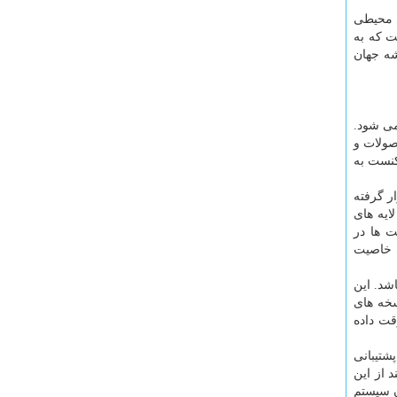
ی محیطی
ت که به
شه جهان
می شود.
صولات و
 برنامه ضعیف امنیتی ممکنست به
ر گرفته
ایه های
ت ها در
ی خاصیت
شد. این
سخه های
قت داده
شتیبانی
 از این
ن سیستم