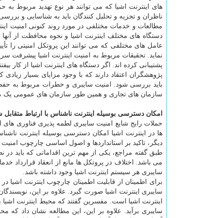
های اینترنت اشیا که می توانند هر نوع تهدید مربوط به 
ناظران و تجزیه و تحلیل کنندگان باید به شناسایی و بررس
مطالعات و خدمات مختلفی در مورد روند کنونی امنیت اینت
دستگاه های مختلف اینترنت اشیا و نحوه محافظت از آنها 
عامل های مختلفی که می توانند این پروتکل امنیتی را تأیی
نماید. تحقیقات مربوط به امنیت اینترنت اشیا پیشرفت س
پشتیبانی کرده اند. اگر دستگاه های اینترنت اشیا از کار بی
پژوهشگران اعتقاد دارند که با وجود مزایای بسیار زیادی ک
باید بررسی شود. امنیت سایبری و خطرات مربوط به حفظ
سازمان های تجاری و همین طور سازمان های عمومی یک
امکان دسترسی بوسیله اینترنت ناشناس با ارتباط متقابل ش
حملات رایج شایع امنیت سایبری لطمه پذیری فناوری های ا
ها در اینترنت اشیا امکان دسترسی بوسیله اینترنت ناشناس 
دیگر، تاکید بر استانداردها و اصول اساسی چارچوب امنیت 
طبق گفته مراجع، یکی از مهم ترین اقداماتی که باید در 
می باشد. اختلاف در پروتکل ها مانع از انعقاد قرارداد خد
سایبری هر سیستم اینترنت اشیا وجود داشته باشد.
برای اطمینان از قابلیت اطمینان چارچوب اینترنت اشیا
سایبری اینترنت اشیا صورت گیرد. علاوه بر این، نویسندگ
اینترنت اشیا است. مفسرین گفتند که محیط اینترنت اشیا بای
سایبری برآید. علاوه بر این، این مطالعه نشان داد که مح