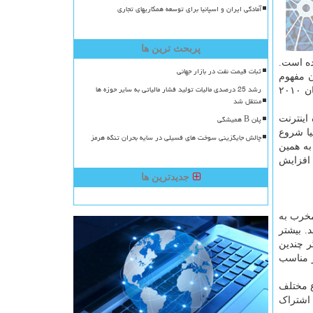
آمادگی ایران و اسپانیا برای توسعه همکاریهای تجاری
پربحث ترین ها
جاسازی شده است.
ثبات قیمت نفت در بازار جهانی
شتون مفهوم
رشد 25 درصدی مالیات تولید فشار مالیاتی به سایر حوزه ها
اینترنت اشیا را برای بهبود کارهای زنجیره تامین ارائه داد. با این وجود، قابلیت های متنوع اینترنت اشیا به آن کمک کرده است تا در تابستان ۲۰۱۰
منتقل شد
پلن B همیشگی
 در جهان فعلی حدود ۲۶.۶۶ میلیارد دستگاه اینترنت
اشیا شروع
چالش جایگزینی سوخت های فسیلی در سایه بحران تنگه هرمز
به همین
 افزایش
جدیدترین ها
مخرب به
. بیشتر
ر چندین
ر مناسب
حافظتی برای جلوگیری از حملات داده استفاده کنند. هکرها از آستانه سال ۲۰۰۸ انواع مختلف
ه اشتراک