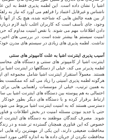
اشیا را نشان داده است. این لطمه پذیری فقط به این عل
ناشناس و غیرقابل اعتماد را فراهم می آورد که نیاز به راهک
از بین همه چالش هایی که شناخته شده، هیچ یک از آنها تأث
وجود، جای تأسف است که کاربران اغلب تأیید لازم درباره
دادن اطلاعات مهم می شوند. با نقض امنیت مداوم که حری
امنیت سیستم ها بیشتر شده است. در بررسی های اخیر،
نداشت. لطمه پذیری های زیادی در سیستم های مدرن خودکار
آسیب پذیری اینترنت اشیا به علت کامپیوتر های سنتی
اینترنت اشیا از کامپیوتر های سنتی و دستگاه های محاس
لطمه پذیرتر می کند، خیلی از دستگاهها در اینترنت اشیا 
هستند. معمولاً استقرار اینترنت اشیا شامل مجموعه ای ا
هرگونه لطمه پذیری امنیتی را زیاد می کند که ممکنست بطور
به همین ترتیب، خیلی از موسسات راهنمایی هایی برای انج
احتمالی به هم پیوسته بین دستگاه های اینترنت اشیا بی 
ارتباط برقرار کرده و با دستگاه های دیگر بطور خودکار ار
دسترسی هستند که به امنیت اینترنت اشیا مربوط می شوند
حتی با جدید نبودن مسئله امنیت در بخش اطلاعات و فناور
شوند. مصرف کنندگان موظفند به دستگاه های اینترنت اش
خصوص که این فناوری همچنان گسترده تر شده و در زندگی ر
محافظت ضعیفی دارند، این یکی از مهمترین راه هایی اس
محافظت نکردن از جریان داده ها به اندازه کافی مورد استف