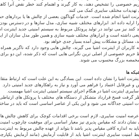
حریم خصوصی را تشخیص دهند، به کار گیرند و اهتمام کنند خطر نقض آنرا کاه
ی تهدیدات مختلف سایبری کمک می کنند.
رنت اشیا انجام شده است. خدمات گوناگون بعضی از چالش ها یا بردارهای حمل
را ارایه داده اند. ابزارهای مختلف شبیه سازی، مدل سازها و در دسترس بود
د کنند نیز می توانند در تولید پروتکل مربوط به سیستم امنیتی جدید اینترنت ا
ریعی داشته است و ابزارهای مختلف شبیه سازی و همین طور مدل سازان از ای
فتند، مسائل و مشکلات پیش آمده بسیار جدی خواهد بود.
ه کاربران از اینترنت اشیا می گیرند، چالش هایی وجود دارد که ناگزیر همراه
 حریم خصوصی از اصلی ترین نگرانی هایی است که ذکر شده، این دو برای 
 مخمصه بزرگ محسوب می شوند.
بکه ها
ینترنت اشیا را نشان داده است. این بسادگی به این علت است که ارتباط متقا
و غیرقابل اعتماد را فراهم می آورد و نیاز به راهکارهای جدید امنیتی دارد.
سایبری اینترنت اشیا در هنگام اجرای سیستم امنیتی اینترنت اشیا مهمست.
نظر گرفت فسخ قرارداد متشکل از دستگاه های مختلف با پروتکل های ارتباطی
مات امنیتی جداگانه می شود و این یکی از عناصر اساسی است که باید در ساختا
 در عرصه امنیت سایبری، لازم است برخی اقدامات کوچک برای کاهش چالش ها
ان نشان دادند که مقیاس پذیری نیز معیار اساسی برای موفقیت چارچوب امنیت
د به اندازه کافی مقیاس پذیر باشد تا بتواند از عهده چالش مربوط به اینترنت 
یط امنیت سایبری اینترنت اشیا باید از قابلیت آزمایش (مانند آزمایش یکپارچ