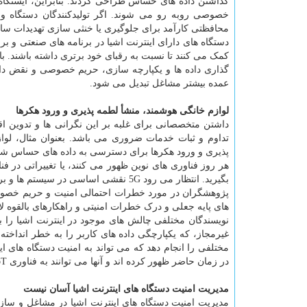
گذاشتن داده های حساس طراحی کردند. بنابراین، ایستگا
خصوصی روبه رو می شوند. اگر تولیدکنندگان دستگاه و کا
محافظتی کارآمد برای جلوگیری یا خنثی سازی تهدیدات سایبر
دستگاه های دارای اینترنت اشیا در برنامه های صنعتی و بر
کمک می کنند تا نسبت به رقبای خود برتری داشته باشند. با
گذاری داده ها و یکپارچه سازی، حریم خصوصی و نقض داده
عمده بیشتر مشاغل تبدیل می شود.
لوازم خانگی هوشمند، منشأ لطمه پذیری و ورود هکرها
داشتن متخصصانی برای غلبه بر این نگرانی ها و تدوین ا
پذیری و ورود هکرها برای دسترسی به داده های حساس شخ
بگیرید. انتظار می رود 5G نقشی اساسی در
پژوهشگران در مورد خطرات احتمالی امنیت و حریم خصوصی ر
های پایه جعلی و درک خطرات امنیتی و راهکارهای بالقوه ل
نویسندگان مختلفی چالش های موجود در اینترنت اشیا را
غیرمجاز، که یکپارچگی داده های کاربر را به خطر انداخته 
مختلفی را انجام دهد که می تواند به امنیت دستگاه های 
در زمان حاضر ظهور کرده اند و آنها می توانند به فناوری IoT و شبکه یکپارچه آنها نفوذ کنند.
مدیریت امنیت دستگاه های اینترنت اشیا آسان نیست
مدیریت امنیت دستگاه های اینترنت اشیا در مشاغل و سازم