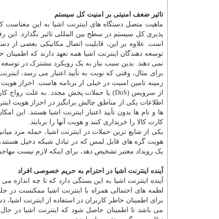
تاثیر ضعف امنیتی بر امنیت کل سیستم
ماهیت متصل دستگاه های اینترنت اشیا به این معناست که 
پذیری کل سیستم در سطح بین المللی تاثیر بگذارد. این رف
است. علاوه بر این، قابلیت اتصال مکانیکی بعضی از دستگ
توسعه دهندگان اینترنت اشیا همه تعهد دارند که اطمینان 
نمی دهند. بدین سبب نیاز به یک رویکرد مشترک در توسع
برای مثال، وقتی که نوبت به تأیید اعتبار می رسد، اینتر
زمینه تامین امنیت در خیلی از برنامه هاست. احراز هویت
از سرویس (DoS) یا حملات پخش مجدد. به علت 
اطلاعات یکی از مناطق چالش برانگیز در احراز هویت اینت
ها و نام ها بدون تأیید اعتبار اینترنت اشیا هستند. این ام
کارت کالا را خریداری کنند و هویت آنها را بربایند.
هویت گره های قابل لمس که در تبادل شبکه دخیل هستند، 
یک رویداد معتبر تشخیص دهد، برای اینکه لازم نیست مهاجم
آینده اینترنت اشیا در احترام به حریم خصوصی افراد
آینده اینترنت اشیا به این بستگی دارد که تا چه اندازه 
لطمه های احتمالی همراه با اینترنت اشیا ممکنست در جل
برای اطمینان خاطر کاربران در استفاده از اینترنت اشیا،
می باشد تا اطمینان حاصل شود که اینترنت اشیا در ح