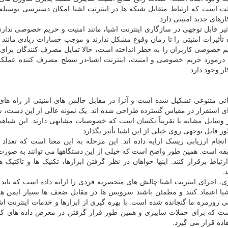
ت است که ارتباط متقابل شبکه ها در اینترنت اشیا امکان دسترسی بوسیله 
ارهای جدید امنیتی دارد.
یر قابل توجهی در سازگاری اینترنت اشیا، مانند امنیت و حریم خصوصی ندارند.
 تأثیرات امنیتی را تا زمان وقوع مشکل ندارند و موجب خسارات زیادی مانند
م خصوصی کاربران را به خطر انداخته است، حالا تمایل مصرف کنندگان برای
 درمورد حریم خصوصی و امنیت، اینترنت اشیا-در سطح مصرف کننده عملکر
 وجود دارد.
باتی متنوعی تشکیل شده است و آنرا در مقابل چالش های امنیتی از راه ها
برای استقرار در مقیاس گسترده طراحی شده اند. یک نمونه عالی از این دست، 
ز وسایل مشابه یا تقریباً یکسان است که خصوصیات مشابهی دارند. این شباه
 قابل توجهی روی خیلی از این اشیا تأثیر بگذارد.
ام ارزیابی ریسک ارایه داده اند. این مرحله به این معنا است که تعداد پ
سابقه است. همین طور واضح است که خیلی از این دستگاهها می توانند به صورت
تباط برقرار کنند. اینها خواهان در نظر گرفتن ابزارها، تکنیک ها و تاکتیک ه
.
ی، اجرای اینترنت اشیا چالش های منحصربه فردی را ارایه داده است که بای
یا اعتماد کنند و مطمئن باشند سرویس ها در مقابل ضعف ها بسیار ایمن هس
وزمره ما گنجانده شده است. با بهره گیری از ابزارها و خدمات اینترنت اش
ت که برای حملات سایبری و همین طور قرار گرفتن در معرض داده های کار
اده قرار می گیرد.