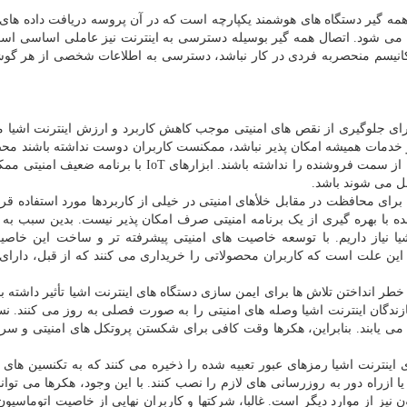
ه گیر دستگاه های هوشمند یکپارچه است که در آن پروسه دریافت داده ها
نجام می شود. اتصال همه گیر بوسیله دسترسی به اینترنت نیز عاملی اساسی اس
مکانیسم منحصربه فردی در کار نباشد، دسترسی به اطلاعات شخصی از هر گو
برای جلوگیری از نقص های امنیتی موجب کاهش کاربرد و ارزش اینترنت اشیا 
 خدمات همیشه امکان پذیر نباشد، ممکنست کاربران دوست نداشته باشند مح
خدماتی را بخرند که مشکل انعطاف پذیری و محصور بودن از سمت فروشنده را نداشته باشند. ابزارهای IoT با
صل می شوند باشد.
ای محافظت در مقابل خلأهای امنیتی در خیلی از کاربردها مورد استفاده قرا
 با بهره گیری از یک برنامه امنیتی صرف امکان پذیر نیست. بدین سبب به ل
یا نیاز داریم. با توسعه خاصیت های امنیتی پیشرفته تر و ساخت این خاصی
این علت است که کاربران محصولاتی را خریداری می کنند که از قبل، دارا
طر انداختن تلاش ها برای ایمن سازی دستگاه های اینترنت اشیا تأثیر داشته با
زندگان اینترنت اشیا وصله های امنیتی را به صورت فصلی به روز می کنند. ن
 می یابند. بنابراین، هکرها وقت کافی برای شکستن پروتکل های امنیتی و سر
ینترنت اشیا رمزهای عبور تعبیه شده را ذخیره می کنند که به تکنسین های پ
ازراه دور به روزرسانی های لازم را نصب کنند. با این وجود، هکرها می توانند
ن نیز از موارد دیگر است. غالبا، شرکتها و کاربران نهایی از خاصیت اتوماسیو