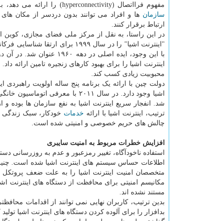
مفهوم فرااتصال (hyperconnectivity) را ارائه می دهد، به این معنا که
سازمان
ها و افراد می توانند بدون دردسر از مکان های د
ارتباط برقرار کنند.
در این راستا، به نقل از مرکز ملی فضای مجازی، کوین 
با این وجود، ایده اصلی در
محبوبیت زیادی کسب کند.
اشیا وجود دارد. در سال ۲۰۱۱ با م
شد. انفجار سریع اینترنت اشیا به نفع سازمان ها بوده 
ترتیب، اینترنت اشیا با ارائه
خدمات
خودکار، سبک زندگی اف
چالش های حریم خصوصی و امنیتی شده است.
افزایش خطرات مربوط به امنیت سایبری
استفاده ناخودآگاه، تغییر رمزعبور و عدم به روزرسانی 
اطلاعات حساس سیستم های اینترنت اشیا شده است. چنین اق
متخصصان امنیت اینترنت اشیا را به علت ضعف پروتکل ها
مکانیسم امنیتی برای محافظت از دستگاه های اینترنت اشی
مستند نشده اند.
بدافزار را برای آلوده کردن دستگاه های اینترنت اشیا تولید