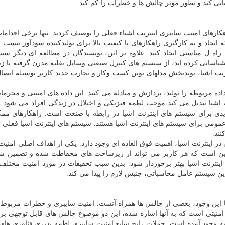
نی کند و بطور موثر چالش ها و خطرات را کم کند.
کارهای امنیت سایبری اینترنت اشیاء فعلی را توصیف کردند. تنها برخی اقدامات
ایجاد و به کارگیری راهکارهای با کیفیت بالا برای تولیدکننده سودآور نیست. 
راه ل مناسبی ایجاد کنند. علاوه بر این، نویسندگان در مطالعه ای دیگر سی
ناسایی کرده اند، از سیستم های کنترل صنعتی وسایل نقلیه مدرن گرفته تا 
وندها و ابتکارات فعلی، مانند صنعت ۴.۰ و اینترنت اشیا، نویدبخش مدلهای نوین کسب وکار و تجارب جدید کاربر بوسیله 
ه مربوطه را تولید، پردازش و مبادله می کنند. این داده های امنیتی و محرمان
اشیا تبدیل می کند موجب لطمه فیزیکی و اختلال در زندگی افراد می شود. 
دیدی برای سیستم های اینترنت اشیا در رابطه با صنعت است. راهکارهای مم
ی برای سیستم های اینترنت اشیا هستند. سیستم های اینترنت اشیا فعلی به
نند.
 اینترنت اشیا، اهمیت فوق العاده ای وجود دارد. یکی از اهداف اصلی امنیت 
این است که هر کاربر می تواند از زیرساخت های محفاظت شده و تضمین ش
رنت اشیا بهتر برخوردار شود. بدین سبب تحقیقات در مورد امنیت مختلف 
ن سیستم عامل محاسباتی، جنبش لازم را پیدا می کند.
د. با این وجود، بعضی از چالش ها همراه آنست. امنیت سایبری و خطرات مربوط
یتی است که به آنها اشاره شده، این دو موضوع چالش های قابل توجهی بر
 وجود آمده است. حملات رایج شایع امنیت سایبری لطمه پذیری فناوری های 