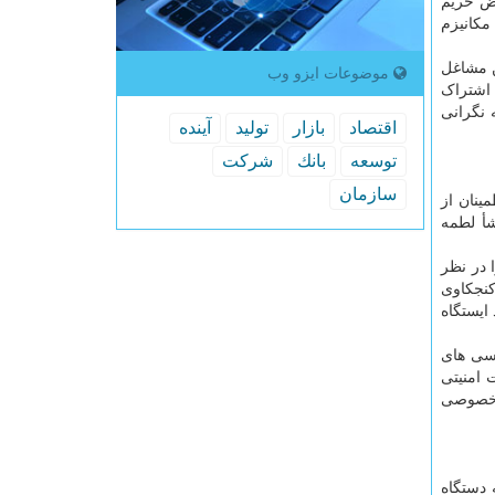
قض حریم
مکانیزم
ن مشاغل
موضوعات ایزو وب
 اشتراک
 نگرانی
اقتصاد
بازار
تولید
آینده
توسعه
بانك
شركت
سازمان
ینان از
 تواند منشأ لطمه
ر می کنند، یا تغییراتی در فناوری های موجود ایجاد می شود. بعنوان مثال آخرین پیشرفت های شبکه 5G را در نظر
و کنجکاوی
ایستگاه
رسی های
 امنیتی
م خصوصی
 دستگاه