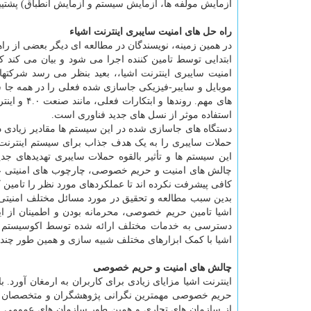
آزمایش مولفه ها، آزمایش سیستم و آزمایش انطباق) پشتیبا
راه حل های امنیت سایبری اینترنت اشیاء
در همین زمینه، نویسندگان در مطالعه ای دیگر بعضی از راه
ابتدایی توسط تامین کننده اجرا می شود و بیان می کند که 
امنیت سایبری اینترنت اشیا،، بعید بنظر می رسد شرکتها 
موبایل و سایبر-فیزیکی جاسازی شده فعلی را در همه جا ش
های مهم. ر
استفاده موثر از نسل های جدید فناوری است.
دستگاه های جاسازی شده در این سیستم ها مقادیر زیادی داد
حملات سایبری را به یک هدف جذاب برای سیستم اینترنت 
این سیستم ها و تأثیر بالقوه حملات سایبری تهدیدهای ج
چالش های امنیت و حریم خصوصی، چارچوب های امنیتی عموم
کافی پیشرفت نکرده اند تا عملکردهای مورد نظر را تامین ک
بدین سبب مطالعه و تحقیق در مورد مسائل مختلف امنیتی در
اشیا تامین حریم خصوصی، محرمانه بودن و اطمینان از 
دسترسی به خدمات مختلف ارائه شده توسط اکوسیستم اینت
اشیا با کمک ابزارهای مختلف شبیه سازی و همین طور چندی
چالش های امنیت و حریم خصوصی
اینترنت اشیا مزایای زیادی برای کاربران به ارمغان آور
حریم خصوصی مهمترین نگرانی پژوهشگران و متخصصان امن
از سازمان های تجاری و همین طور سازمان های عمومی به