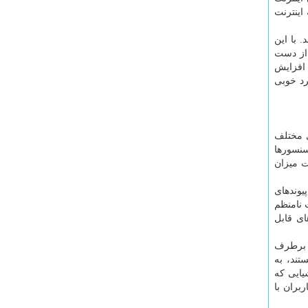
اینترنت
 با این
 از دست
 افزایش
د خوبی
ی مختلف
سنسورها
ت میزان
یوندهای
 نامنظم
ای قابل
د برطرف
تند، به
یایی که
بران با