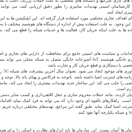
ه های کاری شرکتها و دستگاه های شخصی به علت حملات پررنگ، اغلب با ن
رشناسان امنیتی تهدیدات سایبری را بطور دقیق ارزیابی کنند، می توانند 
ی ایجاد کنند.
ای اهداف تجاری مختلفی مورد استفاده قرار گرفته اند. این اپلیکیشن ها به ای
 این وجود، به علت استفاده بیش از اندازه از دستگاه های هوشمند مختلف با به
 ها به علت اینکه جریان کار، فعالیت ها و خدمات شبکه را قطع می کند، به
قدامات و سیاست های امنیتی جامع برای محافظت از دارایی های تجاری و اطم
تداوم و ثبات خدمات ضروری می باشد. بعنوان مثال، لوازم خانگی هوشمند IoT آشپزخانه خانگی متصل به شبکه محلی می
صی یا دستکاری و قطع جریان کار و تجارت باشد.
هر روز فناوری های نوین ظهو
 سیستم ها و برنامه های اینترنت اشیا داشته باشد. باتوجه به فرکانس و پهنای باند بالا، توجه 
ا جلب می کند. این ساختار جدید تهدیدات بیشتری را ایجاد می کند، مانند 
ازم است.
 بیان کردند، مانند حملات محروم سازی و جعل کلاهبرداری و کسب سایر دست
است. راهکارهای بالقوه ای وجود دارد که می تواند به فرد کمک نماید اقدامات
اینترنت اشیا کمک نماید. طبق گفته این مراجع، تهدیدهای مختلفی درباره حری
ان ها آسان نیست. این سازمان ها باید ابزارهای نظارت و اسکن را برای همه