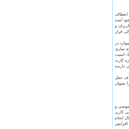
 انعطاف
ود آمده
ربران و
لی قرار
وارد در
وم سازی
ا، امنیت
ره کارت
ی دارنده
 ثالث با هدف جعل
 بعنوان
خصوصی و
ی کاربر
ل انجام
افزایش