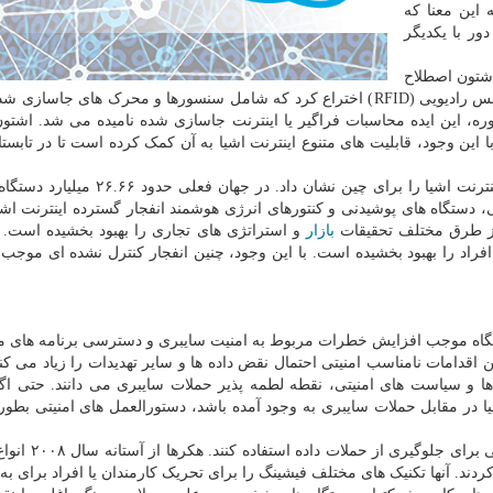
ور با یکدیگر
اشتون اصطلاح
"اینترنت اشیا" را در سال ۱۹۹۹ برای ارتقا شناسایی فرکانس رادیویی (RFID) اختراع کرد که شامل سنسورها و محرک های 
 دهه ۱۹۶۰ عنوان شد. در آن دوره، این ایده محاسبات فراگیر یا اینترنت جاسازی شده نامیده می شد. ا
دولت چین با ارائه یک برنامه پنج ساله اولویت راهبردی اینترنت اشیا را برای چین نشان داد.
عرفی اتوماسیون خانگی، دستگاه های پوشیدنی و کنتورهای انرژی هوشمند انفجار گسترده اینترنت 
و از طرق مختلف تحقیقات
بازار
و استراتژی های تجاری را بهبود بخشیده است. 
راد را بهبود بخشیده است. با این وجود، چنین انفجار کنترل نشده ای موجب
دستگاه موجب افزایش خطرات مربوط به امنیت سایبری و دسترسی برنامه های 
دامات نامناسب امنیتی احتمال نقض داده ها و سایر تهدیدات را زیاد می کند
 و سیاست های امنیتی، نقطه لطمه پذیر حملات سایبری می دانند. حتی اگ
ا در مقابل حملات سایبری به وجود آمده باشد، دستورالعمل های امنیتی بطو
بدین ترتیب، کاربران نهایی نمی توانند از اقدامات م
 کردند. آنها تکنیک های مختلف فیشینگ را برای تحریک کارمندان یا افراد برای ب