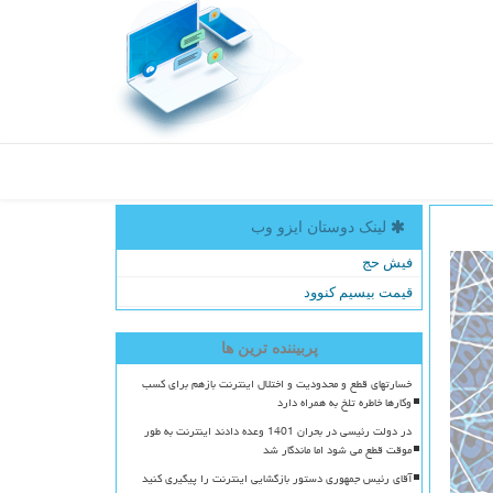
لینک دوستان ایزو وب
فیش حج
قیمت بیسیم کنوود
پربیننده ترین ها
خسارتهای قطع و محدودیت و اختلال اینترنت بازهم برای کسب
وکارها خاطره تلخ به همراه دارد
در دولت رئیسی در بحران 1401 وعده دادند اینترنت به طور
موقت قطع می شود اما ماندگار شد
آقای رئیس جمهوری دستور بازگشایی اینترنت را پیگیری کنید