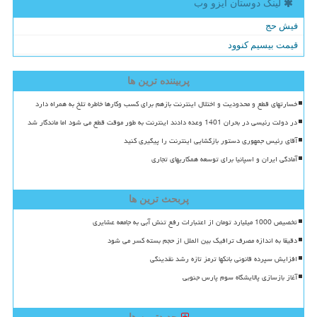
لینک دوستان ایزو وب
فیش حج
قیمت بیسیم کنوود
پربیننده ترین ها
خسارتهای قطع و محدودیت و اختلال اینترنت بازهم برای کسب وکارها خاطره تلخ به همراه دارد
در دولت رئیسی در بحران 1401 وعده دادند اینترنت به طور موقت قطع می شود اما ماندگار شد
آقای رئیس جمهوری دستور بازگشایی اینترنت را پیگیری کنید
آمادگی ایران و اسپانیا برای توسعه همکاریهای تجاری
پربحث ترین ها
تخصیص 1000 میلیارد تومان از اعتبارات رفع تنش آبی به جامعه عشایری
دقیقا به اندازه مصرف ترافیک بین الملل از حجم بسته کسر می شود
افزایش سپرده قانونی بانکها ترمز تازه رشد نقدینگی
آغاز بازسازی پالایشگاه سوم پارس جنوبی