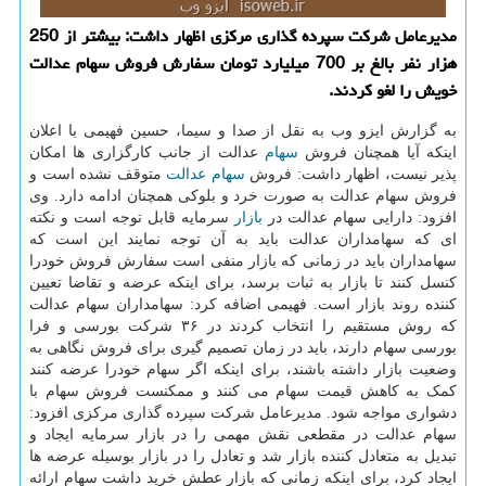
مدیرعامل شرکت سپرده گذاری مرکزی اظهار داشت: بیشتر از 250
هزار نفر بالغ بر 700 میلیارد تومان سفارش فروش سهام عدالت
خویش را لغو کردند.
به گزارش ایزو وب به نقل از صدا و سیما، حسین فهیمی با اعلان
اینکه آیا همچنان فروش
سهام
عدالت از جانب کارگزاری ها امکان
پذیر نیست، اظهار داشت: فروش
سهام عدالت
متوقف نشده است و
فروش سهام عدالت به صورت خرد و بلوکی همچنان ادامه دارد. وی
افزود: دارایی سهام عدالت در
بازار
سرمایه قابل توجه است و نکته
ای که سهامداران عدالت باید به آن توجه نمایند این است که
سهامداران باید در زمانی که بازار منفی است سفارش فروش خودرا
کنسل کنند تا بازار به ثبات برسد، برای اینکه عرضه و تقاضا تعیین
کننده روند بازار است. فهیمی اضافه کرد: سهامداران سهام عدالت
که روش مستقیم را انتخاب کردند در ۳۶ شرکت بورسی و فرا
بورسی سهام دارند، باید در زمان تصمیم گیری برای فروش نگاهی به
وضعیت بازار داشته باشند، برای اینکه اگر سهام خودرا عرضه کنند
کمک به کاهش قیمت سهام می کنند و ممکنست فروش سهام با
دشواری مواجه شود. مدیرعامل شرکت سپرده گذاری مرکزی افزود:
سهام عدالت در مقطعی نقش مهمی را در بازار سرمایه ایجاد و
تبدیل به متعادل کننده بازار شد و تعادل را در بازار بوسیله عرضه ها
ایجاد کرد، برای اینکه زمانی که بازار عطش خرید داشت سهام ارائه