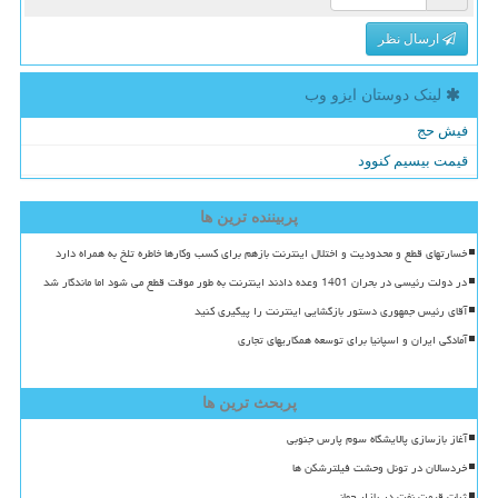
ارسال نظر
لینک دوستان ایزو وب
فیش حج
قیمت بیسیم کنوود
پربیننده ترین ها
خسارتهای قطع و محدودیت و اختلال اینترنت بازهم برای کسب وکارها خاطره تلخ به همراه دارد
در دولت رئیسی در بحران 1401 وعده دادند اینترنت به طور موقت قطع می شود اما ماندگار شد
آقای رئیس جمهوری دستور بازگشایی اینترنت را پیگیری کنید
آمادگی ایران و اسپانیا برای توسعه همکاریهای تجاری
پربحث ترین ها
آغاز بازسازی پالایشگاه سوم پارس جنوبی
خردسالان در تونل وحشت فیلترشکن ها
ثبات قیمت نفت در بازار جهانی