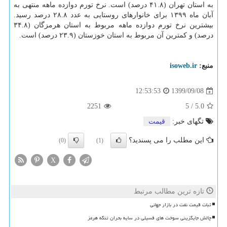
به استان تهران (۴۱.۸ درصد) است. نرخ تورم دوازده ماهه منتهی به
آبان ماه ۱۳۹۹ برای خانوارهای روستایی به عدد ۲۸.۸ درصد رسید.
بیشترین نرخ تورم دوازده ماهه مربوط به استان هرمزگان (۳۴.۸
درصد) و کمترین آن مربوط به استان خوزستان (۲۳.۹ درصد) است.
منبع:
isoweb.ir
1399/09/08
12:53:53
2251
5
/
5.0
تگهای خبر:
قیمت
این مطلب را می پسندید؟
(0)
(1)
X
تازه ترین مطالب مرتبط
ثبات قیمت نفت در بازار جهانی
چالش جایگزینی سوخت های فسیلی در سایه بحران تنگه هرمز