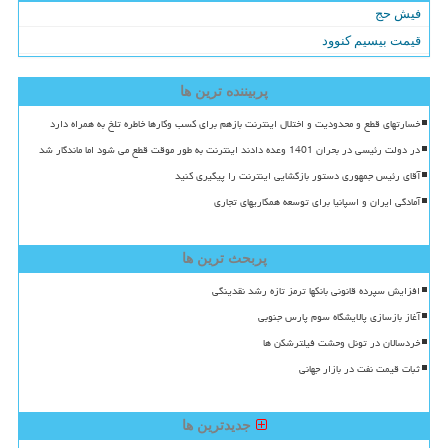
فیش حج
قیمت بیسیم کنوود
پربیننده ترین ها
خسارتهای قطع و محدودیت و اختلال اینترنت بازهم برای کسب وکارها خاطره تلخ به همراه دارد
در دولت رئیسی در بحران 1401 وعده دادند اینترنت به طور موقت قطع می شود اما ماندگار شد
آقای رئیس جمهوری دستور بازگشایی اینترنت را پیگیری کنید
آمادگی ایران و اسپانیا برای توسعه همکاریهای تجاری
پربحث ترین ها
افزایش سپرده قانونی بانکها ترمز تازه رشد نقدینگی
آغاز بازسازی پالایشگاه سوم پارس جنوبی
خردسالان در تونل وحشت فیلترشکن ها
ثبات قیمت نفت در بازار جهانی
جدیدترین ها