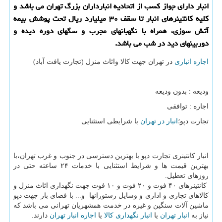
انبار دارای جواز كسب از اتحادیه انبارداران بزرگ تهران می باشد و
كلیه كانتینرهای انبار تا سقف ۳۰ میلیارد ریال تحت پوشش بیمه
آتش سوزی، همراه با نگهبانهای مجرب و سگهای دوره دیده و
دوربینهای دید در شب می باشد.
اجاره انباری
در تهران جهت کالا واثاث منزل (تجارت یافت آباد)
ودیعه : بدون ودیعه
اجاره : توافقی
تجارت دپو؛
انبار در تهران
با شرایطی استثنایی
انبار کانتینری تجارت دپو با بهترین دسترسی در جنوب و غرب تهران،با
بهترین قیمت ها و شرایط استثنایی با خدمات ۲۴ ساعته حتی در
روزهای تعطیل.
کانتینرهای ۴۰ فوت و ۲۰ فوت و ۱۰ فوت جهت نگهداری اثاث منزل و
کالاهای تجاری و اداری و وسایل رستورانها و... با فضای باز جهت دپو
ماشین آلات سنگین و غیره در خدمت همشهریان تهرانی می باشد که
نیاز به
انبار تهران
یا
انبار نگهداری کالا
یا
اجاره انبار تهران
دارند.