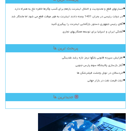
خسارتهای قطع و محدودیت و اختلال اینترنت بازهم برای کسب وکارها خاطره تلخ به همراه دارد
در دولت رئیسی در بحران 1401 وعده دادند اینترنت به طور موقت قطع می شود اما ماندگار شد
آقای رئیس جمهوری دستور بازگشایی اینترنت را پیگیری کنید
آمادگی ایران و اسپانیا برای توسعه همکاریهای تجاری
پربحث ترین ها
افزایش سپرده قانونی بانکها ترمز تازه رشد نقدینگی
آغاز بازسازی پالایشگاه سوم پارس جنوبی
خردسالان در تونل وحشت فیلترشکن ها
ثبات قیمت نفت در بازار جهانی
جدیدترین ها