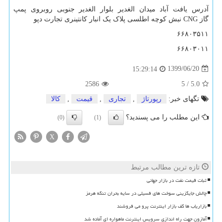
آدرس یافت آباد میدان الغدیر بلوار الغدیر جنوبی روبروی پمپ
گاز
CNG
نبش کوچه اطلسی پلاک یک انبار کانتینری تجارت دپو
۶۶۸۰۳۵۱۱
۶۶۸۰۳۰۱۱
1399/06/20
15:29:14
2586
5
/
5.0
تگهای خبر:
رپورتاژ
,
تجاری
,
قیمت
,
كالا
این مطلب را می پسندید؟
(0)
(1)
X
تازه ترین مطالب مرتبط
ثبات قیمت نفت در بازار جهانی
چالش جایگزینی سوخت های فسیلی در سایه بحران تنگه هرمز
بازاریاب ها کف بازار اینترنت پرو می فروشند
آمازون جهت راه اندازی سرویس اینترنت ماهواره ای آماده شد