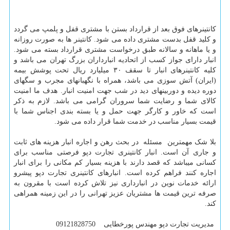
کانتینرهای فوق بعد از قرارداد بستن با مشتری قفل و پلمپ می گردد
و کلید قفل بدست مشتری داده می شود. کانتینر ها به صورت روزانه
و یا ماهانه و سالانه طبق درخواست مشتری قرارداد بسته می شود.
انبار دارای جواز کسب از اتحادیه انبارداران بزرگ تهران می باشد و
کلیه کانتینرهای انبار تا سقف ۳۰ میلیارد ریال تحت پوشش بیمه
(ایران) آتش سوزی می باشد، همراه با نگهبانهای مجرب و سگهای
دوره دیده و دوربینهای دید در شب جهت امنیت انبار. هدف ما امنیت
کالای شما و رضایت شما سروران گرامی می باشد. لازم به ذکر
است که خاور و کارگر جهت حمل و یا بسته بندی اجناس شما با
قیمت بسیار مناسب در خدمت شما قرار داده می شود.
بلا شک مهمترین مسئله در بحث رهن و اجاره انبار هزینه های ثابت
و جاری آن است. انبار کانتینری تجارت دپو فرصتی مناسب برای
کسانی میباشد که قصد دارند با هزینه بسیار کم مکانی را برای انبار
اجاره کنند فراهم کرده است. انبارهای کانتینری تجارت دپو پیشرو
ارائه خدمات نوین در انبارداری نیز تلاش کرده است با مقرون به
صرفه ترین قیمت ها مشتریان عزیز تهرانی را در این زمینه همراهی
کند.
مدیریت تجارت دپو مهندس پورخطایی 09121828750