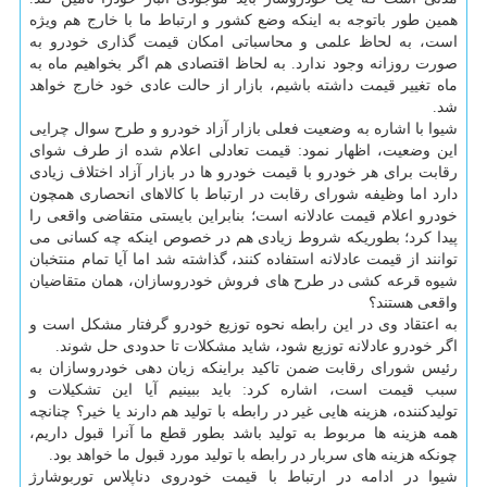
همین طور باتوجه به اینکه وضع کشور و ارتباط ما با خارج هم ویژه
است، به لحاظ علمی و محاسباتی امکان قیمت گذاری خودرو به
صورت روزانه وجود ندارد. به لحاظ اقتصادی هم اگر بخواهیم ماه به
ماه تغییر قیمت داشته باشیم، بازار از حالت عادی خود خارج خواهد
شد.
شیوا با اشاره به وضعیت فعلی بازار آزاد خودرو و طرح سوال چرایی
این وضعیت، اظهار نمود: قیمت تعادلی اعلام شده از طرف شوای
رقابت برای هر خودرو با قیمت خودرو ها در بازار آزاد اختلاف زیادی
دارد اما وظیفه شورای رقابت در ارتباط با کالاهای انحصاری همچون
خودرو اعلام قیمت عادلانه است؛ بنابراین بایستی متقاضی واقعی را
پیدا کرد؛ بطوریکه شروط زیادی هم در خصوص اینکه چه کسانی می
توانند از قیمت عادلانه استفاده کنند، گذاشته شد اما آیا تمام منتخبان
شیوه قرعه کشی در طرح های فروش خودروسازان، همان متقاضیان
واقعی هستند؟
به اعتقاد وی در این رابطه نحوه توزیع خودرو گرفتار مشکل است و
اگر خودرو عادلانه توزیع شود، شاید مشکلات تا حدودی حل شوند.
رئیس شورای رقابت ضمن تاکید براینکه زیان دهی خودروسازان به
سبب قیمت است، اشاره کرد: باید ببینیم آیا این تشکیلات و
تولیدکننده، هزینه هایی غیر در رابطه با تولید هم دارند یا خیر؟ چنانچه
همه هزینه ها مربوط به تولید باشد بطور قطع ما آنرا قبول داریم،
چونکه هزینه های سربار در رابطه با تولید مورد قبول ما خواهد بود.
شیوا در ادامه در ارتباط با قیمت خودروی دناپلاس توربوشارژ