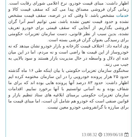
اظهار داشت: مبنای قیمت خودرو، نرخ اعلامی شورای رقابت است.
زمانی گران فروشی مصداق پیدا می کند که سقف قیمت کالا و
خدمات
مشخص باشد. تا وقتی که در عرضه، سقف قیمت مشخص
نشده و حدود قیمت تعیین نشده باشد، نمی توانیم اسم آنرا گران
فروشی بگذاریم. از آنجایی که سقف قیمتی برای خودرو تعریف
نشده، بدین سبب از نظر قانونی، دست سازمان تعزیرات حکومتی
برای رسیدگی بعنوان گران فرشی بسته است.
وی ادامه داد: اختلاف قیمت کارخانه و بازار خودرو نشان میدهد که نه
خودروساز از این قیمت ها راضی است و نه مردم، اما در این میان
عده ای دلال و واسطه در حال مدیریت بازار هستند و سود بالایی به
جیب می زنند.
سخنگوی سازمان تعزیرات حکومتی با بیان اینکه طی ۱۶ ماه گذشته
حدود ۲۵ هزار پرونده خودرویی را در این سازمان مختومه کرده ایم
اظهار داشت: حدود ۸۳ درصد آنها پرونده هایی بوده اند که برای ما
شفاف بوده و به آسانی توانستیم با آنها برخورد نماییم. اقدامات
سازمان تعزیرات حکومتی برمبنای ابلاغیه های ستاد تنظیم بازار و
قوانین صنفی است که خودرو هم شامل آن است، اما مبنای قیمت ما
برای مبارزه با گرانفروشی خودرو معین نیست.
1399/06/18
13:08:32