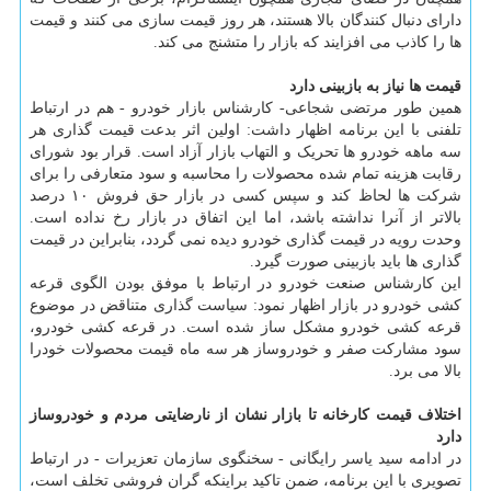
دارای دنبال کنندگان بالا هستند، هر روز قیمت سازی می کنند و قیمت
ها را کاذب می افزایند که بازار را متشنج می کند.
قیمت ها نیاز به بازبینی دارد
همین طور مرتضی شجاعی- کارشناس بازار خودرو - هم در ارتباط
تلفنی با این برنامه اظهار داشت: اولین اثر بدعت قیمت گذاری هر
سه ماهه خودرو ها تحریک و التهاب بازار آزاد است. قرار بود شورای
رقابت هزینه تمام شده محصولات را محاسبه و سود متعارفی را برای
شرکت ها لحاظ کند و سپس کسی در بازار حق فروش ۱۰ درصد
بالاتر از آنرا نداشته باشد، اما این اتفاق در بازار رخ نداده است.
وحدت رویه در قیمت گذاری خودرو دیده نمی گردد، بنابراین در قیمت
گذاری ها باید بازبینی صورت گیرد.
این کارشناس صنعت خودرو در ارتباط با موفق بودن الگوی قرعه
کشی خودرو در بازار اظهار نمود: سیاست گذاری متناقض در موضوع
قرعه کشی خودرو مشکل ساز شده است. در قرعه کشی خودرو،
سود مشارکت صفر و خودروساز هر سه ماه قیمت محصولات خودرا
بالا می برد.
اختلاف قیمت کارخانه تا بازار نشان از نارضایتی مردم و خودروساز
دارد
در ادامه سید یاسر رایگانی - سخنگوی سازمان تعزیرات - در ارتباط
تصویری با این برنامه، ضمن تاکید براینکه گران فروشی تخلف است،