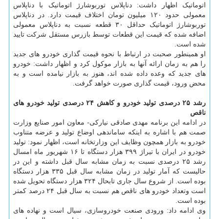
اتوماتیک اظهار داشت: دناپلاس توربوشارژ اتوماتیک با دناپلاس
معمولی حدود ۱۲۰ میلیون تومان اختلاف قیمت دارد. در دناپلاس
توربوشارژ اتوماتیک حداقل ۳۰ قطعه نسبت به دناپلاس معمولی
اضافه شده که قیمت این قطعات توسط بازرس مستقل شرکت تایید
شده است.
او همینطور صحبت در ارتباط با نحوه قیمت گذاری خودرو های جدید
را هم به زمان ارائه آنها به بازار موکول کرد و اظهار داشت: خودرو
های جدید که وعده داده شده اند، هنوز به بازار نیامده است و به
محض ورود، قیمت گذاری صورت خواهد گرفت.
رشد ۲۵ درصدی تولید خودرو و کاهش ۲۴ درصدی تولید خودرو های
ناقص
در ادامه این برنامه مهدی صادقی نیارکی- معاون امور صنایع وزارت
صمت هم با اشاره به اینکه ساماندهی اوضاع تولید و عرضه متناوب
خودرو به بازار همچون وظایف این وزارتخانه است، اظهار نمود: تولید
خودرو در ایران با تیراژ ۳۹۹ هزار دستگاه تا ۱۶ شهریور ماه امسال
رشد ۲۵ درصدی نسبت به زمان مشابه سال قبل داشته و این در
حالیست که آمار تولید در زمان مشابه سال قبل ۳۳۵ هزار دستگاه
بوده است. از شروع سال جاری تابحال ۳۲۴ هزار دستگاه تحویل شده
است وتعداد خودرو های ناقص هم نسبت به سال قبل ۲۴ درصد کمتر
بوده است.
وی ادامه داد: ورودی صنعت خودروسازی، سیال است و نهاده های