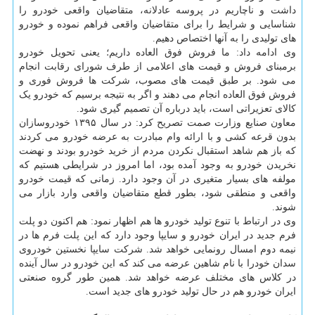
داشت و ناچاریم در پروسه عادلانه، متقاضیان واقعی خودرو را
شناسایی و شرایط را برای متقاضیان واقعی فراهم نموده و خودرو
های تولیدی را به آنها اختصاص دهیم.
وی ادامه داد: ما فروش فوق العاده داریم؛ یعنی تحویل خودرو
برمبنای فروش و قیمت های اعلامی از طرف شورای رقابت انجام
می شود. بر طبق قیمت های مصوب، شرکت ها فروش فوری و
فروش فوق العاده انجام می دهند و اگر به نتیجه برسیم که خودرو یک
کالای تعزیراتی است، باید درباره آن تصمیم گیری شود.
معاون صنایع وزارت صمت تصریح کرد: در سال ۱۳۹۵ خودروسازان
بدون قرعه کشی و با ارائه وام مبادرت به عرضه خودرو می کردند
که باز هم شاهد استقبال نکردن مردم از خرید خودرو بودند و نهضت
نخریدن خودرو به وجود آمده بود، اما امروز در شرایطی هستیم که
مولفه های بسیار متغیری در آن وجود دارد. زمانی که قیمت خودرو
واقعی و منطقی شود، بطور قطع متقاضیان واقعی وارد بازار می
شوند.
وی در ارتباط با تنوع تولید خودرو ها هم اظهار نمود: هم اکنون دو پلت
فرم جدید در ایران خودرو و سایپا وجود دارد که این پلت فرم ها در
نیمه دوم امسال رونمایی خواهد شد. شرکت سایپا نخستین خودروی
سدان خودرا با نام شاهین عرضه می کند که این خودرو در سال آینده
در کلاس های مختلف عرضه خواهد شد. همین طور گروه صنعتی
ایران خودرو هم در حال تولید خودرو های جدید است.