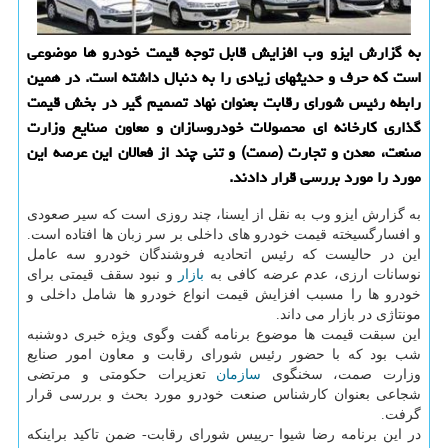
به گزارش ایزو وب افزایش قابل توجه قیمت خودرو ها موضوعی
است كه حرف و حدیثهای زیادی را به دنبال داشته است. در همین
رابطه رئیس شورای رقابت بعنوان نهاد تصمیم گیر در بخش قیمت
گذاری كارخانه ای محصولات خودروسازان و معاون صنایع وزارت
صنعت، معدن و تجارت (صمت) و تنی چند از فعالان این عرصه این
مورد را مورد بررسی قرار دادند.
به گزارش ایزو وب به نقل از ایسنا، چند روزی است که سیر صعودی
و افسارگسیخته قیمت خودرو های داخلی بر سر زبان ها افتاده است.
این در حالیست که رئیس اتحادیه فروشندگان خودرو سه عامل
نوسانات ارزی، عدم عرضه کافی به
بازار
و نبود سقف قیمتی برای
خودرو ها را مسبب افزایش قیمت انواع خودرو ها شامل داخلی و
مونتاژی در بازار می داند.
این سبقت قیمت ها موضوع برنامه گفت وگوی ویژه خبری دوشنبه
شب بود که با حضور رئیس شورای رقابت و معاون امور صنایع
وزارت صمت، سخنگوی
سازمان
تعزیرات حکومتی و مرتضی
شجاعی بعنوان کارشناس صنعت خودرو مورد بحث و بررسی قرار
گرفت.
در این برنامه رضا شیوا -رییس شورای رقابت- ضمن تاکید براینکه