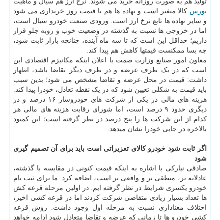
تولید هم به صورت روزانه خرید می شوند. نرخ ارز هم سیال و ماهیت
بورس
کالا متغیر است و نهاده ها هم با قیمت روز خریداری می شود
و سایر نهاده ها تابع نرخ ارز است. ورودی صنعت خودرو سیال است،
اما در خروجی ها نسبت به گذشته در وضعیت خوب و روبه جلو قرار
داریم؛ حداقل این است که تا سه ماه آینده، چنانچه بازار ثابت شود،
چه بسا ممکنست قیمتها کاهش هم پیدا کند.
معاون امور صنایع وزارت صمت با اعلان اینکه مکانیزم اقتصادی این
است که در یک طرف عرضه و در طرف دیگر تقاضا باشد، اظهار
داشت: قیمت در محل عرضه و تقاضا مشخص می شود؛ بدین سبب
باید قیمت به شکلی تعیین شود که در یک نقطه تعادل، خودرا پیدا کند.
هزینه های مالی در یکی از شرکت های خودروساز ۱۶ درصد و در
دیگری حدود ۹ درصد است، اما شورای رقابت هزینه های مالی هر
کدام از این شرکت ها را پنج درصد در نظر گرفته است؛ این کمبود
بالاخره در جایی خودرا نشان میدهد.
اگر ثابت شود خودرو کالای تعزیراتی است باید برای آن تصمیم گیری
شود
صادقی نیارکی با اشاره به اینکه قیمت کنونی در مقایسه با گذشته،
عادلانه تر، منطقی تر و واقعی تر است، اضافه کرد: ما برای ثبت نام
خودرو یکسری شرایط در نظر گرفته ایم. در اولین مرحله قرعه کش
ها تعداد بسیار زیادی متقاضی شرکت کردند اما در قرعه کشی اخیر،
اختلاف معناداری نسبت به مرحله اول وجود داشت. روش قرعه
کشی خودرو ها تا زمانی که عرضه و تقاضا متعادل شود ادامه خواهد