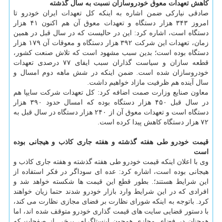
کاهش تعهدات معوق خودروسازان نسبت به سال گذشته
صادقی نیارکی ضمن اشاره به اینکه کل تعهدات ایران خودرو تا
امروز ۳۴۳ هزار دستگاه و تعهدات معوق آن هم اکنون ۴۱ هزار
دستگاه است، اشاره کرد: این در حالیست که در سال قبل در همین
زمان، تعهدات این شرکت ۳۹۲ هزار دستگاه و معوقات آن ۱۷۹ هزار
دستگاه بوده است؛ بدین سبب مشهود است که تلاش صنعت کشور،
قطعه سازان و سیاست گذاران سبب ایفای ۷۷ درصدی تعهدات
خودروسازان شده است. ضمن اینکه در شش ماهه دوم امسال و
سال آینده هم ظرفیت مازاد خواهیم داشت.
معاون صنایع وزارت صمت اضافه کرد: کل تعهدات شرکت سایپا هم
در سال قبل ۴۵۰ هزار دستگاه بوده که امسال حدود ۳۹۰ هزار
دستگاه است و تعهدات معوق آن از ۲۴۰ هزار دستگاه در سال قبل به
۷۲ هزار دستگاه کاهش پیدا کرده است.
قیمت خودرو طی هفته گذشته و هفته جاری کاذب و هیجانی بوده
است
وی با اعلان اینکه قیمت خودرو طی هفته گذشته و هفته جاری کاذب و
هیجانی بوده است، اشاره کرد: عده ای سوداگر در فکر استفاده از
این شرایط هستند؛. بطور قطع این قیمت ها شکسته خواهد شد و
افرادی که در این شرایط وارد بازار خودرو شدند حتما زیان خواهند
کرد. باتوجه به اینکه شورای نظارت بر فضای مجازی نظارت می کند،
با دستور قضایی سایت های قیمت گذاری خودرو متوقف شده اند، اما
همچنان در فضای مجازی همچون اینستاگرام، برخی از صفحات که