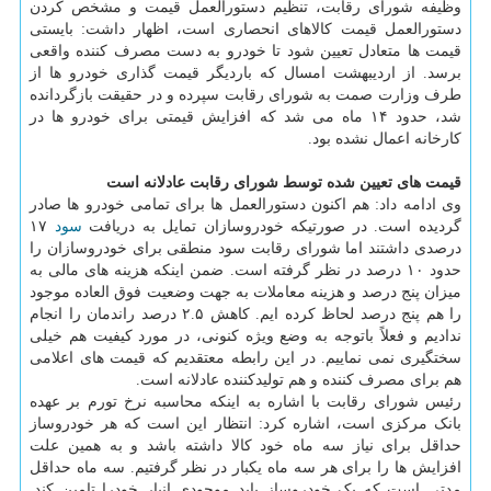
وظیفه شورای رقابت، تنظیم دستورالعمل قیمت و مشخص کردن
دستورالعمل قیمت کالاهای انحصاری است، اظهار داشت: بایستی
قیمت ها متعادل تعیین شود تا خودرو به دست مصرف کننده واقعی
برسد. از اردیبهشت امسال که باردیگر قیمت گذاری خودرو ها از
طرف وزارت صمت به شورای رقابت سپرده و در حقیقت بازگردانده
شد، حدود ۱۴ ماه می شد که افزایش قیمتی برای خودرو ها در
کارخانه اعمال نشده بود.
قیمت های تعیین شده توسط شورای رقابت عادلانه است
وی ادامه داد: هم اکنون دستورالعمل ها برای تمامی خودرو ها صادر
گردیده است. در صورتیکه خودروسازان تمایل به دریافت
سود
۱۷
درصدی داشتند اما شورای رقابت سود منطقی برای خودروسازان را
حدود ۱۰ درصد در نظر گرفته است. ضمن اینکه هزینه های مالی به
میزان پنج درصد و هزینه معاملات به جهت وضعیت فوق العاده موجود
را هم پنج درصد لحاظ کرده ایم. کاهش ۲.۵ درصد راندمان را انجام
ندادیم و فعلاً باتوجه به وضع ویژه کنونی، در مورد کیفیت هم خیلی
سختگیری نمی نماییم. در این رابطه معتقدیم که قیمت های اعلامی
هم برای مصرف کننده و هم تولیدکننده عادلانه است.
رئیس شورای رقابت با اشاره به اینکه محاسبه نرخ تورم بر عهده
بانک مرکزی است، اشاره کرد: انتظار این است که هر خودروساز
حداقل برای نیاز سه ماه خود کالا داشته باشد و به همین علت
افزایش ها را برای هر سه ماه یکبار در نظر گرفتیم. سه ماه حداقل
مدتی است که یک خودروساز باید موجودی انبار خودرا تامین کند.