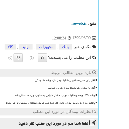
منبع:
isoweb.ir
1399/06/09
12:08:34
تگهای خبر:
بانك
,
تجهیزات
,
تولید
,
كالا
این مطلب را می پسندید؟
(0)
(1)
تازه ترین مطالب مرتبط
افزایش سپرده قانونی بانکها ترمز تازه رشد نقدینگی
آغاز بازسازی پالایشگاه سوم پارس جنوبی
رشد 25 درصدی مالیات تولید فشار مالیاتی به سایر حوزه ها منتقل شد
پاداش گزارش ماینر بدون مجوز افزوده شد جریمه متخلفان سنگین تر می شود
نظرات بینندگان در مورد این مطلب
لطفا شما هم
در مورد این مطلب
نظر دهید