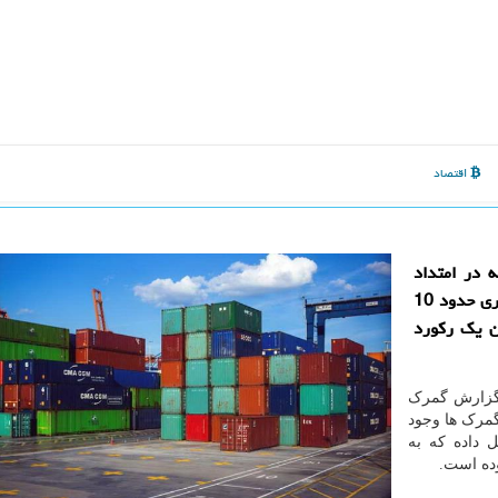
اقتصاد
 در امتداد
تسهیل ترخیص كالاهای اساسی، طی پنج ماه اول سال جاری حدود 10
ن یك ركورد
 گزارش گمرک
دی در گمرک ها وجود
تشکیل داده که به
وده است.