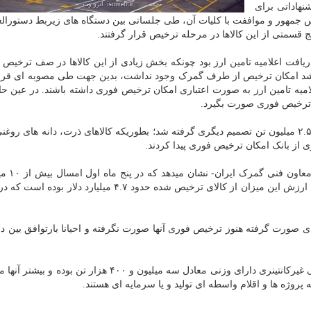
نهاداتی برای
جمهور و مواففت با کلیات آن، طی جلساتی بین دستگاه های زیربط دستورال
قسمتی از این کالاها در مرحله ترخیص قرار گرفتند.
افت اعلامیه تامین ارز بود چونکه بخش زیادی از این کالاها در صف ترخیص ا
نمی شد امکان ترخیص از طرف گمرک وجود نداشت، بدین جهت طی مصوبه ای قرار
امیه تامین ارز به صورت اعتباری امکان ترخیص فوری داشته باشند. در عین حا
 ترخیص فوری صورت بگیرد.
پس از آن هم در ارتباط با پنج قلم کالای اساسی به میزان ۲.۵ میلیون تن تصمیم دیگری گرفته شد؛ بطوریکه کالاهای ذرت، دانه های
ی از بانک امکان ترخیص فوری پیدا کردند.
پس از اقدامات صورت گرفته تا
کالای اساسی و ضروری از گمرکات ترخیص شده است مه ارزش این میزان از کالای ترخیص شده حدود ۴.۷ میلیار
ای صورت گرفته هنوز ترخیص فوری آنها صورت نگرفته و احیانا بارتوافق بین دس
این در حالیست که آمار نشان میدهد که کالاهای غیر اساسی غیرکانتینری دارای وزنی معادل سه میلیون و ۴۰۰ هزار 
روژه ها و اقلام واسطه ای تولید و یا سرمایه ای هستند.