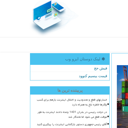
لینک دوستان ایزو وب
فیش حج
قیمت بیسیم کنوود
پربیننده ترین ها
خسارتهای قطع و محدودیت و اختلال اینترنت بازهم برای کسب
وکارها خاطره تلخ به همراه دارد
در دولت رئیسی در بحران 1401 وعده دادند اینترنت به طور
موقت قطع می شود اما ماندگار شد
آقای رئیس جمهوری دستور بازگشایی اینترنت را پیگیری کنید