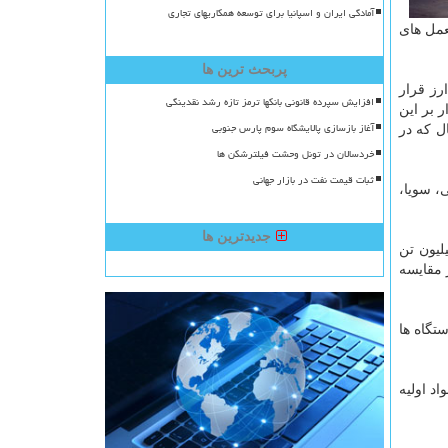
آمادگی ایران و اسپانیا برای توسعه همکاریهای تجاری
عمل های
پربحث ترین ها
رز قرار
افزایش سپرده قانونی بانکها ترمز تازه رشد نقدینگی
 بر این
آغاز بازسازی پالایشگاه سوم پارس جنوبی
ل که در
خردسالان در تونل وحشت فیلترشکن ها
ثبات قیمت نفت در بازار جهانی
 روغنی، سویا،
جدیدترین ها
زه ترین گزارش ارونقی -معاون فنی گمرک ایران- نشان میدهد که در پنج ماه اول امسال بیش از ۱۰ میلیون تن
د دلار بوده است که در مقایسه
تگاه ها
تن بوده و بیشتر آنها مواد اولیه