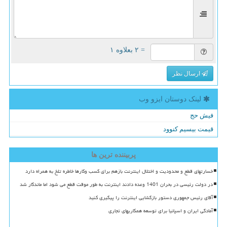
= ۲ بعلاوه ۱
ارسال نظر
لینک دوستان ایزو وب
فیش حج
قیمت بیسیم کنوود
پربیننده ترین ها
خسارتهای قطع و محدودیت و اختلال اینترنت بازهم برای کسب وکارها خاطره تلخ به همراه دارد
در دولت رئیسی در بحران 1401 وعده دادند اینترنت به طور موقت قطع می شود اما ماندگار شد
آقای رئیس جمهوری دستور بازگشایی اینترنت را پیگیری کنید
آمادگی ایران و اسپانیا برای توسعه همکاریهای تجاری