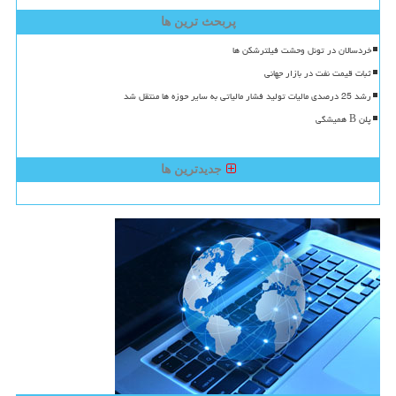
پربحث ترین ها
خردسالان در تونل وحشت فیلترشکن ها
ثبات قیمت نفت در بازار جهانی
رشد 25 درصدی مالیات تولید فشار مالیاتی به سایر حوزه ها منتقل شد
پلن B همیشگی
جدیدترین ها