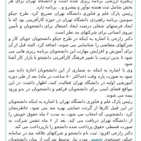
زنجیره ارزشی برنامه ریزی شده است و دانشگاه تهران برای هر
بخش شامل ثبت هسته نوآور و پیشرو و... برنامه دارد.
رئیس پارک علم و فناوری دانشگاه تهران تصریح کرد: طرح جیکو
سومین برنامه راهبردی دانشگاه تهران در حوزه کارآفرینی بود که با
ایجاد فرصتهای شغلی درصدد ایجاد اشتغال برای دانشجویان و تأمین
نیروی انسانی برای شرکتهای مد نظر است.
دکتر زارعی با اشاره به اینکه در طرح جیکو دانشجویان جویای کار و
شرکتهای متقاضی را شناسایی می شوند، اضافه کرد: البته قبل از آن
برای آموزش و افزایش مهارت این دانشجویان برنامه ریزی هایی می
شود تا بدین ترتیب با تغییر فرهنگ کارآفرینی دانشجو با بازار کار آشنا
شود.
وی با اشاره به اینکه به شماری از این دانشجویان اجازه داده می
شود به صورت پاره وقت (حداکثر ۸۰ ساعت در ماه) بعد از طی دوره
آموزشی اولیه در دانشگاه تهران فعالیت کنند، اظهار داشت: در این
مواقع فضای امنی برای دانشجویان فراهم و دانشجویان در بدو ورود
بیمه می شوند.
رئیس پارک علم و فناوری دانشگاه تهران با اشاره به اینکه دانشجویان
در این قبیل کارها از گرنت حمایتی بهره مند می شود، خاطرنشان
کرد: دانشجویی که انتخاب می شود، به مدت ۶ ماه حقوق خویش را
از دانشگاه تهران دریافت می کند، بعد از ۶ ماه تنفس شرکت به
صورت قسطی حقوق پرداخت شده دانشجو را بازپرداخت می کند.
دکتر زارعی افزود: ثبت نام دانشجو و شرکتهای علاقه مند در سامانه
جیکو، جستجوی
تخصص
مورد نیاز توسط شرکت از میان دانشجویان