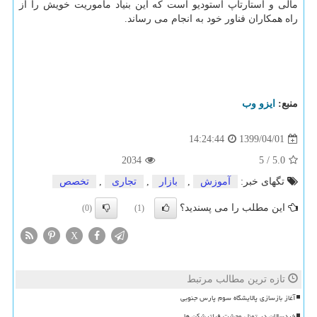
مالی و استارتاپ استودیو است که این بنیاد مأموریت خویش را از
راه همکاران فناور خود به انجام می رساند.
منبع:
ایزو وب
1399/04/01
14:24:44
2034
5
/
5.0
تگهای خبر:
آموزش
,
بازار
,
تجاری
,
تخصص
این مطلب را می پسندید؟
(0)
(1)
X
تازه ترین مطالب مرتبط
آغاز بازسازی پالایشگاه سوم پارس جنوبی
خردسالان در تونل وحشت فیلترشکن ها