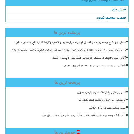
فیش حج
قیمت بیسیم کنوود
پربیننده ترین ها
خسارتهای قطع و محدودیت و اختلال اینترنت بازهم برای کسب وکارها خاطره تلخ به همراه دارد
در دولت رئیسی در بحران 1401 وعده دادند اینترنت به طور موقت قطع می شود اما ماندگار شد
آقای رئیس جمهوری دستور بازگشایی اینترنت را پیگیری کنید
آمادگی ایران و اسپانیا برای توسعه همکاریهای تجاری
پربحث ترین ها
آغاز بازسازی پالایشگاه سوم پارس جنوبی
خردسالان در تونل وحشت فیلترشکن ها
ثبات قیمت نفت در بازار جهانی
رشد 25 درصدی مالیات تولید فشار مالیاتی به سایر حوزه ها منتقل شد
جدیدترین ها