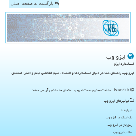
بازگشت به صفحه اصلی
ایزو وب
استاندارد ایزو
ایزو وب، راهنمای شما در دنیای استانداردها و اقتصاد ، منبع اطلاعاتی جامع و اخبار اقتصادی
isoweb.ir - مالکیت معنوی سایت ایزو وب متعلق به مالکین آن می باشد
میانبرهای ایزو وب
درباره ما
بک لینک در ایزو وب
رپورتاژ در ایزو وب
مطالب ایزو وب