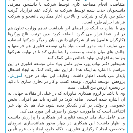
متقاضی، انجام مصاحبه کاری توسط شرکت با دانشجو، معرفی
دانشجویان جذب شده توسط شرکت به پارک، عقد قرارداد گرنت
جیکو بین پارک و شرکت و بالاخره آغاز همکاری دانشجو و شرکت
فرایند اجرای طرح است.
وی با اشاره به اینکه در امضای این یادداشت تفاهم وزارت تعاون هم
در این فضا قرار می گیرد، اضافه کرد: بدین ترتیب نالج ورکرها
(کارگران علمی) هم از شرکتهای دانش بنیان و دیگر شرکتها استفاده
می نمایند، البته مقرر است بنیاد ملی توسعه فناوری هم فرصتها و
چالش های میان جامعه و صنعت را شناسایی کند تا در نهایت شرکتها
بتوانند به افزایش تولید ناخالص ملی کمک کنند.
همینطور دکتر نواب پور، مدیر عامل بنیاد ملی توسعه فناوری در این
مراسم با اشاره به اینکه هدف از این مشارکت کمک به ایجاد اشتغال
پایدار می باشد، اظهار داشت: وظایف این بنیاد در حوزه
آموزش
،
پژوهش، توسعه فناوری، توسعه کسب و کار در تجاری سازی با تاکید
بر زنجیره ارزش بین المللی است.
وی با تاکید بر لزوم همکاری فناورانه که در خیلی از مقالات جهانی به
آن اشاره شده است، اضافه کرد: در اینباره باید هم افزایی بخش
خصوصی و دولتی در کنار یکدیگر دیده شود، بنیاد هم یک نهاد غیر
انتفاعی است که مأموریت خویش را صرف این مورد می کند.
مدیر عامل بنیاد ملی توسعه فناوری این همکاری را پرارزش دانست
و اظهار داشت: این همکاری در چهار محور همانندسازی نیروهای
متخصص، ایجاد کارگزاری فناوری با نگاه جامع، ایجاد پلت فرم تأمین