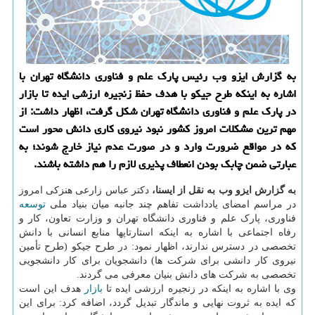
به گزارش ایزو وب رئیس پارك علم و فناوری دانشگاه تهران با
اشاره به اینكه طرح جیكو با هدف حفظ زنجیره ارزشی ایده تا بازار
در پارك علم و فناوری دانشگاه تهران شكل گرفت، اظهار داشت: از
مهم ترین مشكلات امروز كشور نبود نیروی كاری دانش محور است
كه در مواقع ضرورت وارد و در صورت عدم نیاز خارج شوند؛ به
عبارتی ضمن چابك بودن انعطاف پذیری لازم را هم داشته باشند.
به گزارش ایزو وب به نقل از ایسنا،
دکتر عباس زارعی هنزکی امروز
در مراسم امضای یادداشت تفاهم چند جانبه میان بنیاد ملی
توسعه
فناوری، پارک علم و فناوری دانشگاه تهران و وزارت تعاون، کار و
رفاه اجتماعی با اشاره به اینکه استارتاپها منابع انسانی با دانش
تخصصی در دسترس ندارند، اظهار نمود: در طرح جیکو (طرح تأمین
نیروی کار دانشی برای شرکت ها) دانشجویان برای کار دانشجویی
تخصصی به شرکت های دانش بنیان معرفی می گردند.
وی با اشاره به اینکه در زنجیره ارزشی ایده تا
بازار
هدف این است
که ایده به ثروت نهایی و ماندگار تبدیل گردد، اضافه کرد: برای این