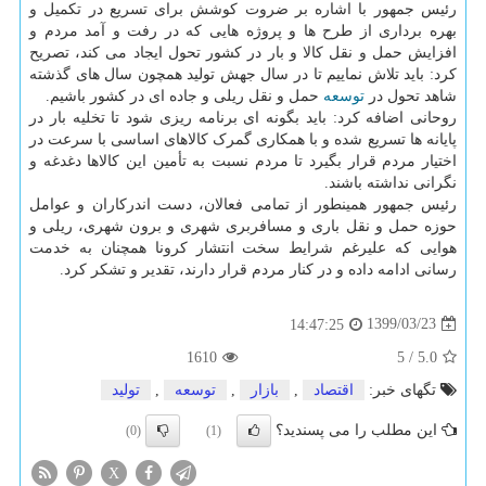
رئیس جمهور با اشاره بر ضروت کوشش برای تسریع در تکمیل و
بهره برداری از طرح ها و پروژه هایی که در رفت و آمد مردم و
افزایش حمل و نقل کالا و بار در کشور تحول ایجاد می کند، تصریح
کرد: باید تلاش نماییم تا در سال جهش تولید همچون سال های گذشته
شاهد تحول در
توسعه
حمل و نقل ریلی و جاده ای در کشور باشیم.
روحانی اضافه کرد: باید بگونه ای برنامه ریزی شود تا تخلیه بار در
پایانه ها تسریع شده و با همکاری گمرک کالاهای اساسی با سرعت در
اختیار مردم قرار بگیرد تا مردم نسبت به تأمین این کالاها دغدغه و
نگرانی نداشته باشند.
رئیس جمهور همینطور از تمامی فعالان، دست اندرکاران و عوامل
حوزه حمل و نقل باری و مسافربری شهری و برون شهری، ریلی و
هوایی که علیرغم شرایط سخت انتشار کرونا همچنان به خدمت
رسانی ادامه داده و در کنار مردم قرار دارند، تقدیر و تشکر کرد.
1399/03/23
14:47:25
1610
5
/
5.0
تگهای خبر:
اقتصاد
,
بازار
,
توسعه
,
تولید
این مطلب را می پسندید؟
(0)
(1)
X