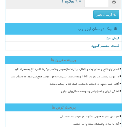
= ۹ بعلاوه ۱
ارسال نظر
لینک دوستان ایزو وب
فیش حج
قیمت بیسیم کنوود
پربیننده ترین ها
خسارتهای قطع و محدودیت و اختلال اینترنت بازهم برای کسب وکارها خاطره تلخ به همراه دارد
در دولت رئیسی در بحران 1401 وعده دادند اینترنت به طور موقت قطع می شود اما ماندگار شد
آقای رئیس جمهوری دستور بازگشایی اینترنت را پیگیری کنید
آمادگی ایران و اسپانیا برای توسعه همکاریهای تجاری
پربحث ترین ها
افزایش سپرده قانونی بانکها ترمز تازه رشد نقدینگی
آغاز بازسازی پالایشگاه سوم پارس جنوبی