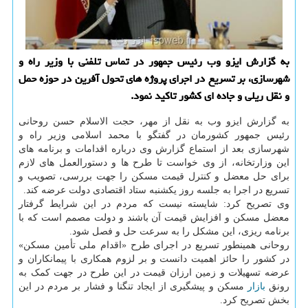
به گزارش ایزو وب رئیس جمهور در تماس تلفنی با وزیر راه و
شهرسازی، بر تسریع در اجرای پروژه های تحول آفرین در حوزه حمل
و نقل ریلی و جاده ای كشور تاكید نمود.
به گزارش ایزو وب به نقل از مهر، حجت الاسلام حسن روحانی
رئیس جمهور کشورمان در گفتگو با محمد اسلامی وزیر راه و
شهرسازی بعد از استماع گزارش وی درباره اقدامات و برنامه های
این وزارتخانه، از وی خواست تا طرح ها و دستورالعمل های لازم
برای حل معضل و کنترل قیمت مسکن را جهت بررسی، تصویب و
تسریع در اجرا به جلسه روز یکشنبه ستاد اقتصادی دولت عرضه کند.
وی تصریح کرد: شایسته نیست که مردم در این شرایط گرفتار
معضل مسکن و افزایش قیمت آن باشند و دولت مصمم است که با
برنامه ریزی، این مشکل را به سرعت حل و فصل شود.
روحانی همینطور تسریع در اجرای طرح «اقدام ملی تأمین مسکن»
در کشور را حائز اهمیت دانست و بر لزوم همکاری با پیمانکاران و
عرضه تسهیلات و زمین ارزان قیمت در این طرح در جهت کمک به
رونق
بازار
مسکن و پیشگیری از ایجاد تنگنا و فشار بر مردم در این
بخش تصریح کرد.