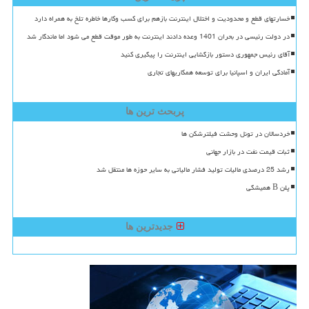
خسارتهای قطع و محدودیت و اختلال اینترنت بازهم برای کسب وکارها خاطره تلخ به همراه دارد
در دولت رئیسی در بحران 1401 وعده دادند اینترنت به طور موقت قطع می شود اما ماندگار شد
آقای رئیس جمهوری دستور بازگشایی اینترنت را پیگیری کنید
آمادگی ایران و اسپانیا برای توسعه همکاریهای تجاری
پربحث ترین ها
خردسالان در تونل وحشت فیلترشکن ها
ثبات قیمت نفت در بازار جهانی
رشد 25 درصدی مالیات تولید فشار مالیاتی به سایر حوزه ها منتقل شد
پلن B همیشگی
جدیدترین ها