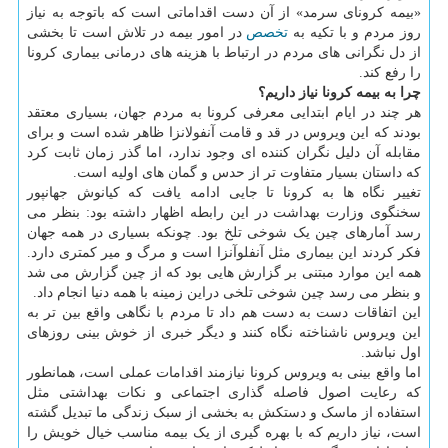
«بیمه کرونای سرمد» از آن دست اقداماتی است که باتوجه به نیاز
روز مردم و با تکیه به
تخصص
در امور بیمه در تلاش است تا بخشی
از دل نگرانی های مردم در ارتباط با هزینه های درمانی بیماری کرونا
را رفع کند.
چرا به بیمه کرونا نیاز داریم؟
هر چند در ایام ابتدایی معرفی کرونا به مردم جهان، بسیاری معتقد
بودند که این ویروس در قد و قامت آنفولانزا ظاهر شده است و برای
مقابله آن دلیل نگران کننده ای وجود ندارد، اما گذر زمان ثابت کرد
که داستان بسیار متفاوت تر از حدس و گمان های اولیه است.
تغییر نگاه ها به کرونا تا جایی ادامه یافت که کیانوش جهانپور
سخنگوی وزارت بهداشت در این رابطه اظهار داشته بود: بنظر می
رسد آمارهای چین یک شوخی تلخ بود. چونکه بسیاری در همه جهان
فکر کردند این بیماری مثل آنفلوآنزا است و مرگ و میر کمتری دارد.
همه این موارد مبتنی بر گزارش هایی بود که از چین گزارش می شد
و بنظر می رسد چین شوخی تلخی دراین زمینه با همه دنیا انجام داد.
این اتفاقات دست به دست هم داد تا مردم با نگاهی واقع بین تر به
این ویروس ناشناخته نگاه کنند و دیگر خبری از خوش بینی روزهای
اول نباشد.
اما واقع بینی به ویروس کرونا نیازمند اقدامات عملی است، همانطور
که رعایت اصول فاصله گذاری اجتماعی و نکات بهداشتی مثل
استفاده از ماسک و دستکش به بخشی از سبک زندگی ما تبدیل گشته
است، نیاز داریم که با بهره گیری از یک بیمه مناسب خیال خویش را