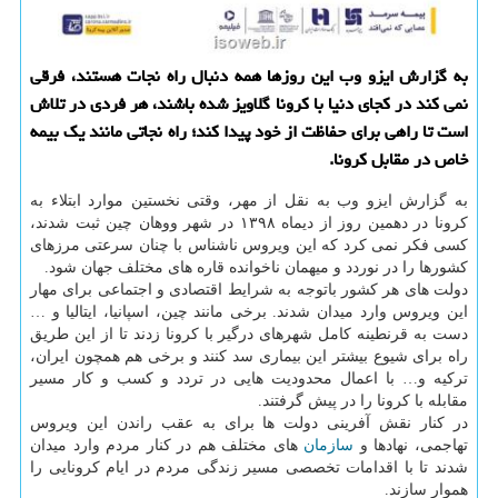
به گزارش ایزو وب این روزها همه دنبال راه نجات هستند، فرقی
نمی كند در كجای دنیا با كرونا گلاویز شده باشند، هر فردی در تلاش
است تا راهی برای حفاظت از خود پیدا كند؛ راه نجاتی مانند یك بیمه
خاص در مقابل كرونا.
به گزارش ایزو وب به نقل از مهر، وقتی نخستین موارد ابتلاء به
کرونا در دهمین روز از دیماه ۱۳۹۸ در شهر ووهان چین ثبت شدند،
کسی فکر نمی کرد که این ویروس ناشناس با چنان سرعتی مرزهای
کشورها را در نوردد و میهمان ناخوانده قاره های مختلف جهان شود.
دولت های هر کشور باتوجه به شرایط اقتصادی و اجتماعی برای مهار
این ویروس وارد میدان شدند. برخی مانند چین، اسپانیا، ایتالیا و …
دست به قرنطینه کامل شهرهای درگیر با کرونا زدند تا از این طریق
راه برای شیوع بیشتر این بیماری سد کنند و برخی هم همچون ایران،
ترکیه و… با اعمال محدودیت هایی در تردد و کسب و کار مسیر
مقابله با کرونا را در پیش گرفتند.
در کنار نقش آفرینی دولت ها برای به عقب راندن این ویروس
تهاجمی، نهادها و
سازمان
های مختلف هم در کنار مردم وارد میدان
شدند تا با اقدامات تخصصی مسیر زندگی مردم در ایام کرونایی را
هموار سازند.