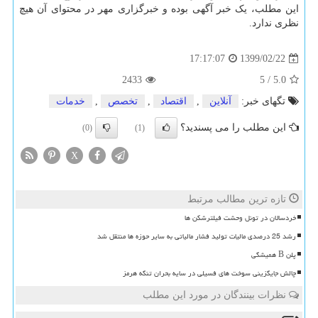
این مطلب، یک خبر آگهی بوده و خبرگزاری مهر در محتوای آن هیچ
نظری ندارد.
1399/02/22
17:17:07
2433
5
/
5.0
تگهای خبر:
آنلاین
,
اقتصاد
,
تخصص
,
خدمات
این مطلب را می پسندید؟
(0)
(1)
X
تازه ترین مطالب مرتبط
خردسالان در تونل وحشت فیلترشکن ها
رشد 25 درصدی مالیات تولید فشار مالیاتی به سایر حوزه ها منتقل شد
پلن B همیشگی
چالش جایگزینی سوخت های فسیلی در سایه بحران تنگه هرمز
نظرات بینندگان در مورد این مطلب