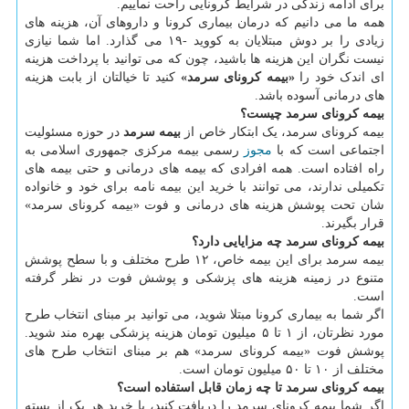
برای ادامه زندگی در شرایط کرونایی راحت نماییم.
همه ما می دانیم که درمان بیماری کرونا و داروهای آن، هزینه های
زیادی را بر دوش مبتلایان به کووید -۱۹ می گذارد. اما شما نیازی
نیست نگران این هزینه ها باشید، چون که می توانید با پرداخت هزینه
ای اندک خود را
«بیمه کرونای سرمد»
کنید تا خیالتان از بابت هزینه
های درمانی آسوده باشد.
بیمه کرونای سرمد چیست؟
بیمه کرونای سرمد، یک ابتکار خاص از
بیمه سرمد
در حوزه مسئولیت
اجتماعی است که با
مجوز
رسمی بیمه مرکزی جمهوری اسلامی به
راه افتاده است. همه افرادی که بیمه های درمانی و حتی بیمه های
تکمیلی ندارند، می توانند با خرید این بیمه نامه برای خود و خانواده
شان تحت پوشش هزینه های درمانی و فوت «بیمه کرونای سرمد»
قرار بگیرند.
بیمه کرونای سرمد چه مزایایی دارد؟
بیمه سرمد برای این بیمه خاص، ۱۲ طرح مختلف و با سطح پوشش
متنوع در زمینه هزینه های پزشکی و پوشش فوت در نظر گرفته
است.
اگر شما به بیماری کرونا مبتلا شوید، می توانید بر مبنای انتخاب طرح
مورد نظرتان، از ۱ تا ۵ میلیون تومان هزینه پزشکی بهره مند شوید.
پوشش فوت «بیمه کرونای سرمد» هم بر مبنای انتخاب طرح های
مختلف از ۱۰ تا ۵۰ میلیون تومان است.
بیمه کرونای سرمد تا چه زمان قابل استفاده است؟
اگر شما بیمه کرونای سرمد را دریافت کنید، با خرید هر یک از بسته