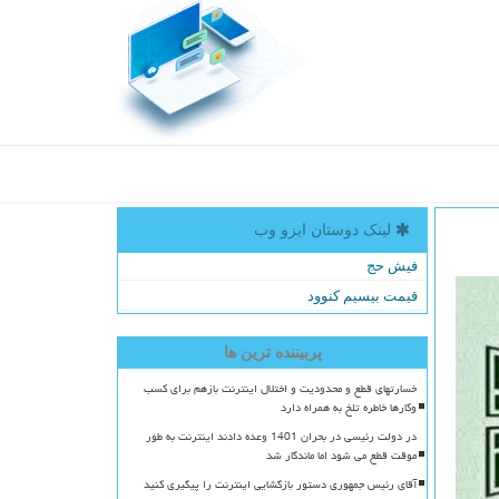
لینک دوستان ایزو وب
فیش حج
قیمت بیسیم کنوود
پربیننده ترین ها
خسارتهای قطع و محدودیت و اختلال اینترنت بازهم برای کسب
وکارها خاطره تلخ به همراه دارد
در دولت رئیسی در بحران 1401 وعده دادند اینترنت به طور
موقت قطع می شود اما ماندگار شد
آقای رئیس جمهوری دستور بازگشایی اینترنت را پیگیری کنید