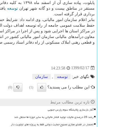
پایلوت، پیاده سازی آن از اسفند ما
مستقر در مناطق بیست و دو گانه شهر تهران
توسعه
یافته
برداری قرار گرفته است.
بنابر اعلام سازمان امور مالیاتی، وی ادامه داد: شرا
حفظ سلامت عمومی جامعه از راه توسعه اهداف دولت الکتر
در مراکز استان ها اجرایی شود و پس از اجرا در مراکز 
معاون درآمدهای مالیاتی سازمان امور مالیاتی کشور در ان
و قطعی رهنی املاک مسکونی از راه دفاتر اسناد رسمی 
1399/02/17
14:23:58
تگهای خبر:
توسعه
,
سازمان
این مطلب را می پسندید؟
(0)
(1)
تازه ترین مطالب مرتبط
آغاز بازسازی پالایشگاه سوم پارس جنوبی
رشد 25 درصدی مالیات تولید فشار مالیاتی به سایر حوزه ها منتقل شد
انحصار در فضای مجازی ممنوع حمایت دولتی فقط به پروژه های اولویت دار