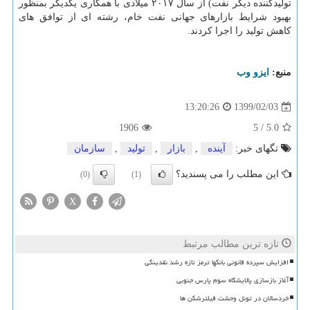
تولیدكننده دیگر نفت) از سال ۲۰۱۷ میلادی با همكاری یكدیگر بمنظور
بهبود شرایط بازارهای جهانی نفت خام، رشته ای از توافق های
كاهش تولید را اجرا كردند.
منبع:
ایزو وب
1399/02/03
13:20:26
1906
5
/
5.0
تگهای خبر:
آینده
,
بازار
,
تولید
,
سازمان
این مطلب را می پسندید؟
(0)
(1)
X
تازه ترین مطالب مرتبط
افزایش سپرده قانونی بانکها ترمز تازه رشد نقدینگی
آغاز بازسازی پالایشگاه سوم پارس جنوبی
خردسالان در تونل وحشت فیلترشکن ها