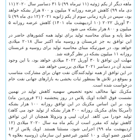
ماهه دیگر از یكم ژوئیه (۱۱ تیرماه ۹۹) تا ۳۱ دسامبر سال ۲۰۲۰ (۱۱
دی ماه ۹۹) كاهش عرضه روزانه ۷ میلیون و ۷۰۰ هزار بشكه خواهد
بود، سپس در بازه زمانی سوم از یكم ژانویه ۲۰۲۱ (۱۲ دی ماه ۹۹) تا
۳۰ آوریل ۲۰۲۲ (۱۰ اردیبهشت ماه ۱۴۰۱) كاهش عرضه روزانه ۵
میلیون و ۸۰۰ هزار بشكه می شود.
خط پایه و مبنای محاسبه تولید برای تولید همه كشورهای حاضر در
این توافق به جز عربستان و روسیه ماه اكتبر سال ۲۰۱۸ میلادی
خواهد بود، در صورتیكه مبنای محاسبه تولید برای روسیه و عربستان
روزانه ۱۱ میلیون بشكه در نظر گرفته شد.
مهلت این توافق تا ۳۰ آوریل ۲۰۲۲ میلادی خواهد بود، با این وجود
تمدید آن در دسامبر ۲۰۲۱ میلادی بررسی خواهد شد.
در این توافق از همه تولیدكنندگان نفت جهان برای مشاركت متناسب
و بموقع در تلاش ها بمنظور ثبات بخشی به بازارهای جهانی نفت خام
درخواست شده است.
مكزیك تنها مخالف نحوه تخصیص سهمیه كاهش تولید در نهمین
نشست فوق العاده اوپك پلاس در روز پنجشنبه (۲۱ فروردین ماه)
بود، بر این اساس مكزیك در این توافق روزانه ۱۰۰ هزار بشكه
(آمریكا بجای مكزیك روزانه ۳۰۰ هزار بشكه از تولید خود می كاهد)
تولید خودرا می كاهد. ایران، لیبی و ونزوئلا همچنان از این توافق
كاهش تولید كه مقرر است از یكم ماه مه سال ۲۰۲۰ میلادی (۱۲
اردیبهشت ماه ۹۹) اجرایی شود، مستثنا هستند. اوپك پلاس از ۱۳
كشور عضو اوپك و ۱۰ كشور غیرعضو این سازمان (روسیه بعلاوه ۹