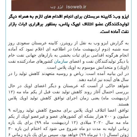
ایزو وب: كابینه عربستان برای انجام اقدام های لازم به همراه دیگر
تولیدكنندگان عضو ائتلاف اوپك پلاس، بمنظور برقراری ثبات بازار
نفت آماده است.
به گزارش ایزو وب به نقل از رویترز، كابینه عربستان سعودی روز
سه شنبه (دوم اردیبهشت ماه) در اطلاعیه ای اعلام نمود كه آماده
انجام هرگونه اقدامی برای ثبات بخشی به بازارهای جهانی نفت خام
با دیگر تولیدكنندگان نفت و اعضای
سازمان
كشورهای صادركننده نفت
(اوپك) و متحدانش موسوم به اوپك پلاس است.
در این بیانیه آمده است: ریاض و روسیه متعهدند كاهش تولید را در
سال های آینده نیز ادامه دهند.
شواهد حاكی از آنست كه عربستان و دیگر اعضای اوپك در حال
بررسی احتمال آغاز روند كاهش تولید نفت قبل از یكم ماه مه (۱۲
اردیبهشت ماه) یعنی زمان اجرای توافق كاهش تولید اوپك پلاس
هستند.
توافق اعضا ائتلاف اوپك پلاس برای مجموع كاهش تولید روزانه ۹
میلیون و ۷۰۰ هزار بشكه ای كشورهای عضو و غیرعضو اوپك از یكم
ماه مه سال ۲۰۲۰ میلادی (۱۲ اردیبهشت ماه ۹۹) برای یك بازه
زمانی اولیه به مدت دو ماه شروع می شود كه اختتام این بازه ۳۰
ژوئن امسال (۱۰ تیرماه ۹۹) خواهد بود، سپس برای یك بازه زمانی ۶