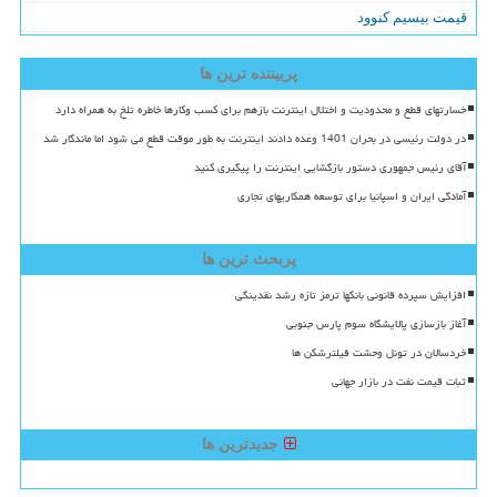
قیمت بیسیم کنوود
پربیننده ترین ها
خسارتهای قطع و محدودیت و اختلال اینترنت بازهم برای کسب وکارها خاطره تلخ به همراه دارد
در دولت رئیسی در بحران 1401 وعده دادند اینترنت به طور موقت قطع می شود اما ماندگار شد
آقای رئیس جمهوری دستور بازگشایی اینترنت را پیگیری کنید
آمادگی ایران و اسپانیا برای توسعه همکاریهای تجاری
پربحث ترین ها
افزایش سپرده قانونی بانکها ترمز تازه رشد نقدینگی
آغاز بازسازی پالایشگاه سوم پارس جنوبی
خردسالان در تونل وحشت فیلترشکن ها
ثبات قیمت نفت در بازار جهانی
جدیدترین ها