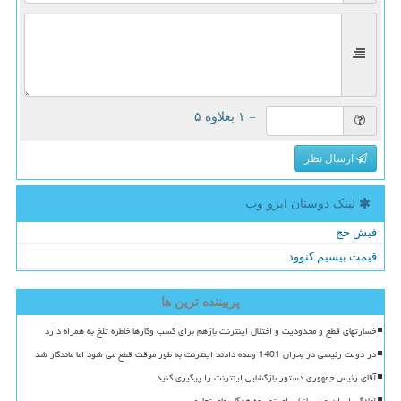
= ۱ بعلاوه ۵
ارسال نظر
لینک دوستان ایزو وب
فیش حج
قیمت بیسیم کنوود
پربیننده ترین ها
خسارتهای قطع و محدودیت و اختلال اینترنت بازهم برای کسب وکارها خاطره تلخ به همراه دارد
در دولت رئیسی در بحران 1401 وعده دادند اینترنت به طور موقت قطع می شود اما ماندگار شد
آقای رئیس جمهوری دستور بازگشایی اینترنت را پیگیری کنید