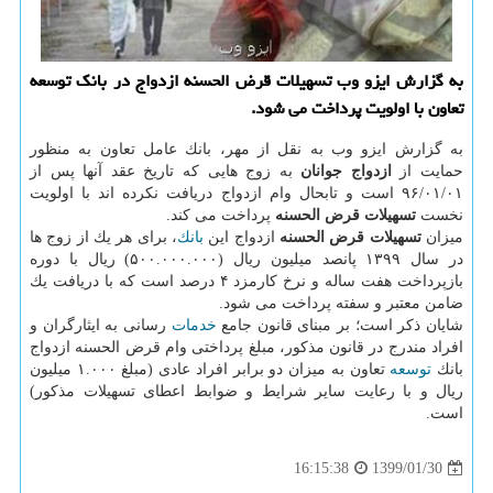
به گزارش ایزو وب تسهیلات قرض الحسنه ازدواج در بانك توسعه
تعاون با اولویت پرداخت می شود.
به گزارش ایزو وب به نقل از مهر، بانك عامل تعاون به منظور
حمایت از
ازدواج جوانان
به زوج هایی كه تاریخ عقد آنها پس از
۹۶/۰۱/۰۱ است و تابحال وام ازدواج دریافت نكرده اند با اولویت
نخست
تسهیلات قرض الحسنه
پرداخت می كند.
میزان
تسهیلات قرض الحسنه
ازدواج این
بانك
، برای هر یك از زوج ها
در سال ۱۳۹۹ پانصد میلیون ریال (۵۰۰.۰۰۰.۰۰۰) ریال با دوره
بازپرداخت هفت ساله و نرخ كارمزد ۴ درصد است كه با دریافت یك
ضامن معتبر و سفته پرداخت می شود.
شایان ذكر است؛ بر مبنای قانون جامع
خدمات
رسانی به ایثارگران و
افراد مندرج در قانون مذكور، مبلغ پرداختی وام قرض الحسنه ازدواج
بانك
توسعه
تعاون به میزان دو برابر افراد عادی (مبلغ ۱.۰۰۰ میلیون
ریال و با رعایت سایر شرایط و ضوابط اعطای تسهیلات مذكور)
است.
1399/01/30
16:15:38