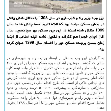
ایزو وب: وزیر راه و شهرسازی در سال 1398 با حداقل شش چالش
در بخش مسكن مواجه بود كه البته تقریباً همه چالش ها به سال
1399 منتقل شده است؛ در این بین مسكن مهر سیزدهمین سال
آغاز اجرای خودرا هم گذراند و تكمیل نشد؛ البته اسلامی از ابتدا
زمان بستن پرونده مسكن مهر را اختتام سال 1399 عنوان كرده
بود.
به گزارش ایزو وب به نقل از ایسنا، وزارت راه و شهرسازی در
سالی كه گذشت مهمترین اهداف حوزه مسكن خودرا بر اجرای ۴۰۰
هزار واحد طرح اقدام ملی مسكن، تكمیل ۵۰۰ هزار واحد نیمه كاره
مسكن مهر و تامین زیرساخت های این ابر پروژه گذاشت. با وجود
آنكه آمار رسمی از دو طرح مذكور هنوز جمع آوری نشده گزارش
های میدانی حاكی از آنست كه طرح اقدام ملی در بعضی حوزه های
مشاركتی با سازندگان به پیشرفت ۳۰ تا ۵۰ درصد رسیده و حدود
۱۴۰ هزار واحد مسكن مهر در سال ۱۳۹۸ تكمیل شده است. محمد
اسلامی، وزیر راه و شهرسازی قول داده ۹۰۰ هزار واحد مسكونی
شامل طرح اقدام ملی و مسكن مهر را تا آخر سال ۱۳۹۹ تحویل
دهد.