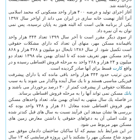
برداشته شد.
آغاز اجرای تولید و عرضه ۴۰۰ هزار واحد مسكونی كه محمد اسلامی
آنرا آغاز نهضت خانه سازی در ایران می داند از اواخر سال ۱۳۹۷
یكی از برنامه هایی است كه البته هنوز به پایان نرسیده، پس نمی
توان به آن نمره داد.
از سوی دیگر مقرر است تا آخر سال ۱۳۹۹ تعداد ۳۴۴ هزار واحد
باقیمانده مسكن مهر، منهای آن تعداد كه دارای مشكلات حقوقی
است تكمیل شود. از سال ۱۳۸۶ تابحال دو میلیون و ۳۶۸ هزار و ۸۶۸
واحد مسكن مهر تعریف شده كه تا ابتدای بهمن ماه ۱۳۹۸ تعداد دو
میلیون و ۲۴ هزار و ۲۶۸ واحد به مرحله فروش اقساطی رسیده و در
واقع
كارت
قسط برای آنها صادر گردیده است.
بدین ترتیب حدود ۳۴۴ هزار واحد باقی مانده كه یا دارای پیشرفت
فیزیكی مناسبی هستند و تا یك سال آینده واگذار می شوند یا به سبب
مشكلات حقوقی از پیشرفت كمتر از ۳۰ درصد برخوردار می باشند و
بانك
مسكن نمی تواند آنها را به مرحله فروش اقساطی برساند.
در فاصله یك سال منتهی به ابتدای بهمن ماه، تعداد واحدهای مسكن
مهر فروش اقساطی شده معادل ۶۱ هزار و ۷۴۸ واحد بوده كه
بررسی ها نشان میدهد این فرآیند نسبت به سال های قبل كندتر شده
و علت اصلی آن به دعواهای حقوقی یا داشتن معارض زمین های
مسكن مهر مربوط می شود.
در این شرایط باید ببینیم كه آیا ساكنان ساختمان دادمان موفق می
شوند شاخ مسكن مهر را بشكنند یا این پروژه فرسایشی كه ۱۳ سال