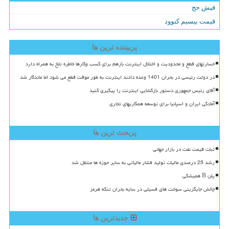
فیش حج
قیمت بیسیم کنوود
پربیننده ترین ها
خسارتهای قطع و محدودیت و اختلال اینترنت بازهم برای کسب وکارها خاطره تلخ به همراه دارد
در دولت رئیسی در بحران 1401 وعده دادند اینترنت به طور موقت قطع می شود اما ماندگار شد
آقای رئیس جمهوری دستور بازگشایی اینترنت را پیگیری کنید
آمادگی ایران و اسپانیا برای توسعه همکاریهای تجاری
پربحث ترین ها
ثبات قیمت نفت در بازار جهانی
رشد 25 درصدی مالیات تولید فشار مالیاتی به سایر حوزه ها منتقل شد
پلن B همیشگی
چالش جایگزینی سوخت های فسیلی در سایه بحران تنگه هرمز
جدیدترین ها