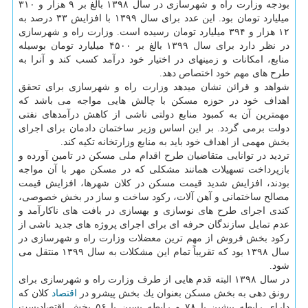
بودجه وزارت راه و شهرسازی در سال ۱۳۹۸ بالغ بر ۹ هزار و ۳۱۰
میلیارد تومان بود. این عدد برای سال ۱۳۹۹ با افزایش ۳۳ درصد به
۱۲ هزار و ۳۹۴ میلیارد تومان رسیده است. وزارت راه و شهرسازی
در نظر دارد برای سال ۱۳۹۹ بالغ بر ۴۵۰۰ میلیارد تومان بوسیله
منابع، امكانات و زمینهای در اختیار خود درآمد كسب كند و آنرا به
طرح های مهم خود اختصاص دهد.
شواهد و قرائن نشان میدهد وزارت راه و شهرسازی برای تحقق
اهداف خود در حوزه مسكن با چالش هایی مواجه می باشد كه
مهمترین آن به كمبود منابع دولتی ناشی از كاهش درآمدهای نفتی
دولت برمی گردد. بر این اساس وزیر ساختمان دادمان برای اجرای
بخش مهمی از اهداف خود باید به منابع وزارتخانه تكیه كند.
تردید در توانایی متقاضیان طرح اقدام ملی مسكن در تامین آورده و
بازپرداخت تسهیلات همانند مشكلی كه در مسكن مهر با آن مواجه
بودند، افزایش شدید قیمت مسكن در كلان شهرها، افزایش قیمت
مصالح ساختمانی و آهن آلات، ركود ساخت و ساز در بخش خصوصی،
كندی اجرای طرح های نوسازی و بهسازی در بافت های ناكارآمد و
عدم تمایل سازندگان حرفه ای برای اجرای پروژه های جدید ناشی از
ركود بخش فروش از مهم ترین معضلات وزارت راه و شهرسازی در
سال ۱۳۹۸ بود كه تقریباً تمام این مشكلات به سال ۱۳۹۹ منتقل می
شود.
در سال ۱۳۹۸ البته قدم هایی از طرف وزارت راه و شهرسازی برای
رونق دهی به بخش مسكن بعنوان یك بخش پیشرو در
اقتصاد
كلان كه
دارای رابطه پیشین با ۷۸ و رابطه پسین با ۵۶ بخش اقتصادیست