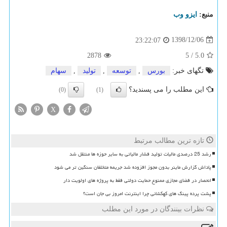
منبع:
ایزو وب
1398/12/06
23:22:07
2878
5
/
5.0
تگهای خبر:
بورس
,
توسعه
,
تولید
,
سهام
این مطلب را می پسندید؟
(0)
(1)
X
تازه ترین مطالب مرتبط
رشد 25 درصدی مالیات تولید فشار مالیاتی به سایر حوزه ها منتقل شد
پاداش گزارش ماینر بدون مجوز افزوده شد جریمه متخلفان سنگین تر می شود
انحصار در فضای مجازی ممنوع حمایت دولتی فقط به پروژه های اولویت دار
پشت پرده پینگ های کهکشانی چرا اینترنت امروز بی جان است؟
نظرات بینندگان در مورد این مطلب