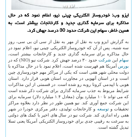
ایزو وب: خودروساز الكتریكی چینی نیو، اعلام نمود كه در حال
مذاكره برای سرمایه گذاری جدید و كارخانجات بیشتر است، به
همین خاطر، سهام این شركت حدود 30 درصد جهش كرد.
به گزارش ایزو وب به نقل از مهر به نقل از سی ان بی سی، روز
سه شنبه، پس از آن كه خودروساز الكتریكی چینی نیو، اعلام نمود در
حال مذاكره برای سرمایه گذاری جدید و كارخانجات بیشتر است،
سهام
این
شركت
حدود ۳۰ درصد جهش كرد. شركت نیو (NIO) كه در
بورس
آمریكا هم فهرست شده است، اعلام نمود با در حال مذاكره با
دولت محلی شهر هفی است كه یكی از مراكز مهم خودروسازی چین
است و در استان آنهویی در مجاورت استان هوبی قرار دارد. استان
هوبی با اپیدمی كرونا روبه رو شده است. در قسمتی از این مذاكرات
شرایط مربوط به جذب سرمایه گذاری برای شركت ذكر شده است
كه می تواند تا ۱۰ میلیارد یوآن (معادل ۱.۴ میلیارد دلار) سرمایه برای
این شركت جمع آوری كند. نیو همین طور در نظر دارد بعلاوه مراكز
تحقیقات و
توسعه
و كارخانجات تولیدی، دفتر مركزی خودرا در شهر
هفی راه اندازی كند. شركت نیو در سال های اخیر با كمك های دولتی
به سرعت به رقیبی جدی برای خودروساز الكتریكی آمریكا یعنی تسلا
تبدیل گشته است.