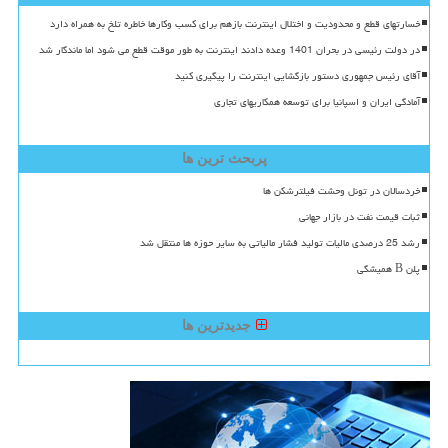
خسارتهای قطع و محدودیت و اختلال اینترنت بازهم برای کسب وکارها خاطره تلخ به همراه دارد
در دولت رئیسی در بحران 1401 وعده دادند اینترنت به طور موقت قطع می شود اما ماندگار شد
آقای رئیس جمهوری دستور بازگشایی اینترنت را پیگیری کنید
آمادگی ایران و اسپانیا برای توسعه همکاریهای تجاری
پربحث ترین ها
خردسالان در تونل وحشت فیلترشکن ها
ثبات قیمت نفت در بازار جهانی
رشد 25 درصدی مالیات تولید فشار مالیاتی به سایر حوزه ها منتقل شد
پلن B همیشگی
جدیدترین ها