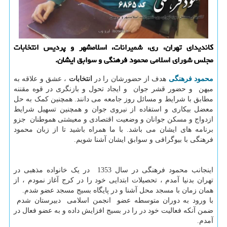
كاندیدای تهران، ری، شمیرانات، اسلامشهر و پردیس انتخابات
مجلس شورای اسلامی محمود فرهنگی و سوابق ایشان.
محمود فرهنگی
هدف از حضورشان را در
انتخابات
، عشق و علاقه به
میهن و حضور قشر جوان و ایجاد تحول و بازنگری در قوه مقننه
مطابق با شرایط و مسائل روز جامعه می دانند. همچنین کمک به حل
معضل بیکاری و استفاده از نیروی جوان و همچنین تسهیل شرایط
ازدواج و مسکن جوانان و وضعیت اقتصادی و معیشتی هموطنان جزو
برنامه های ایشان می باشد. با ما همراه باشید تا از زبان محمود
فرهنگی با بیوگرافی و سوابق ایشان آشنا شویم.
اینجانب محمود فرهنگی در سال 1353 در یک خانواده مذهبی در
تهران بدنیا آمدم ، تحصیلات ابتدایی خود را در کرج آغاز نمودم ، از
همان زمان با مسجد محل آشنا و در پایگاه بسیج مسجد عضو شدم.
با ورود به دوران متوسطه عضو انجمن اسلامی دبیرستان شدم
ضمن آنکه فعالیت خود در را در بسیج افزایش داده و به عضو فعال در
آمدم.