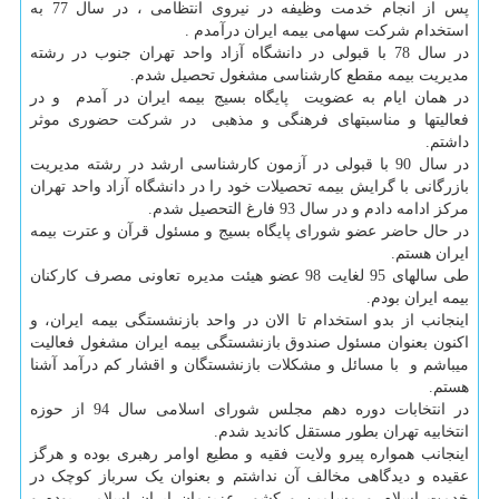
پس از انجام خدمت وظیفه در نیروی انتظامی ، در سال 77 به
استخدام شرکت سهامی بیمه ایران درآمدم .
در سال 78 با قبولی در دانشگاه آزاد واحد تهران جنوب در رشته
مدیریت بیمه مقطع کارشناسی مشغول تحصیل شدم.
در همان ایام به عضویت پایگاه بسیج بیمه ایران در آمدم و در
فعالیتها و مناسبتهای فرهنگی و مذهبی در شرکت حضوری موثر
داشتم.
در سال 90 با قبولی در آزمون کارشناسی ارشد در رشته مدیریت
بازرگانی با گرایش بیمه تحصیلات خود را در دانشگاه آزاد واحد تهران
مرکز ادامه دادم و در سال 93 فارغ التحصیل شدم.
در حال حاضر عضو شورای پایگاه بسیج و مسئول قرآن و عترت بیمه
ایران هستم.
طی سالهای 95 لغایت 98 عضو هیئت مدیره تعاونی مصرف کارکنان
بیمه ایران بودم.
اینجانب از بدو استخدام تا الان در واحد بازنشستگی بیمه ایران، و
اکنون بعنوان مسئول صندوق بازنشستگی بیمه ایران مشغول فعالیت
میباشم و با مسائل و مشکلات بازنشستگان و اقشار کم درآمد آشنا
هستم.
در انتخابات دوره دهم مجلس شورای اسلامی سال 94 از حوزه
انتخابیه تهران بطور مستقل کاندید شدم.
اینجانب همواره پیرو ولایت فقیه و مطیع اوامر رهبری بوده و هرگز
عقیده و دیدگاهی مخالف آن نداشتم و بعنوان یک سرباز کوچک در
خدمت اسلام و مسلمین و کشور عزیزمان ایران اسلامی بوده و