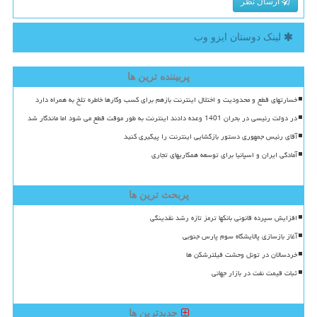
ارسال نظر
لینک دوستان ایزو وب
پربیننده ترین ها
خسارتهای قطع و محدودیت و اختلال اینترنت بازهم برای کسب وکارها خاطره تلخ به همراه دارد
در دولت رئیسی در بحران 1401 وعده دادند اینترنت به طور موقت قطع می شود اما ماندگار شد
آقای رئیس جمهوری دستور بازگشایی اینترنت را پیگیری کنید
آمادگی ایران و اسپانیا برای توسعه همکاریهای تجاری
پربحث ترین ها
افزایش سپرده قانونی بانکها ترمز تازه رشد نقدینگی
آغاز بازسازی پالایشگاه سوم پارس جنوبی
خردسالان در تونل وحشت فیلترشکن ها
ثبات قیمت نفت در بازار جهانی
جدیدترین ها