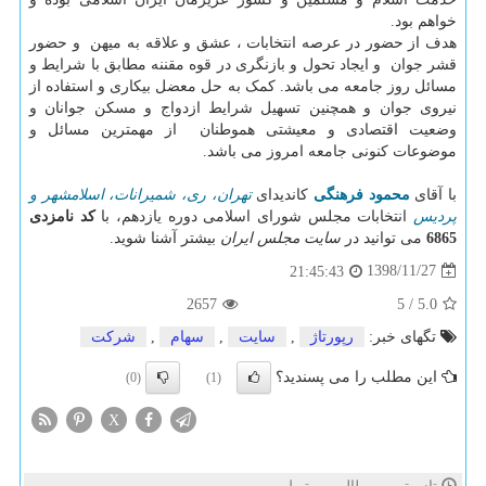
خواهم بود.
هدف از حضور در عرصه انتخابات ، عشق و علاقه به میهن و حضور
قشر جوان و ایجاد تحول و بازنگری در قوه مقننه مطابق با شرایط و
مسائل روز جامعه می باشد. کمک به حل معضل بیکاری و استفاده از
نیروی جوان و همچنین تسهیل شرایط ازدواج و مسکن جوانان و
وضعیت اقتصادی و معیشتی هموطنان از مهمترین مسائل و
موضوعات کنونی جامعه امروز می باشد.
با آقای
محمود فرهنگی
کاندیدای
تهران، ری، شمیرانات، اسلامشهر و
پردیس
انتخابات مجلس شورای اسلامی دوره یازدهم، با
کد نامزدی
6865
می توانید در
سایت مجلس ایران
بیشتر آشنا شوید.
1398/11/27
21:45:43
2657
5
/
5.0
تگهای خبر:
رپورتاژ
,
سایت
,
سهام
,
شركت
این مطلب را می پسندید؟
(0)
(1)
X