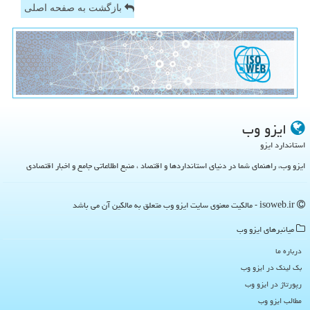
بازگشت به صفحه اصلی
ایزو وب
استاندارد ایزو
ایزو وب، راهنمای شما در دنیای استانداردها و اقتصاد ، منبع اطلاعاتی جامع و اخبار اقتصادی
isoweb.ir - مالکیت معنوی سایت ایزو وب متعلق به مالکین آن می باشد
میانبرهای ایزو وب
درباره ما
بک لینک در ایزو وب
رپورتاژ در ایزو وب
مطالب ایزو وب