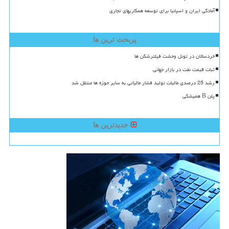
آمادگی ایران و اسپانیا برای توسعه همکاریهای تجاری
پربحث ترین ها
خردسالان در تونل وحشت فیلترشکن ها
ثبات قیمت نفت در بازار جهانی
رشد 25 درصدی مالیات تولید فشار مالیاتی به سایر حوزه ها منتقل شد
پلن B همیشگی
جدیدترین ها