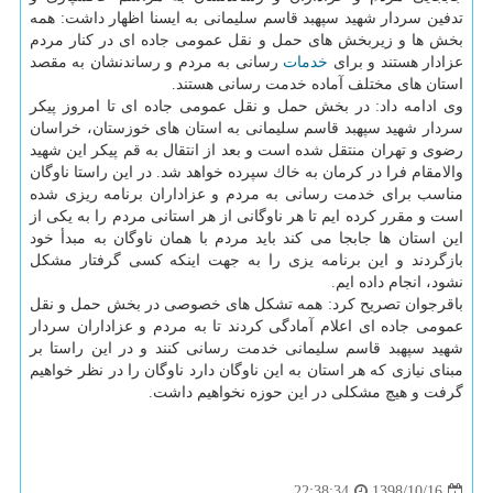
تدفین سردار شهید سپهبد قاسم سلیمانی به ایسنا اظهار داشت: همه
بخش ها و زیربخش های حمل و نقل عمومی جاده ای در كنار مردم
عزادار هستند و برای
خدمات
رسانی به مردم و رساندنشان به مقصد
استان های مختلف آماده خدمت رسانی هستند.
وی ادامه داد: در بخش حمل و نقل عمومی جاده ای تا امروز پیكر
سردار شهید سپهبد قاسم سلیمانی به استان های خوزستان، خراسان
رضوی و تهران منتقل شده است و بعد از انتقال به قم پیكر این شهید
والامقام فرا در كرمان به خاك سپرده خواهد شد. در این راستا ناوگان
مناسب برای خدمت رسانی به مردم و عزاداران برنامه ریزی شده
است و مقرر كرده ایم تا هر ناوگانی از هر استانی مردم را به یكی از
این استان ها جابجا می كند باید مردم با همان ناوگان به مبدأ خود
بازگردند و این برنامه یزی را به جهت اینكه كسی گرفتار مشكل
نشود، انجام داده ایم.
باقرجوان تصریح كرد: همه تشكل های خصوصی در بخش حمل و نقل
عمومی جاده ای اعلام آمادگی كردند تا به مردم و عزاداران سردار
شهید سپهبد قاسم سلیمانی خدمت رسانی كنند و در این راستا بر
مبنای نیازی كه هر استان به این ناوگان دارد ناوگان را در نظر خواهیم
گرفت و هیچ مشكلی در این حوزه نخواهیم داشت.
1398/10/16
22:38:34