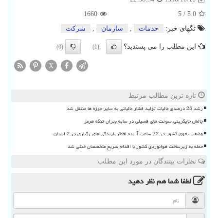
1660
5
/
5.0
تگهای خبر:
خدمات
,
سازمان
,
شركت
این مطلب را می پسندید؟
(0)
(1)
X
تازه ترین مطالب مرتبط
رشد 25 درصدی مالیات تولید فشار مالیاتی به سایر حوزه ها منتقل شد
چالش جایگزینی سوخت های فسیلی در سایه بحران تنگه هرمز
وضعیت جوی کشور در 72 ساعت آینده اخطار بارندگی های رگباری در 2 استان
حمله به زیرساخت هوانوردی کشور با اقدام سریع متخصصان خنثی شد
نظرات بینندگان در مورد این مطلب
لطفا شما هم
نظر دهید