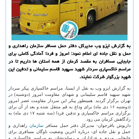
به گزارش ایزو وب مدیركل دفتر حمل مسافر سازمان راهداری و
حمل و نقل جاده ای اعلام نمود: امروز و فردا آمادگی كاملی برای
جابجایی مسافران به مقصد كرمان از همه استان ها داریم تا در
مراسم خاكسپاری سردار شهید سپهبد قاسم سلیمانی و تدفین این
شهید بزرگوار شركت نمایند.
به گزارش ایزو وب به نقل از ایسنا، مراسم خاكسپاری پیكر سردار
شهید سپهبد قاسم سلیمانی و شهدای مقاومت امروز (دوشنبه) در
تهران برگزار گردید. همینطور پیكر این سردار مقاومت عصر امروز
(دوشنبه ۱۶ دی ماه) برای وداع به قم منتقل شده و بعد از آن برای
برگزاری مراسم خاكسپاری و تدفین فردا (سه شنبه ۱۷ دی ماه) به
زادگاهش كرمان می رود.
داریوش باقرجوان- مدیركل دفتر حمل مسافر
سازمان
راهداری و
حمل و نقل جاده ای- درباره آخرین وضعیت ناوگان مسافری برای
جابجایی مردم و عزاداران و رساندنشان به مراسم خاكسپاری و