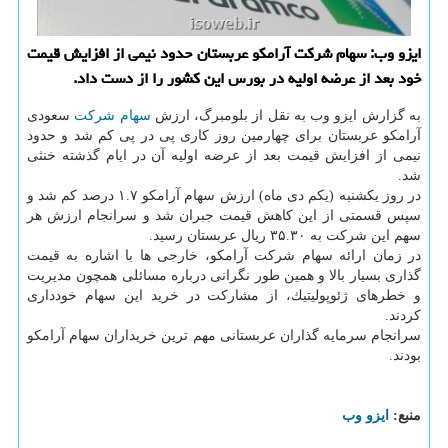
ایزو وب: سهام شركت آرامكو عربستان حدود نیمی از افزایش قیمت
خود بعد از عرضه اولیه در بورس این كشور را از دست داد.
به گزارش ایزو وب به نقل از بلومبرگ، ارزش
سهام
شركت
سعودی
آرامكو عربستان برای چهارمین روز كاری پی در پی كم شد و حدود
نیمی از افزایش قیمت بعد از عرضه اولیه آن در ایام گذشته خنثی
شد.
در روز یكشنبه (یكم دی ماه) ارزش سهام آرامكو ۱.۷ درصد كم شد و
سپس قسمتی از این كاهش قیمت جبران شد و سرانجام ارزش هر
سهم این شركت به ۳۵.۳۰ ریال عربستان رسید.
در زمان ارائه سهام شركت آرامكو، خارجی ها با اشاره به قیمت
گذاری بسیار بالا و همین طور نگرانی درباره مسائلی همچون مدیریت
و خطرهای ژئوپولیتیك، از مشاركت در خرید این سهام خودداری
كردند.
سرانجام سرمایه گذاران عربستانی مهم ترین خریداران سهام آرامكو
بودند.
منبع:
ایزو وب