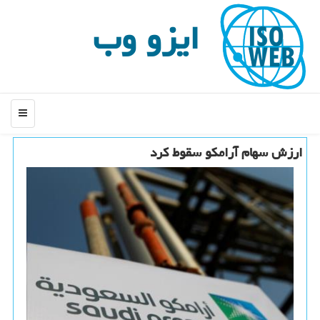
ایزو وب
منو
ارزش سهام آرامكو سقوط كرد