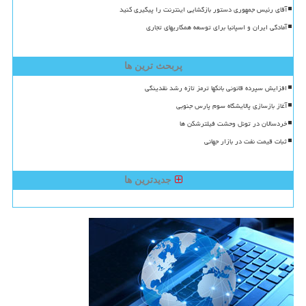
آقای رئیس جمهوری دستور بازگشایی اینترنت را پیگیری کنید
آمادگی ایران و اسپانیا برای توسعه همکاریهای تجاری
پربحث ترین ها
افزایش سپرده قانونی بانکها ترمز تازه رشد نقدینگی
آغاز بازسازی پالایشگاه سوم پارس جنوبی
خردسالان در تونل وحشت فیلترشکن ها
ثبات قیمت نفت در بازار جهانی
جدیدترین ها