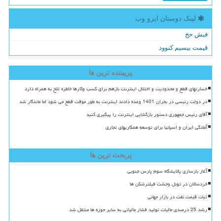
لینک دوستان ایزو وب
فیش حج
قیمت بیسیم کنوود
پربیننده ترین ها
خسارتهای قطع و محدودیت و اختلال اینترنت بازهم برای کسب وکارها خاطره تلخ به همراه دارد
در دولت رئیسی در بحران 1401 وعده دادند اینترنت به طور موقت قطع می شود اما ماندگار شد
آقای رئیس جمهوری دستور بازگشایی اینترنت را پیگیری کنید
آمادگی ایران و اسپانیا برای توسعه همکاریهای تجاری
پربحث ترین ها
آغاز بازسازی پالایشگاه سوم پارس جنوبی
خردسالان در تونل وحشت فیلترشکن ها
ثبات قیمت نفت در بازار جهانی
رشد 25 درصدی مالیات تولید فشار مالیاتی به سایر حوزه ها منتقل شد