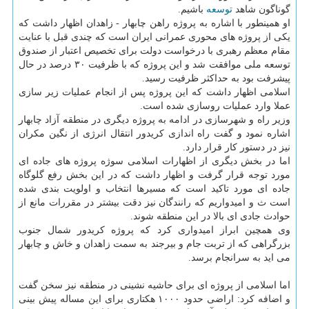
گوناگون شاهد
توسعه
باشیم.
او همینطور با اشاره به پروژه راهن چابهار - زاهدان اظهار داشت كه
یكی از پروژه های محوری عمرانی ایران است كه چندی قبل با عنایت
مقام معظم رهبری با درخواست دولت برای تخصیص اعتبار از صندوق
توسعه ملی موافقت شد و این پروژه كه با ظرفیت ۳۰ درصد در حال
پیشرفت بود به حداكثر ظرفیت رسید.
اسلامی اظهار داشت كه این پروژه پس از انجام عملیات زیر سازی
عملا وارد عملیات روسازی شده است.
وزیر راه و شهرسازی در ادامه به پروژه دیگری در منطقه آزاد چابهار
اشاره نمود و گفت راه اندازی كریدور انتقال انرژی از نگین مكران
نیز در دستور كار قرار دارد.
اما در بخش دیگری از اظهارات اسلامی سوژه پروژه های جاده ای
مورد توجه قرار گرفت و اظهار داشت كه در این بخش رفع گلوگاه
جاده ای مورد تاكید است كه مسیرها انتخاب و اولویت بندی شده
است ث و امیدواریم كه رانندگان نیز دقت بیشتر در مقررات مانع از
حوادث جادی ای بالا در این منطقه شوند.
وی همچین ابراز امیدواری كرد كه پروژه كریدور شمال جنوب
بزرگراهی كه از تربت جام و بیرجند به سمت زاهدان و خاش و چابهار
می اید به سرانجام برسد.
اما اسلامی از پروژه ای برای حاشیه نشینی در منطقه نیز سخن گفت
و اضافه كرد: اراضی حدود ۱۰۰۰ هكتاری برای این مساله پیش بینی