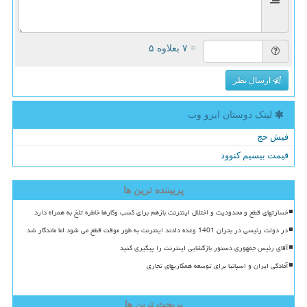
= ۷ بعلاوه ۵
ارسال نظر
لینک دوستان ایزو وب
فیش حج
قیمت بیسیم کنوود
پربیننده ترین ها
خسارتهای قطع و محدودیت و اختلال اینترنت بازهم برای کسب وکارها خاطره تلخ به همراه دارد
در دولت رئیسی در بحران 1401 وعده دادند اینترنت به طور موقت قطع می شود اما ماندگار شد
آقای رئیس جمهوری دستور بازگشایی اینترنت را پیگیری کنید
آمادگی ایران و اسپانیا برای توسعه همکاریهای تجاری
پربحث ترین ها