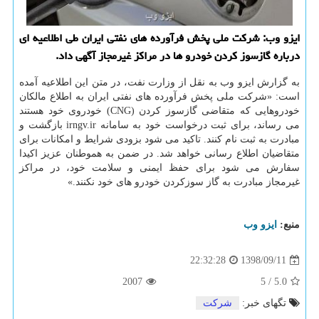
ایزو وب: شركت ملی پخش فرآورده های نفتی ایران طی اطلاعیه ای
درباره گازسوز كردن خودرو ها در مراكز غیرمجاز آگهی داد.
به گزارش ایزو وب به نقل از وزارت نفت، در متن این اطلاعیه آمده
است: «شركت ملی پخش فرآورده های نفتی ایران به اطلاع مالكان
خودروهایی كه متقاضی گازسوز كردن (CNG) خودروی خود هستند
می رساند، برای ثبت درخواست خود به سامانه irngv.ir بازگشت و
مبادرت به ثبت نام كنند. تاكید می شود بزودی شرایط و امكانات برای
متقاضیان اطلاع رسانی خواهد شد. در ضمن به هموطنان عزیز اكیدا
سفارش می شود برای حفظ ایمنی و سلامت خود، در مراكز
غیرمجاز مبادرت به گاز سوزكردن خودرو های خود نكنند.»
منبع:
ایزو وب
1398/09/11
22:32:28
2007
5
/
5.0
تگهای خبر:
شركت