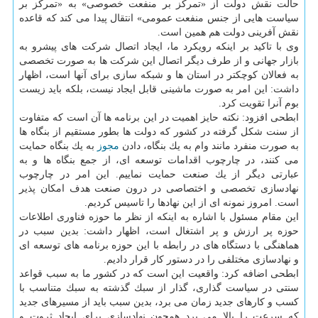
حالت نقش دولت از «تمركز بر منفعت خصوصی» به «تمركز بر
سیاست هایی از جنس منفعت عمومی» انتقال پیدا می كند كه قاعده
نقش آفرینی دولت هم همین است.
وی با تاكید بر اینكه رویكرد ما، ایجاد اتصال شركت های پیشرو به
بازار جهانی و از طرف دیگر اتصال این شركت ها به صورت تخصصی
به فعالان كوچكتر در استان ها و شبكه سازی برای آنها است، اظهار
داشت: این امر به صورت ماشینی قابل ایجاد نیست، بلكه باید زیست
بوم آنرا تقویت كرد.
ابطحی افزود: نكته حایز اهمیت در این برنامه ها آن است كه متفاوت
از سنت شكل گرفته در كشور كه دولت ها بطور مستقیم از بنگاه ها
به صورت منفرد مانند وام به یك بنگاه، دادن
مجوز
به یك بنگاه حمایت
می كنند، در چارچوب اقدامات توسعه ای، از جمع بنگاه ها و به
عبارتی دیگر از یك صنعت حمایت نماییم. این امر در چارچوب
نهادسازی تخصصی و اختصاصی در درون صنعت هدف امكان پذیر
است. امروز نمونه ای از این نهادها را تاسیس كردیم.
این مقام مسئول با اشاره به اینكه از نظر ما حوزه فناوری اطلاعات
حوزه پر ارزش و پر اشتغال است، اظهار داشت: بدین سبب در
هماهنگی با دستگاه های در رابطه با این حوزه برنامه های توسعه ای
و نهادسازی مختلفی را در دستور كار قرار دادیم.
ابطحی اضافه كرد: واقعیت این است كه در كشور ما به سبب قواعد
سنتی در سیاست گذاری، گذار از سبك گذشته به سبك متناسب با
كسب و كارهای جدید زمان می برد، بدین سبب باید از مسیرهای جدید
كه سرعت را بالا می برد همچون نهادسازی برای ایجاد ثروت و