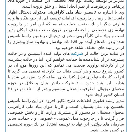
تمركز بر توسعه زیست بوم های تخصصی این صنعت در حوزه های
پرتقاضا و پرظرفیت از نظر ایجاد اشتغال و خلق ثروت است.
وی با اشاره به
تاسیس بنیاد ملی كارآفرینی محتوای دیجیتال
اظهار
داشت: بنا داریم در چارچوب اقدامات توسعه ای، از جمع بنگاه ها و به
عبارتی دیگر از یك صنعت حمایت نماییم كه این امر در چارچوب
نهادسازی تخصصی و اختصاصی در درون صنعت هدف امكان پذیر
است و بنیاد ملی كارآفرینی محتوای دیجیتال در همین راستا تاسیس
شده و در ماه های آینده نیز اقدامات نهادساز و نهادینه ساز بیشتری را
از در زمینه های مختلف شاهد خواهیم بود.
در ساده ترین حالت از
شركت
های تولید كننده انیمیشن و در حالت
پیشرفته تر از شتابدهنده ها حمایت خواهیم كرد. اما در حالت پیشرفته
تر از كارخانه نوآوری صحبت می نماییم كه این روزها موج آن در
كشور شروع شده و هر كسی دنبال یك كارخانه قدیمی می گردد تا
آنرا به كارخانه نوآوری تبدیل كندابطحی اضافه كرد: پیش بینی شده با
هدایت این بنیاد حدود ۲۰۰ شركت دانش بنیان و خلاق در حوزه
محتوای دیجیتال با ظرفیت اشتغال مستقیم بیشتر از ۱۵۰۰ نفر در ۳۱
استان كشور ایجاد شود.
مدیر رسته فناوری اطلاعات طرح تكاپو، افزود: در این راستا تأسیس
نخستین نهاد ملی پشتیبان كسب و كار با عنوان بنیاد ملی كارآفرینی
محتوای دیجیتال، در دستور كار مشترك وزارت كار و بخش خصوصی
قرار گرفت تا در چارچوب مدل عمومی - خصوصی و با حمایت سایر
سازمان های دولتی، این نهاد به توسعه اشتغال در یك حوزه تخصصی
در كشور منجر شود.