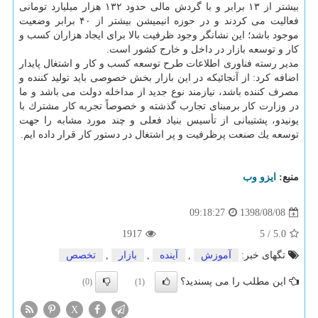
بیشتر از ۱۳ برابر و با گردش مالی حدود ۱۳۲ هزار میلیارد تومانی
فعالیت می كردند و در حوزه انیمیشن بیشتر از ۴۰ برابر وضعیت
موجود باشد؛ این نشانگر وجود ظرفیت بالا برای ایجاد هزاران كسب و
كار و توسعه بازار در داخل و خارج كشور است.
مدیر رسته فناوری اطلاعات طرح توسعه كسب و كار و اشتغال پایدار
اضافه كرد: از آنجائیكه در این بازار بخش خصوصی باید تولید كننده و
مصرف كننده باشد، نیازمند نوع جدید از مداخله دولت می باشد و ما
در وزارت كار برمبنای تجارب گذشته و خصوصاً تجربه كار مشترك با
یونیدو، پشتیبانی از تأسیس بنیاد فعلی و چند مورد مشابه را جهت
توسعه یك صنعت پرظرفیت و پر اشتغال در دستور كار قرار داده ایم.
منبع:
ایزو وب
1398/08/08
09:18:27
1917
5
/
5.0
تگهای خبر:
آموزش
,
آینده
,
بازار
,
تخصص
این مطلب را می پسندید؟
(0)
(1)
X