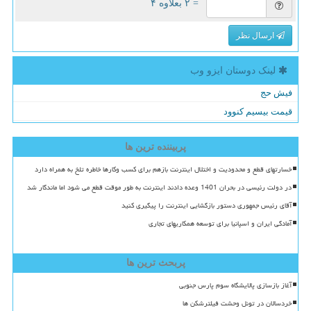
= ۲ بعلاوه ۴
ارسال نظر
لینک دوستان ایزو وب
فیش حج
قیمت بیسیم کنوود
پربیننده ترین ها
خسارتهای قطع و محدودیت و اختلال اینترنت بازهم برای کسب وکارها خاطره تلخ به همراه دارد
در دولت رئیسی در بحران 1401 وعده دادند اینترنت به طور موقت قطع می شود اما ماندگار شد
آقای رئیس جمهوری دستور بازگشایی اینترنت را پیگیری کنید
آمادگی ایران و اسپانیا برای توسعه همکاریهای تجاری
پربحث ترین ها
آغاز بازسازی پالایشگاه سوم پارس جنوبی
خردسالان در تونل وحشت فیلترشکن ها