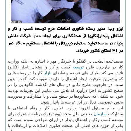
ایزو وب: مدیر رسته فناوری اطلاعات طرح توسعه كسب و كار و
اشتغال پایدار(تكاپو) از هدفگذاری برای ایجاد ۲۰۰ شركت دانش
بنیان در عرصه تولید محتوای دیجیتال با اشتغال مستقیم ۱5۰۰ نفر
در ۳۱ استان كشور خبرداد.
محمدعبده ابطحی در گفتگو با خبرنگار مهر با اشاره به اینكه وزارت
كار در چارچوب طرح
توسعه
كسب و كار و اشتغال پایدار (تكاپو)
تلاش می كند طرف های عرضه و تقاضای
بازار
كار را در رسته هایی
كه بیشترین ظرفیت ایجاد اشتغال را دارند، تقویت كند، گفت: بدین
سبب در چارچوب طرح تكاپو در سال های گذشته الگوهایی را در
سطح كشور به اجرا درآورد كه تلاش می نماییم این تجربیات نهادینه
شود، به شكلی كه دستاوردها در سطح ملی و با مشاركت و محوریت
بخش خصوصی فعال در این عرصه ها پایدار شوند.
این مقام مسئول افزود: وزارت تعاون، كار و رفاه اجتماعی با
مشاركت
سازمان
صنعتی ملل متحد (یونیدو) یك برنامه مشترك برای
توسعه كسب وكار و اشتغال پایدار در ایران طراحی نموده است كه
یكی از حوزه های اصلی آن صنعت فناوری اطلاعات و ارتباطات با