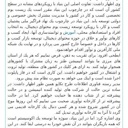
وی اظهار داشت: تفاوت اصلی این بنیاد با رویكردهای مشابه در سطح
كشور آن است كه در چارچوب این بنیاد مقرر است یك زیست بوم
تخصصی كسب و كار در كشور با مدیریت مشترك بخش خصوصی و
دولتی توسعه یابد. این بنیاد در چارچوب یك نهاد فراگیر ملی پشتیبان
كسب و كار، با رویكرد توسعه زیست بوم محتوای دیجیتال، به انتخاب
افراد و استعدادهای محلی،
آموزش
و توانمندسازی آنها، ایجاد كسب و
كارهای نوآور و خلاق در حوزه محتوای دیجیتال، توسعه بازار كسب و
كارها در داخل و خصوصاً خارج كشور می پردازد و در نهایت یك شبكه
ملی كارآفرین و نوآور اقدام خواهدنمود.
ابطحی افزود: برای تقریب به ذهن، فرض نماییم كه هر یك از استان
های مرزی ما بتوانند انیمیشن طنز به زبان مشترك با كشورهای
همجوار تولید كنند. به ازای هر كلیك در كشور های منطقه، تولید ثروت
و اشتغال در كشور خواهیم داشت. این كاری است كه در فاز پایلوت
اجرا شده است و اینك می خواهد به صورت نظام مند پیش برود.
مدیر رسته فناوری اطلاعات طرح تكاپو همین طور اظهار داشت: در
ساده ترین حالت از شركت های تولید كننده انیمیشن و در حالت
پیشرفته تر از شتاب دهنده ها حمایت خواهیم كرد. اما در حالت
پیشرفته تر از كارخانه نوآوری صحبت می نماییم كه این روزها موج
آن در كشور شروع شده و هر كسی دنبال یك كارخانه قدیمی می
گردد تا آنرا به كارخانه نوآوری تبدیل كند.
وی اشاره كرد: اما در این بنیاد، سوژه ما توسعه یك اكوسیستم است
كه همه بازیگران بتوانند در آن نقش خودرا به درستی ایفا كنند. در این