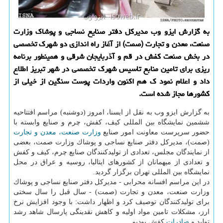
به گزارش ایزو وب مدیركل دفتر صنایع نساجی و پوشاك وزارت
صنعت، معدن و تجارت (صمت) از آغاز راه اندازی دو شهرك تخصصی
در بخش صنعت كفش در قم و آذربایجان شرقی و همینطور برنامه
ریزی برای تامین منابع تاسیس شهرك تخصصی در شهر تبریز اطلاع
داد و اعلام نمود ك هم اكنون واردات پوست سنگین از خیلی از
كشورها مجاز شده است.
به گزارش ایزو وب به نقل از ایسنا، امروز (دوشنبه) مراسم افتتاحیه
ششمین نمایشگاه بین المللی كیف، كفش، چرم و صنایع وابسته با
حضور سرپرست معاونت امور صنایع
وزارت صنعت، معدن و تجارت
(صمت)، مدیركل دفتر صنایع نساجی و پوشاك وزارت صمت، بعضی
از نمایندگان مجلس، تعدادی از تولیدكنندگان صنایع چرم، كیف و كفش
و تعدادی از میهمانان از كشورهای ایتالیا، روسیه و عراق در محل
نمایشگاه بین المللی تهران برگزار گردید.
در این مراسم افسانه محرابی - مدیركل دفتر صنایع نساجی و پوشاك
وزارت صنعت، معدن و تجارت (صمت) - سال قبل را سال سختی
برای تولیدكنندگان توصیف كرد و اظهار داشت: با وجود افزایش نرخ
ارز، مشكلات تامین مواد اولیه و كاهش نقدینگی پارسال شاهد رشد
تولید و
صادرات
كفش بودیم.