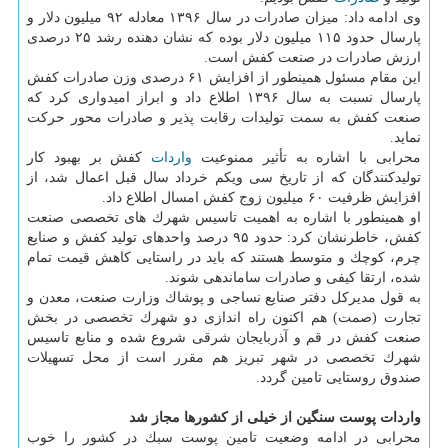
وی ادامه داد: میزان صادرات در سال ۱۳۹۶ معادله ۹۲ میلیون دلار و
پارسال حدود ۱۱۵ میلیون دلار بوده كه نشان دهنده رشد ۲۵ درصدی
ارزش صادرات در صنعت كفش است.
این مقام مسئول همینطور از افزایش ۶۱ درصدی وزن صادرات كفش
پارسال نسبت به سال ۱۳۹۶ اطلاع داد و ابراز امیدواری كرد كه
صنعت كفش به سمت تولیدات رقابت پذیر و صادرات محور حركت
نماید.
محرابی با اشاره به تأثیر ممنوعیت
واردات
كفش بر بهبود كار
تولیدكنندگان كه از تاریخ سی ویكم خرداد سال قبل اعمال شد، از
افزایش ظرفیت ۶۰ میلیون زوج كفش امسال اطلاع داد.
او همینطور با اشاره به اهمیت تاسیس شهرك های تخصصی صنعت
كفش، خاطرنشان كرد: حدود ۹۵ درصد واحدهای تولید كفش و صنایع
چرم، كوچك و متوسط هستند كه باید در راستایی كاهش قیمت تمام
شده، ارتقا كیفی و صادرات ساماندهی شوند.
به قول مدیركل دفتر صنایع نساجی و پوشاك وزارت صنعت، معدن و
تجارت (صمت) هم اكنون راه اندازی دو شهرك تخصصی در بخش
صنعت كفش در قم و آذربایجان شرقی شروع شده و منابع تاسیس
شهرك تخصصی در شهر تبریز هم مقرر است از محل تسهیلات
صندوق روستایی تامین گردد.
واردات پوست سنگین از خیلی از كشورها مجاز شد
محرابی در ادامه وضعیت تامین پوست سبك در كشور را خوب