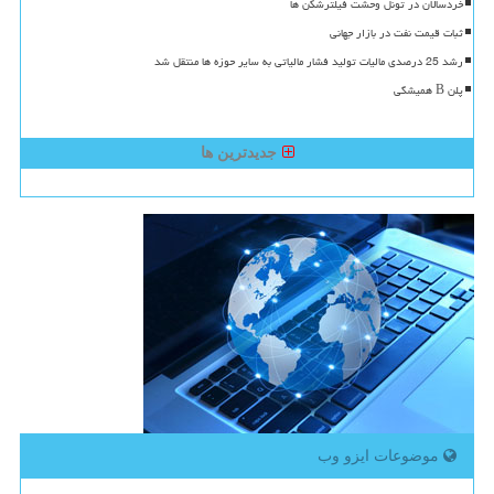
خردسالان در تونل وحشت فیلترشکن ها
ثبات قیمت نفت در بازار جهانی
رشد 25 درصدی مالیات تولید فشار مالیاتی به سایر حوزه ها منتقل شد
پلن B همیشگی
جدیدترین ها
موضوعات ایزو وب