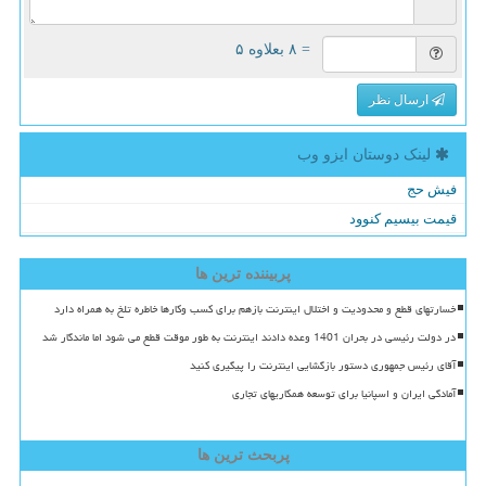
= ۸ بعلاوه ۵
ارسال نظر
لینک دوستان ایزو وب
فیش حج
قیمت بیسیم کنوود
پربیننده ترین ها
خسارتهای قطع و محدودیت و اختلال اینترنت بازهم برای کسب وکارها خاطره تلخ به همراه دارد
در دولت رئیسی در بحران 1401 وعده دادند اینترنت به طور موقت قطع می شود اما ماندگار شد
آقای رئیس جمهوری دستور بازگشایی اینترنت را پیگیری کنید
آمادگی ایران و اسپانیا برای توسعه همکاریهای تجاری
پربحث ترین ها