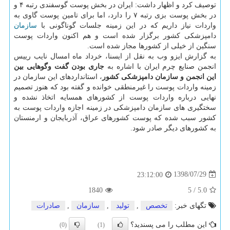
توصیف كرد و اظهار داشت: ایران در بخش پوست گوسفندی رتبه ۴ و
در بخش پوست بزی رتبه ۷ را دارد، اما برای تامین پوست گاوی به
واردات نیاز داریم كه در این زمینه جلسات گوناگونی با
سازمان
دامپزشكی كشور برگزار شده است و هم اكنون واردات پوست
سنگین از خیلی از كشورها مجاز شده است.
به گزارش ایزو وب به نقل از ایسنا، خرداد ماه امسال نایب رییس
انجمن صنایع چرم ایران با اشاره به
جاری بودن گفت وگوهایی بین
این انجمن و سازمان دامپزشكی كشور
، استانداردهای این سازمان در
زمینه واردات پوست را غیرمنطقی خوانده و گفته بود كه هنوز تصمیم
نهایی درباره واردات پوست از كشورهای همسایه اتخاذ نشده و
سختگیری های سازمان دامپزشكی در زمینه اجازه واردات پوست به
كشور سبب شده كه پوست كشورهای عراق، آذربایجان و ارمنستان
به كشورهای دیگر صادر شود.
1398/07/29
23:12:00
1840
5
/
5.0
تگهای خبر:
تخصص
,
تولید
,
سازمان
,
صادرات
این مطلب را می پسندید؟
(0)
(1)