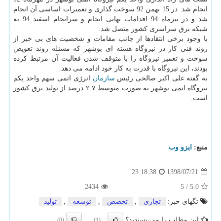
انجام شد. در 15 بهمن 92 سوخت گذاری و تعمیرات اساسی آن انجام
شد و در تیرماه 94 اقدامات نهایی انجام و سرانجام اسفند 94 به
شبكه برق سراسری كشور متصل شد.
با وجود برخی انتقادها از جانب مقامات و شخصیت های بی خبر از
روند فنی كار در نیروگاه هسته ای بوشهر كه مسئله روند تعویض
سوخت و تعمیر نیروگاه را با متوقف شدن فعالیت آن مرتبط كرده
بودند، این نیروگاه با قدرت به كار خود ادامه می دهد.
به گفته علی اكبر صالحی رئیس
سازمان
انرژی اتمی سهم واحد یكم
نیروگاه اتمی بوشهر به صورت متوسط ۲.۷ درصد از تولید برق كشور
است.
منبع:
ایزو وب
1398/07/21
23:18:38
2434
5
/
5.0
تگهای خبر:
تجاری
,
تخصص
,
توسعه
,
تولید
این مطلب را می پسندید؟
(0)
(1)