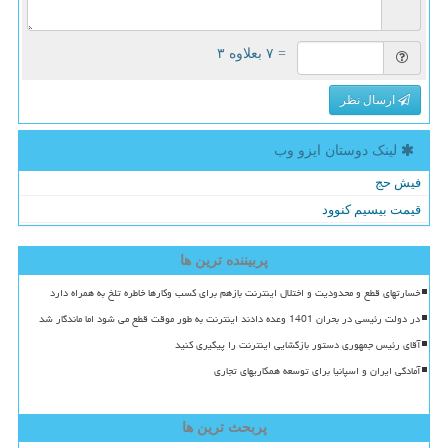
= ۷ بعلاوه ۳
ارسال نظر
لینک دوستان ایزو وب
فیش حج
قیمت بیسیم کنوود
پربیننده ترین ها
خسارتهای قطع و محدودیت و اختلال اینترنت بازهم برای کسب وکارها خاطره تلخ به همراه دارد
در دولت رئیسی در بحران 1401 وعده دادند اینترنت به طور موقت قطع می شود اما ماندگار شد
آقای رئیس جمهوری دستور بازگشایی اینترنت را پیگیری کنید
آمادگی ایران و اسپانیا برای توسعه همکاریهای تجاری
پربحث ترین ها