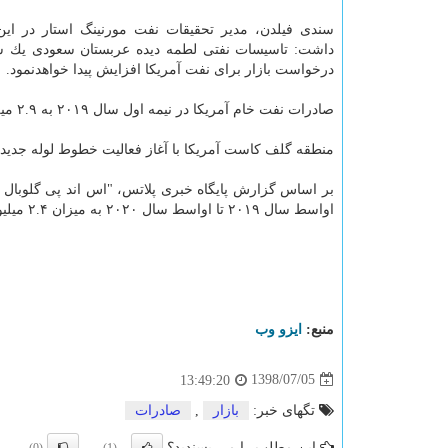
سندی فیلدن، مدیر تحقیقات نفت مورنینگ استار در این 
داشت: تاسیسات نفتی لطمه دیده عربستان سعودی یك شبه
درخواست بازار برای نفت آمریكا افزایش پیدا خواهدنمود.
صادرات نفت خام آمریكا در نیمه اول سال ۲۰۱۹ به ۲.۹ میلیون بشكه در روز در مقایسه با ۱.۸ میلیون بشكه در روز در نیمه اول سال ۲۰۱۸ رسید.
منطقه گلف كاست آمریكا با آغاز فعالیت خطوط لوله جدید 
بر اساس گزارش پایگاه خبری پلاتس، "اس اند پی گلوبال پ
اواسط سال ۲۰۱۹ تا اواسط سال ۲۰۲۰ به میزان ۲.۴ میلیون بشكه در روز افزایش پیدا كرده و به ۵.۲ میلیون بشكه در روز برسد.
منبع:
ایزو وب
1398/07/05
13:49:20
تگهای خبر:
بازار
,
صادرات
این مطلب را می پسندید؟