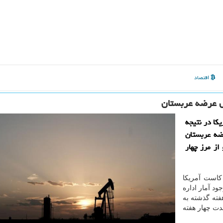
اقتصاد
ال عرضه عربستان
كا در نتیجه
رضه عربستان
از مرز چهار
است آمریكا
ود آمار اداره
ته گذشته به
مدت چهار هفته