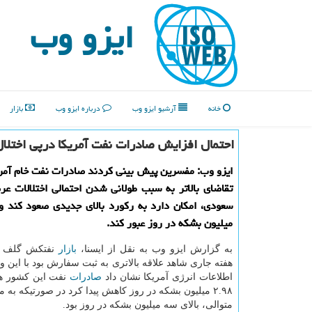
ایزو وب
خانه
آرشیو ایزو وب
درباره ایزو وب
بازار
احتمال افزایش صادرات نفت آمریكا درپی اختل
ایزو وب: مفسرین پیش بینی كردند صادرات نفت خام آمری
تقاضای بالاتر به سبب طولانی شدن احتمالی اختلالات ع
سعودی، امكان دارد به ركورد بالای جدیدی صعود كند و 
میلیون بشكه در روز عبور كند.
به گزارش ایزو وب به نقل از ایسنا،
بازار
نفتكش گلف ك
هفته جاری شاهد علاقه بالاتری به ثبت سفارش بود با این وج
اطلاعات انرژی آمریكا نشان داد
صادرات
نفت این كشور هف
۲.۹۸ میلیون بشكه در روز كاهش پیدا كرد در صورتیكه به 
متوالی، بالای سه میلیون بشكه در روز بود.