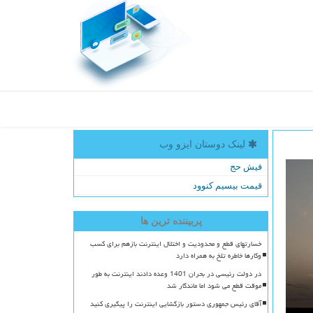
لینک دوستان ایزو وب
فیش حج
قیمت بیسیم کنوود
پربیننده ترین ها
خسارتهای قطع و محدودیت و اختلال اینترنت بازهم برای کسب
وکارها خاطره تلخ به همراه دارد
در دولت رئیسی در بحران 1401 وعده دادند اینترنت به طور
موقت قطع می شود اما ماندگار شد
آقای رئیس جمهوری دستور بازگشایی اینترنت را پیگیری کنید