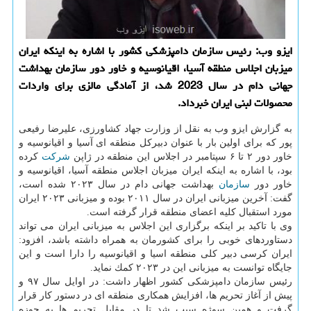
ایزو وب: رئیس سازمان دامپزشكی كشور با اشاره به اینكه ایران
میزبان اجلاس منطقه آسیا، اقیانوسیه و خاور دور سازمان بهداشت
جهانی دام در سال 2023 شد، از آمادگی مالزی برای واردات
محصولات لبنی ایران خبرداد.
به گزارش ایزو وب به نقل از وزارت جهاد كشاورزی، علیرضا رفیعی
پور كه برای اولین بار با عنوان دبیركل منطقه ای آسیا و اقیانوسیه و
خاور دور ۲ تا ۶ سپتامبر در اجلاس این منطقه در ژاپن
شركت
كرده
بود، با اشاره به اینكه ایران میزبان اجلاس منطقه آسیا، اقیانوسیه و
خاور دور
سازمان
بهداشت جهانی دام در سال ۲۰۲۳ شده است،
گفت: آخرین میزبانی ایران در سال ۲۰۱۱ بوده و میزبانی ۲۰۲۳ ایران
مورد استقبال كلیه اعضای منطقه قرار گرفته است.
وی با تاكید بر اینكه برگزاری این اجلاس به میزبانی ایران می تواند
دستاوردهای خوبی را برای كشورمان به همراه داشته باشد، افزود:
ایران كرسی دبیر كلی منطقه اسیا و اقیانوسیه را دارا است و این
جایگاه توانست به میزبانی این در ۲۰۲۳ كمك نماید.
رئیس سازمان دامپزشكی كشور اظهار داشت: در اوایل سال ۹۷ و
پیش از آغاز تحریم ها، افزایش همكاری منطقه ای در دستور كار قرار
گرفت و همین سوژه سبب شد تا در مقابل تحریم ها به حوزه