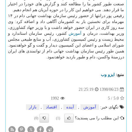
صنعت طیور كشور ما را مطالعه كنند و گزارش های خودرا در اختیار
ما قرار دهند. می خواهیم این كار را در حوزه آبزیان هم انجام دهیم.
رفیعی پور درانتها از حضور رئیس سازمان بهداشت جهانی دام در ۱۴
مهرماه برای نخستین بار به كشورمان آگاهی داد و اضافه كرد: وی
سه روز كاری در ایران حضور خواهد داشت و با وزیر جهاد كشاورزی،
وزیر بهداشت، درمان و
آموزش
كشور، رئیس سازمان استاندارد و
محیط زیست و رئیس كمیسیون كشاورزی، آب و منابع طبیعی مجلس
شورای اسلامی و اعضای این كمیسیون دیدار و گفت و گو خواهدنمود.
همین طور رئیس سازمان بهداشت جهانی دام از توانمندی های ایران
درزمینهٔ واكسن، دام و طیور بازدید خواهدنمود.
منبع:
ایزو وب
1398/06/23
21:25:19
1992
5
/
5.0
تگهای خبر:
آموزش
,
آینده
,
اقتصاد
,
بازار
این مطلب را می پسندید؟
(0)
(1)
X