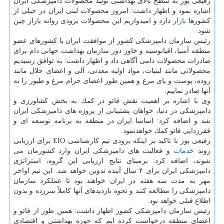
رفیعی پور به سطح بالای بهداشتی تولید محصولات دامپزشكی ایران
اشاره نمود و اظهار داشت: امروز محصولات لبنی ایران در خیلی از
كشورها
بازار
دارد و امیدواریم این محصولات بزودی روانه بازار چین
شود.
رئیس سازمان دامپزشكی كشور از موافقت ایران با كشورهای عضو
منطقه آسیا، اقیانوسیه و خاور دور سازمان بهداشت جهانی دام برای
صادرات محصولات دامی آگاهی داد و اظهار داشت: به توافق رسیدیم
محصولاتی مانند لبنیات، مواد اولیه معدنی، آلی و اعضای حلال مانند
روده، پوست و پای مرغ و همین طور اعضای حرام مرغ و طیور را به
آنها صادر نماییم.
وی با اشاره بر اهمیت نقش فائو در كمك به بخش كشاورزی و
دامپزشكی در دنیا، خواهان پشتیبانی از پروژه های دامپزشكی ایران
شد و اضافه كرد: اساسا ایران در منطقه به برنامه توسعه ای و
فقرزدایی فائو كمك خواهدنمود.
رفیعی پور با تاكید بر اینكه بزودی تیم كارشناسی EIO برای ارزیابی
روند
خدمات
و فعالیت های دامپزشكی ایران وارد كشورمان می
شوند، اضافه كرد: برمبنای نتایج ارزیابی این گروه، استراتژی
دامپزشكی ایران برای ۴ سال آینده تدوین خواهد شد. این تیم اواخر
مهر به مدت سه هفته در ایران خواهند بود تا عملكرد سازمان
دامپزشكی را مطالعه كنند و نحوه بازدیدهای آنها كاملاً سرزده و بدون
اطلاع قبلی خواهد بود.
رئیس سازمان دامپزشكی كشور اظهار داشت: همین طور از فائو و
اعضای منطقه درخواست كرده ایم كه حوزه بهداشتی و اقتصادی