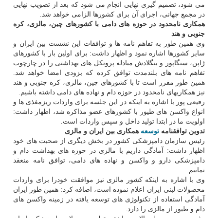
می شود، تصمیم گیری نهایی انجام می شود كه بعد از تصویب نهایی
در مجمع جهانی، اجرای آن برای كشورها الزامی خواهد شد.
همكاری نامحدود در حوزه های دامی با كشورهای چین، مالزی، كره
جنوبی و هند
وی همین طور به تفاهم نامه ها و توافقات این نشست بین ایران و
سایر كشورها اشاره نمود و اظهار داشت: برای اولین بار با كشورهای
ژاپن، سنگاپور و بنگلادش مبادله پروتكل های بهداشتی را در چارچوب
تفاهم نامه های بلندمدت توافق كرده كه بزودی امضا خواهد شد.
همین طور مقرر است تا با كشورهای چین، مالزی، كره جنوبی و هند
نیز همكاریهای نامحدود در حوزه دام و نهاده های دامی داشته باشیم.
رفیعی پور با اشاره به اینكه در این جلسه برای واردات ریزمغذی ها و
انواع واكسن های طیور با كشورهای عضو مذاكره شد، اظهار داشت:
اولویت ما در ابتدا تولید داخل و سپس واردات است.
تدوین توافقنامه
توسعه
همكاری بین ایران و مالزی
رئیس سازمان دامپزشكی كشور در بخش دیگری از صحبت های خود
اظهار داشت: آمادگی داریم با مالزی در حوزه های بهداشت دام و
دامپزشكی دارو و واكسن و نهاده های دامی، توافق نامه منعقد
نماییم.
وی با اشاره به اینكه كشور مالزی نیز موافقت خودرا برای واردات
محصولات لبنی ایران اعلام نموده است، اضافه كرد: همین طور ایران
آمادگی استفاده از تكنولوژی های توسعه یافته در زمینه واكسن های
دام و طیور از مالزی را دارد.