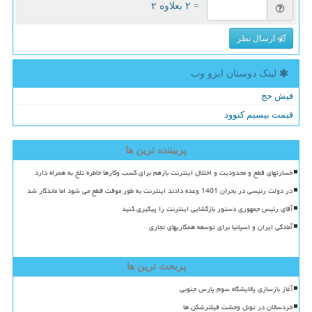
= ۲ بعلاوه ۲
ارسال نظر
لینک دوستان ایزو وب
فیش حج
قیمت بیسیم کنوود
پربیننده ترین ها
خسارتهای قطع و محدودیت و اختلال اینترنت بازهم برای کسب وکارها خاطره تلخ به همراه دارد
در دولت رئیسی در بحران 1401 وعده دادند اینترنت به طور موقت قطع می شود اما ماندگار شد
آقای رئیس جمهوری دستور بازگشایی اینترنت را پیگیری کنید
آمادگی ایران و اسپانیا برای توسعه همکاریهای تجاری
پربحث ترین ها
آغاز بازسازی پالایشگاه سوم پارس جنوبی
خردسالان در تونل وحشت فیلترشکن ها