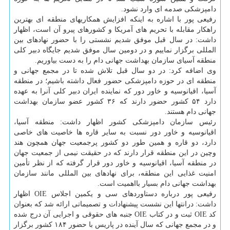
دامپزشكی صدمه ای وارد نشود.
رفیعی پور با اشاره به اینكه افزایش همكاریهای منطقه ای بهترین
راهكار مقابله با تحریم های آمریكا و كشورهای پیرو آن است، اظهار
داشت: در سال قبل موفق شدیم نشستی را با حضور نهادهای بین
المللی برگزار نماییم و در دومین سال موفق شدیم جایگاه دبیر كلی
منطقه آسیای سازمان بهداشت جهانی دام را به دست بیاوریم.
وی اضافه كرد: در دو سال قبل تلاش شده تا در مجمع جهانی و
منطقه ای در حوزه دامپزشكی حضور فعال داشته باشیم؛ در منطقه
آسیا، اقیانوسیه و خاور دور كه نماینده ایران دبیر كلی آنرا به عهده
دارد ۵۴ كشور حضور دارند كه ۳۶ كشور عضو سازمان بهداشت
جهانی دام هستند.
رئیس سازمان دامپزشكی كشور اظهار داشت: منطقه آسیا،
اقیانوسیه و خاور دور نسبت به سایر قاره ها خاصیت های خاصی
دارد، دو قاره و همین طور دو كشور پرجمعیت جهان همچون هند
وچین در این منطقه قرار دارند كه در حقیقت نیمی از جمعیت جهان
در منطقه آسیا، اقیانوسیه و خاور دور قرار گرفته كه از نظر تأمین
امنیت غذایی این منطقه، برای نهادهای بین المللی مانند سازمان
بهداشت جهانی دام بسیار بااهمیت است.
رفیعی پور درباره دستاوردهای سی و یكمین اجلاس OIE اظهار
داشت: درانتها این نشست پیشنهادات و تصمیماتی ارائه شد كه بعنوان
كد OIE ثبت و در كتاب OIE جنبه های حقوقی و اجرایی آن درج شده
و در مجمع جهانی كه سال آینده در پاریس با حضور ۱۸۴ كشور برگزار