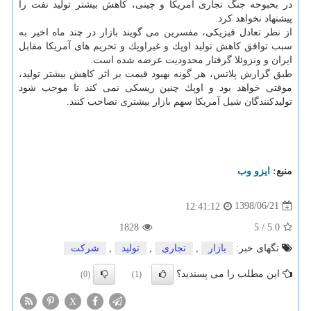
در بحبوحه جنگ تجاری آمریكا و چینی، كاهش بیشتر تولید نفت را
پیشنهاد نخواهد كرد.
از نظر تعادل فیزیكی، مفسرین می گویند بازار در چند ماه اخیر به
سبب توافق كاهش تولید اوپك و غیراوپك و تحریم های آمریكا مقابل
ایران و ونزوئلا گرفتار محدودیت عرضه شده است.
طبق گزارش پلاتس، هر گونه بهبود قیمت بر اثر كاهش بیشتر تولید،
موقتی خواهد بود و اوپك چنین ریسكی نمی كند تا موجب شود
تولیدكنندگان شیل آمریكا سهم بازار بیشتری تصاحب كنند.
منبع:
ایزو وب
1398/06/21
12:41:12
1828
5
/
5.0
تگهای خبر:
بازار
,
تجاری
,
تولید
,
شركت
این مطلب را می پسندید؟
(0)
(1)
X