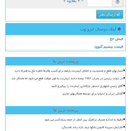
= ۴ بعلاوه ۳
ارسال نظر
لینک دوستان ایزو وب
فیش حج
قیمت بیسیم کنوود
پربیننده ترین ها
خسارتهای قطع و محدودیت و اختلال اینترنت بازهم برای کسب وکارها خاطره تلخ به همراه دارد
در دولت رئیسی در بحران 1401 وعده دادند اینترنت به طور موقت قطع می شود اما ماندگار شد
آقای رئیس جمهوری دستور بازگشایی اینترنت را پیگیری کنید
آمادگی ایران و اسپانیا برای توسعه همکاریهای تجاری
پربحث ترین ها
دقیقا به اندازه مصرف ترافیک بین الملل از حجم بسته کسر می شود
افزایش سپرده قانونی بانکها ترمز تازه رشد نقدینگی