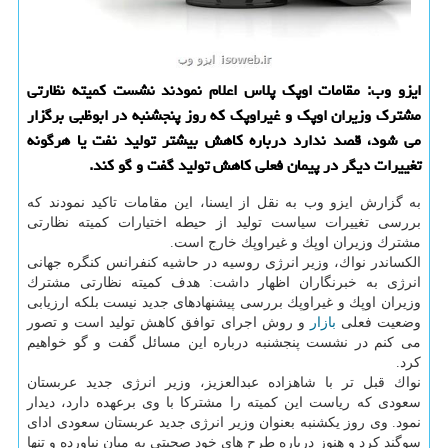
ایزو وب: مقامات اوپك پلاس اعلام نمودند نشست كمیته نظارتی
مشترك وزیران اوپك و غیراوپك كه روز پنجشنبه در ابوظبی برگزار
می شود، قصد ندارد درباره كاهش بیشتر تولید نفت یا هرگونه
تغییرات دیگر در پیمان فعلی كاهش تولید گفت و گو كند.
به گزارش ایزو وب به نقل از ایسنا، این مقامات تاكید نمودند كه
بررسی تغییرات سیاست تولید از حیطه اختیارات كمیته نظارتی
مشترك وزیران اوپك و غیراوپك خارج است.
الكساندر نواك، وزیر انرژی روسیه در حاشیه كنفرانس كنگره جهانی
انرژی به خبرنگاران اظهار داشت: هدف كمیته نظارتی مشترك
وزیران اوپك و غیراوپك بررسی پیشنهادهای جدید نیست بلكه ارزیابی
وضعیت فعلی
بازار
و روش اجرای توافق كاهش تولید است و تصور
می كنم در نشست پنجشنبه درباره این مسائل گفت و گو خواهیم
كرد.
نواك قبل تر با شاهزاده عبدالعزیز، وزیر انرژی جدید عربستان
سعودی كه ریاست این كمیته را مشتركا با وی برعهده دارد، دیدار
نمود. وی روز یكشنبه بعنوان وزیر انرژی جدید عربستان سعودی ادای
سوگند كرد و هنوز درباره طرح های خود صحبتی به میان نیاورده و تنها