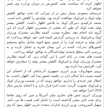
اظهار كرده كه سیاست نفتی كشورش در دوران وزارت وی تغییر
نخواهد كرد.
عربستان سعودی بسیار بیش تر از میزانی كه تحت توافق كاهش
تولید اوپك و غیراوپك موافقت كرده بود، تولیدش را كاهش داده است.
محمد باركیندو، دبیركل اوپك به پلاتس اظهار داشت: كاهش بیشتر
تولید نفت اوپك آن طور كه بعضی از مفسرین اظهار كرده اند این
گروه باید انجام دهد، مطرح نیست. كمیته نظارتی مشترك وزیران
اوپك و غیراوپك به بررسی گزارش كمیته فنی خود خواهد پرداخت كه
آمار تولید و عرضه اوت را از شش منبع ثانویه شامل منابع مستقیم
كشورهای
شركت
كننده در این پیمان تجزیه و تحلیل كرده و به
بررسی تاثیر سطح پایبندی تولیدكنندگان به توافق خواهد پرداخت.
قیمت های نفت در ایام اخیر با این گمانه زنی كه كمیته نظارتی
مشترك وزیران اوپك و غیراوپك كاهش بیشتر تولید را سفارش خواهد
كرد، افزایش پیدا كرده بود.
پرویز شهبازوف، وزیر انرژی جمهوری آذربایجان كه از اعضای این
كمیته نیست اما امكان دارد در جلسه حضور پیدا كند، اظهار داشت: ما
انتظار چیز جدیدی را نداریم. توافق ژوییه كه در نشست وزیران اوپك
و غیراوپك تصویب گردید، تحت اجرا قرار دارد و تا اختتام مارس سال
2020 اجرا خواهد شد.
وزیران انرژی تنش های تجاری میان آمریكا و چین كه روی تقاضا
برای نفت تاثیر منفی گذاشته است را عامل افت قیمت ها می دانند.
سهیل المزروعی، وزیر انرژی امارات متحده عربی اظهار نمود كه وی