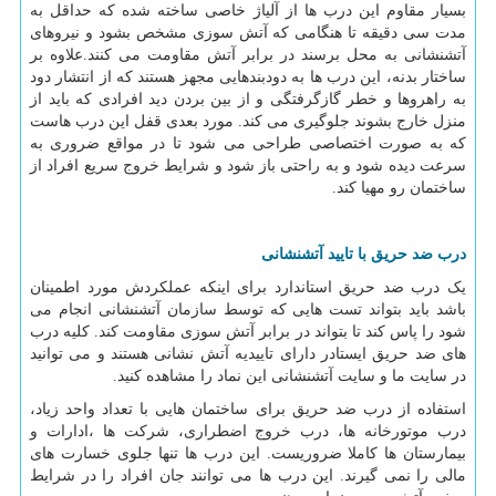
بسیار مقاوم این درب ها از آلیاژ خاصی ساخته شده که حداقل به
مدت سی دقیقه تا هنگامی که آتش سوزی مشخص بشود و نیروهای
آتشنشانی به محل برسند در برابر آتش مقاومت می کنند.علاوه بر
ساختار بدنه، این درب ها به دودبندهایی مجهز هستند که از انتشار دود
به راهروها و خطر گازگرفتگی و از بین بردن دید افرادی که باید از
منزل خارج بشوند جلوگیری می کند. مورد بعدی قفل این درب هاست
که به صورت اختصاصی طراحی می شود تا در مواقع ضروری به
سرعت دیده شود و به راحتی باز شود و شرایط خروج سریع افراد از
ساختمان رو مهیا کند.
درب ضد حریق با تایید آتشنشانی
یک درب ضد حریق استاندارد برای اینکه عملکردش مورد اطمینان
باشد باید بتواند تست هایی که توسط سازمان آتشنشانی انجام می
شود را پاس کند تا بتواند در برابر آتش سوزی مقاومت کند. کلیه درب
های ضد حریق ایستادر دارای تاییدیه آتش نشانی هستند و می توانید
در سایت ما و سایت آتشنشانی این نماد را مشاهده کنید.
استفاده از درب ضد حریق برای ساختمان هایی با تعداد واحد زیاد،
درب موتورخانه ها، درب خروج اضطراری، شرکت ها ،ادارات و
بیمارستان ها کاملا ضروریست. این درب ها تنها جلوی خسارت های
مالی را نمی گیرند. این درب ها می توانند جان افراد را در شرایط