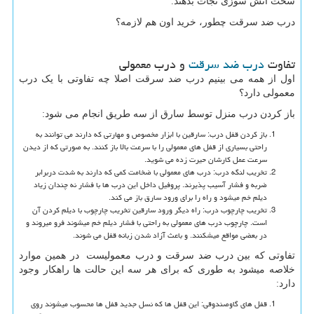
سخت آتش سوزی نجات بدهند.
درب ضد سرقت چطور، خرید اون هم لازمه؟
تفاوت
درب ضد سرقت
و درب معمولی
اول از همه می بینیم درب ضد سرقت اصلا چه تفاوتی با یک درب
معمولی دارد؟
باز کردن درب منزل توسط سارق از سه طریق انجام می شود:
باز کردن قفل درب: سارقین با ابزار مخصوص و مهارتی که دارند می توانند به
راحتی بسیاری از قفل های معمولی را با سرعت بالا باز کنند. به صورتی که از دیدن
سرعت عمل کارشان حیرت زده می شوید.
تخریب لنگه درب: درب های معمولی با ضخامت کمی که دارند به شدت دربرابر
ضربه و فشار آسیب پذیرند. پروفیل داخل این درب ها با فشار نه چندان زیاد
دیلم خم میشود و راه را برای ورود سارق باز می کند.
تخریب چارچوب درب: راه دیگر ورود سارقین تخریب چارچوب با دیلم کردن آن
است. چارچوب درب های معمولی به راحتی با فشار دیلم خم میشوند فرو میروند و
در بعضی مواقع میشکنند. و باعث آزاد شدن زبانه قفل می شوند.
تفاوتی که بین درب ضد سرقت و درب معمولیست در همین موارد
خلاصه میشود به طوری که برای هر سه این حالت ها راهکار وجود
دارد:
قفل های گاوصندوقی: این قفل ها که نسل جدید قفل ها محسوب میشوند روی