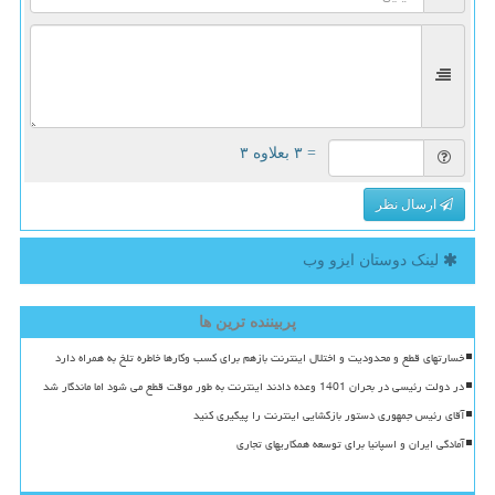
= ۳ بعلاوه ۳
ارسال نظر
لینک دوستان ایزو وب
پربیننده ترین ها
خسارتهای قطع و محدودیت و اختلال اینترنت بازهم برای کسب وکارها خاطره تلخ به همراه دارد
در دولت رئیسی در بحران 1401 وعده دادند اینترنت به طور موقت قطع می شود اما ماندگار شد
آقای رئیس جمهوری دستور بازگشایی اینترنت را پیگیری کنید
آمادگی ایران و اسپانیا برای توسعه همکاریهای تجاری