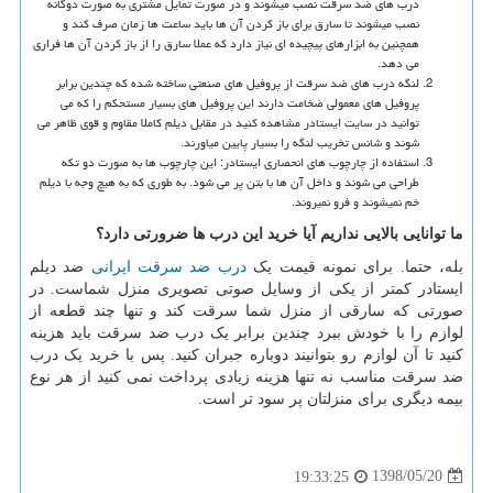
درب های ضد سرقت نصب میشوند و در صورت تمایل مشتری به صورت دوگانه
نصب میشوند تا سارق برای باز کردن آن ها باید ساعت ها زمان صرف کند و
همچنین به ابزارهای پیچیده ای نیاز دارد که عملا سارق را از باز کردن آن ها فراری
می دهد.
لنگه درب های ضد سرقت از پروفیل های صنعتی ساخته شده که چندین برابر
پروفیل های معمولی ضخامت دارند این پروفیل های بسیار مستحکم را که می
توانید در سایت ایستادر مشاهده کنید در مقابل دیلم کاملا مقاوم و قوی ظاهر می
شوند و شانس تخریب لنگه را بسیار پایین میاورند.
استفاده از چارچوب های انحصاری ایستادر: این چارچوب ها به صورت دو تکه
طراحی می شوند و داخل آن ها با بتن پر می شود. به طوری که به هیچ وجه با دیلم
خم نمیشوند و فرو نمیروند.
ما توانایی بالایی نداریم آیا خرید این درب ها ضرورتی دارد؟
بله، حتما. برای نمونه قیمت یک
درب ضد سرقت ایرانی
ضد دیلم
ایستادر کمتر از یکی از وسایل صوتی تصویری منزل شماست. در
صورتی که سارقی از منزل شما سرقت کند و تنها چند قطعه از
لوازم را با خودش ببرد چندین برابر یک درب ضد سرقت باید هزینه
کنید تا آن لوازم رو بتوانیند دوباره جبران کنید. پس با خرید یک درب
ضد سرقت مناسب نه تنها هزینه زیادی پرداخت نمی کنید از هر نوع
بیمه دیگری برای منزلتان پر سود تر است.
1398/05/20
19:33:25