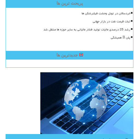
پربحث ترین ها
خردسالان در تونل وحشت فیلترشکن ها
ثبات قیمت نفت در بازار جهانی
رشد 25 درصدی مالیات تولید فشار مالیاتی به سایر حوزه ها منتقل شد
پلن B همیشگی
جدیدترین ها