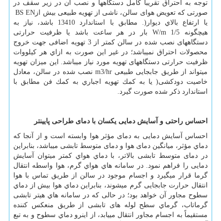
توجه به احتراق تقریباً كامل دستگاهها و نصب آن در زیر سقف در
صورتی که تعویض هوای سالن، ناشی از تهویه طبیعی بیش از
BS EN
یا ارتفاع بالاي دیوار(. مطابق با استاندارد 13410 باشد، نیاز به
هیچگونه
W/m 1/5
بار در هر ساعت باشد یا ظرفیت حرارتی
دستگاههای نصب شده در سالن كمتر از 3 تهویه اضافی جهت خروج
محصولات احتراق نمیباشد؛ در غیر این صورت به ازاي هر كيلووات
ظرفیت حرارتی دستگاههای تهویه مورد نیاز میباشد. این میزان تهویه
میتواند از طریق جابجایی طبیعی
m3/hr
نصب شده در سالن، معادل
خاصیت دودکشی( یا به كمك تهویه اجباري به كمك فن مطابق با
استاندارد ذكر شده صورت گیرد
.
احساس راحتی و آسایش دمایی یکسان با دمای طراحی پایینتر
احساس آسایش دمایی به دمای مؤثر هوا وابسته است و از آنجا كه
دماي مؤثر، میانگین دمای هوا و دمای متوسط تابشی میباشد، بنابراین
در دمای متوسط تابشی بالاتر، با دماي هواي كمتر میتوان آسایش
دمایی را فراهم نمود. در سامانه هاي هواي گرم، هوا واسطه انتقال
گرما قرار میگیرد و اجسام موجود در سالن از طریق تماس با هوا
انتقال حرارت جابجایی گرم میشوند، بنابراین دماي هوا بیش از دماي
سطوح مجاور آن خواهد بود؛ در حالی كه در سامانه هاي هیتر تابشی
گرماتاب، گرماي سطح لوله های تابشی از طریق منعکس کننده
مستقیماً به اجسام مجاور انتقال مییابد، از اینرو دماي سطوح و به تبع