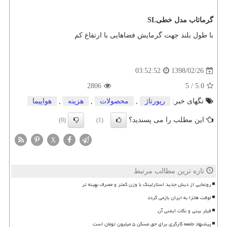
گرماتاب مدل خطی
SL
با طول بلند جهت گرمایش فضاهایی با ارتفاع کم
1398/02/26
03:52:52
2806
5
/
5.0
تگهای خبر:
رپورتاژ
,
محصولات
,
هزینه
,
هواپیما
این مطلب را می پسندید؟
(0)
(1)
X
تازه ترین مطالب مرتبط
رونمایی از دیش جدید استارلینک با وزن کمتر و مصرف بهینه تر
لوفت هانزا به ایران بازمی گردد
فیلر بینی و نکات ایمنی آن
پیشنهاد جامعه کارگری برای حق مسکن ۵ میلیون تومان است