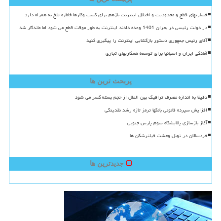
خسارتهای قطع و محدودیت و اختلال اینترنت بازهم برای کسب وکارها خاطره تلخ به همراه دارد
در دولت رئیسی در بحران 1401 وعده دادند اینترنت به طور موقت قطع می شود اما ماندگار شد
آقای رئیس جمهوری دستور بازگشایی اینترنت را پیگیری کنید
آمادگی ایران و اسپانیا برای توسعه همکاریهای تجاری
پربحث ترین ها
دقیقا به اندازه مصرف ترافیک بین الملل از حجم بسته کسر می شود
افزایش سپرده قانونی بانکها ترمز تازه رشد نقدینگی
آغاز بازسازی پالایشگاه سوم پارس جنوبی
خردسالان در تونل وحشت فیلترشکن ها
جدیدترین ها