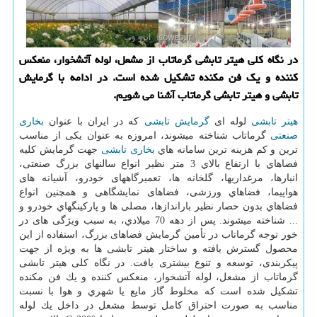
در نگاه كلی هیتر تابشی گرماتاب از مشعل، لوله آتشخوار، منعكس
كننده و یك فن مكنده تشكیل شده است. در ادامه با گرمایش
تابشی و هیتر تابشی گرماتاب آشنا می شویم.
هیتر تابشی
لوله ای
گرمایش تابشی
که در ایران با عنوان
بخاری
صنعتی
گرماتاب شناخته میشوند، امروزه به عنوان یکی از مناسب
ترین و کم هزینه ترین سامانه هاي
بخاری تابشی
جهت گرمایش كليه
فضاهاي با ارتفاع بالاي 3 متر نظیر انواع سالنهاي بزرگ صنعتی،
انبارها، مرغداريها، گلخانه ها، تعمیرگاههای خودرو، آشیانه های
هواپیما، فضاهاي ورزشی، فضاهای نمایشگاهی و همچنین انواع
فضاهاي بدون حصار نظیر باراندازها، مصلی ها و پاركينگهاي خودرو و
... شناخته میشوند. پس از دهه 70 ميلادي، به سبب ویژگی های در
خور توجه گرماتاب در تأمین گرمایش فضاهای بزرگ، استفاده از این
محصول گسترش یافته و ساختار هیتر تابشی ها به ویژه از جهت
پیکربندی، توسعه و تنوع بیشتری یافت. در نگاه کلی هیتر تابشی
گرماتاب از مشعل، لوله آتشخوار، منعکس كننده و یك فن مکنده
تشکیل شده است كه مخلوط گاز مایع یا شهري و هوا با نسبت
مناسب به صورت احتراق کامل توسط مشعل در داخل یك لوله