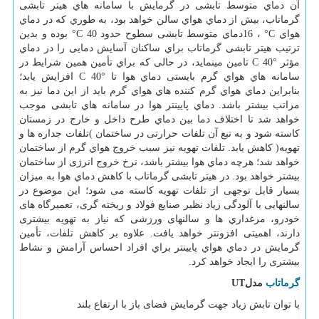
آن دماي متوسط تابشی در گرمایش با سامانه هاي هیتر تابشی
گرماتاب، بیش از دماي هواي سالن خواهد بود، به طوري كه در دماي
هواي
°C
،
16
دماي متوسط تابشی سطوح حدود
°C 40
بوده و بدین
ترتیب هیتر تابشی گرماتاب براي ساكنان آسایش دمایی را در دماي
مؤثر
C 40°
تامین مینماید، در حالی كه براي تأمین همین شرایط در
سامانه هاي هواي گرم بایستی دماي هوا تا
C 40°
افزایش یابد؛
بنابراین دماي هواي گرم كننده هاي هواي گرم باید از این دما نیز به
مراتب بیشتر باشد. دماي پایینتر هوا در سامانه هاي تابشی موجب
خواهد شد تا اختلاف دما بین دماي طرح داخل و خارج در زمستان
كاسته شود و به تبع آن تلفات حرارتی در ساختمان )تلفات جداره ها و
تهویه( كاهش یابد. تلفات تهویه نیز سبب خروج هواي گرم از ساختمان
خواهد شد؛ هرچه دماي هوا بیشتر باشد، نرخ خروج انرژی از ساختمان
بیشتر خواهد بود. در هیتر تابشی گرماتاب با كاهش دماي هوا به میزان
بسیار قابل توجهی از تلفات تهویه کاسته می شود؛ این موضوع در
سالنهایی با آلودگی زیاد نظیر صنایع فولاد و ریخته گری، تعمیرگاه های
خودرو، مرغداري ها و سالنهای ورزشی که نیاز به تهویه بیشتری
دارند، اهمیتی افزونتر خواهد یافت. علاوه بر كاهش تلفات، تأمین
گرمایش در دماي هواي پایینتر براي افراد احساس آرامش و نشاط
بیشتری را ایجاد خواهد كرد
.
گرماتاب
مدل
UT
با توان تابش زیاد جهت گرمایش فضای باز با ارتفاع بلند