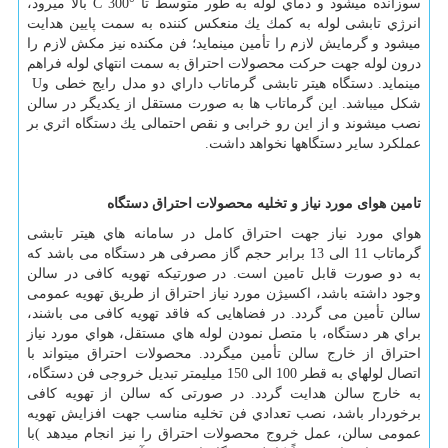
سوزانده میشود و دماي لوله به طور متوسط تا
C 300°
بالا میرود،
انرژي تابشی لوله به كمك يك منعکس کننده به سمت پایین هدایت
میشود و گرمایش لازم را تأمین مینماید؛ فن مکنده نیز مکش لازم را
درون لوله جهت حركت محصولات احتراق به سمت انتهاي لوله فراهم
مینماید. دستگاه هیتر تابشی گرماتاب داراي دو مدل رایج خطی و
U
شکل میباشد. این گرماتاب ها به صورت مستقل از یکدیگر در سالن
نصب میشوند و از این رو خرابی و نقص احتمالی یك دستگاه اثري بر
عملکرد سایر دستگاهها نخواهد داشت
.
تامین هوای مورد نیاز و تخلیه محصولات احتراق دستگاه
هواي مورد نیاز جهت احتراق کامل در سامانه هاي هیتر تابشی
گرماتاب 11 الی 13 برابر حجم گاز مصرفی هر دستگاه می باشد كه
به دو صورت قابل تامین است. در صورتیکه تهویه کافی در سالن
وجود داشته باشد، اکسیژن مورد نیاز احتراق از طریق تهویه عمومی
سالن تأمین می گردد. در فضاهایی كه فاقد تهویه كافی می باشند،
براي هر دستگاه، با متصل نمودن لوله هاي مستقل، هواي مورد نیاز
احتراق از خارج سالن تأمین میگردد. محصولات احتراق میتواند با
اتصال لولهاي به قطر 100 الی 150 میلیمتر تبدیل خروجی فن دستگاه،
به خارج سالن هدایت گردد. در صورتی که سالن از تهویه کافی
برخوردار باشد، نصب تعدادي فن تخلیه مناسب جهت افزایش تهویه
عمومی سالن، عمل خروج محصولات احتراق را نیز انجام میدهد )با