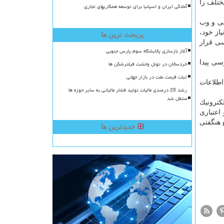
رونیكی و آنلاین كرده بودند، بالغ بر چهار هزار و ۶۰۰ سایت مختلف را
آمادگی ایران و اسپانیا برای توسعه همکاریهای تجاری
عی و وب
از خود،
پربحث ترین ها
سی قرار
آغاز بازسازی پالایشگاه سوم پارس جنوبی
سی پیدا
خردسالان در تونل وحشت فیلترشکن ها
ثبات قیمت نفت در بازار جهانی
اطلاعات
رشد 25 درصدی مالیات تولید فشار مالیاتی به سایر حوزه ها
منتقل شد
كترونیك
اعتباری
 هنگفتی
جدیدترین ها