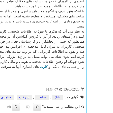
هك كرده و به اطلاعات موردنظر خود دست یابند.
با اینكه هنوز هدف و انگیزه مجرمان سایبری و هكرها ا
سایت های مختلف، مشخص و معلوم نشده است، اما به نظر می آ
به حجم زیادی از اطلاعات جدیدتری دست یابند و بدین ت
دهند.
به نظر می آید كه هكرها با نفوذ به اطلاعات شخصی كاربر
كنند و درآمدهای زیادی از آنرا با فروش گذاشتن آن در محیط
همانطور كه خیلی از تحلیلگران و كارشناسان فعال در حوزه
شخصی كاربران به میزان قابل ملاحظه ای افزایش پیدا خواه
هك و نفوذ به اطلاعات كاربرانی كه در وب سایت های مختل
كرده اند، بدون شك می تواند تبدیل به تراژدی بزرگی بر
شود چونكه لو رفتن اطلاعات شخصی، هویتی و مالی كاربران
را از حساب های بانكی و
كارت
های اعتباری آنها به سرقت بب
1398/02/23
14:34:07
تگهای خبر:
بانك
,
سایت
,
شركت
,
فناوری
این مطلب را می پسندید؟
(0)
(1)