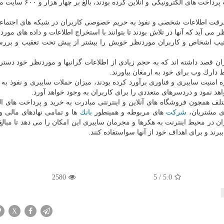
عظیمی از كاربران كه در وب سایت های مختلف مبادرت به پرداخت های الكت
ز سرقت اطلاعات شخصی و نفوذ به حریم خصوصی كاربران در شبكه های اجتما
ید كه آنها در تلاش بودند تا بتوانند با استخراج اطلاعات و داده های موردنی
رتیب اشخاص و كاربران موردنظر خویش را بیشتر از پیش تحت تعقیب و برر
ان قصد داشته اند كه به حجم زیادی از اطلاعات گرانبها و موردنظر خود دستر
 دارك وب برای خود به ارمغان بیاورند.
 امنیت سایبری و فناوری برآورد كرده بودند، میزان حملات سایبری و نفوذ به 
د نمود و دردسرهای متعددی را برای كاربران به وجود خواهد آورد.
ف همچون فروشگاه های آنلاین و اینترنتی مبادرت به خرید و پرداخت های ال
ای مشتریان،
شركت
های مربوطه و همینطور
بانك
ها و تمامی نهادهای مالی و 
 در محیط اینترنت به هكرها و مجرمان سایبری این امكان را می دهد تا مبالغ
رند و برای اهداف خود از آنها سواستفاده كنند.
2580
5
/
5.0
X