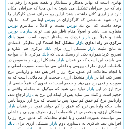
تهاتری است كه تهاتر بدهكار و بستانكار و نقطه تسویه را رقم می
زند كه بین صرافان تشكیل می شود؛ به این معنا كه صرافان امكان
دارد نیاز ارزی كلان داشته باشند؛ ازاین رو صراف نقش كارگزار را
دارد، شبیه به نقشی كه كارگزاران در
بورس
ایفا می كنند. اما باید
توجه داشت كه این یك
بورس
نیست و كاملاً با مكانیزم
بورس
متفاوت می باشد و اصولاً مقام ناظر هم نمی تواند
سازمان
بورس
باشد و عملاً این
بازار
نزدیك به ساختار تسویه است.
سود
بانك
مركزی در راه اندازی
بازار
متشكل كجا است؟
این تحلیگر اقتصادی
به نتایج مثبت
بازار
متشكل ارزی برای
بانك
مركزی هم اشاره و
تصریح كرد: همواره یكی از ریسك هایی كه
بانك
مركزی با آن مواجه
می باشد، این است كه در فقدان
بازار
متشكل ارزی، و بخصوص در
تلاطمات ارزی، طرف بیرونی و داخلی می توانست بصورت لفظی و
با انجام معاملات كم عمق، نرخ ارز را افزایش دهد و واریانس نرخ
تغییر كند، اما در
بازار
متشكل ارزی، صحبت از معاملاتی است كه به
صورت واقعی رخ می دهد و حجیم است؛ به نحوی كه عملاً جنسی از
نرخ ارز در این
بازار
تولید می شود كه موكول به معامله واقعی و
حجیم است و كمك می نماید پس از اینكه این نرخ به
بازار
ارجاع شد،
واریانس نرخ كم عمق كم شود؛ پس بنا نیست كه نرخ ارز لزوماً پایین
بیاید؛ بلكه واریانس نرخ كم عمق را كم خواهد نمود. در فقدان
بازار
متشكل ارزی، و بخصوص در تلاطمات ارزی، طرف بیرونی و داخلی
می توانست بصورت لفظی و با انجام معاملات كم عمق، نرخ ارز را
افزایش دهد شاكری به دستاورد دوم
بازار
متشكل ارزی برای
بانك