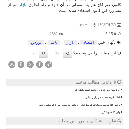
كانون صرافان هم یك صندلی در آن دارد و راه اندازی
بازار
هم از
مشاوره این كانون استفاده شده است.
1398/01/30
13:22:55
2662
5
/
5.0
تگهای خبر:
اقتصاد
,
بازار
,
بانك
,
بورس
این مطلب را می پسندید؟
(0)
(1)
X
تازه ترین مطالب مرتبط
خردسالان در تونل وحشت فیلترشکن ها
ثبات قیمت نفت در بازار جهانی
رشد 25 درصدی مالیات تولید فشار مالیاتی به سایر حوزه ها منتقل شد
پلن B همیشگی
نظرات بینندگان در مورد این مطلب