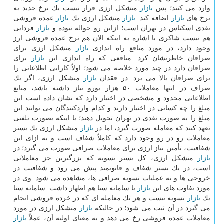
وارد می كنند؛ پس
بازار
متشكل ارزی قرار نیست یك نرخ جدید به
نرخ های
بازار
اضافه كند.
بازار
متشكل ارزی یك
بازار
عمده فروشی
نقدی اسكناس در تهران است؛ ازاین رو حواله نبوده و
بازار
فردایی
هم نیست شاكری با اشاره به اینكه الان هم نرخ عمده فروشی ارز
وجود دارد، در مورد منافع راه اندازی
بازار
متشكل ارزی برای
صرافان خاطرنشان كرد: منافعی كه راه اندازی این
بازار
برای
صرافان دارد در چند مورد خلاصه می شود؛ اولاً كارایی اطلاعاتی را
برای صرافان بالا می برد. در فقدان
بازار
متشكل ارزی، اگر یك
صراف در انتها معاملات ۵۰ هزار یورو نیاز داشته باشد، منابع
اطلاعاتی محدود و مشخصی در اختیار دارد كه نشان داده است این
مبلغ را چه كسانی در اختیار دارند و كدام واردكنندگان می توانند این
مبلغ را به صورت نقدی در تهران تحویل دهند؛ یا اینكه بصورت تلفنی
تعهد كنند كه معامله صورت گیرد، اما در
بازار
متشكل ارزی یك بستر
معاملات رو در رو وجود دارد كه كاملاً شفاف است و به ازای این
شفافیت، تأمین نیاز ارزی برای معاملات صرافی صورت می گیرد؛ در
بازار
متشكل ارزی، كل بستر تسویه كه بزرگترین جز معاملاتی
است، در یك بستر شفاف و قانونمند پیش می رود و شفافیت در
خروجی ها و نه عملیات تسویه صرافی ها، مشاهده می شود. وی در
مورد تفاوت های این
بازار
با سامانه سنا هم اظهار داشت: سامانه سنا
یك
بازار
تسویه نیست و هر تك معامله ای كه در خرده فروشی انجام
می گیرد در آن ثبت می شود؛ در حالیكه
بازار
متشكل ارزی در مورد
معاملات عمده فروشی رخ می دهد و به معنای اولیه آن، عملاً
بازار