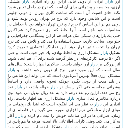
ارز
بازار
ایران، از دوبی نیاید. ازاین رو راه اندازی
بازار
متشكل
ارزی، محاسبه و پیشرانی برای آن است كه نرخ در داخل تعیین شود؛
نكته حائز اهمیت آن است كه ساعت كاری تهران از دوبی جلوتر
است و این شانس وجود دارد كه نرخ در تهران زودتر تولید شود و
دوبی هم بر این اساس لاجرم تابع نرخ تهران خواهد بود یا حداقل در
محاسبات خود ناچار است آنرا لحاظ كند. وی تصریح كرد: هم اكنون
حتی یك بازارهای سبكی مثل هرات هم از این پیشگامی جغرافیایی و
جلو بودن ساعت كاری، حسن استفاده را می كند و تلاش می كند نرخ
تهران را تحت تأثیر قرار دهد. این تحلیلگر اقتصادی تصریح كرد:
تشكیل
بازار
متشكل ارزی به لحاظ نهادی، یك خبر خوب است و حتی
اگر ۵۰ درصد كاركردهای در نظر گرفته شده برای آن هم ایجاد شود،
اثر بزرگی بر
بازار
ارز خواهد داشت. شاكری اظهار داشت: سال های
سال است كه این مورد تعیین نرخ از دوبی وجود داشته و
بازار
متشكل ارزی فعلاً بهترین آلترناتیوی است كه می تواند این شانس را
در بلند مدت از دوبی بگیرد چونكه تسویه واقعی دارد و اساساً
پیشرانی محاسبه حتی اگر ریسك در
بازار
حواله باشد، در
بازار
نقد
رخ می دهد، ازاین رو نقد درهم دارد به نقد ریال تبدیل می شود. وی
درباره مكانیزم فعال سازی
بازار
متشكل ارزی هم اظهار داشت: راه
اندازی این
بازار
به نظر می آید اینگونه است كه ابتدا یك رونمایی بر
مبنای ابزار معاملاتی نرم افزاری صورت می گیرد و در فاصله ای از
زمان، صرافی ها در این سامانه خویش را ثبت نام كرده و
بازار
آغاز
به كار می كند. وقتی كارایی اطلاعاتی بالا است، هزینه ها هم پایین تر
است. اتفاق خیلی خوب در
بازار
متشكل ارزی این است كه خود