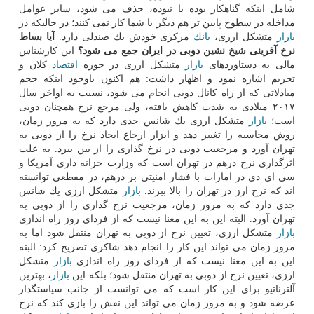
شامل اینكه گناهكار بوده یا نبوده، حذف می شود، سایر عوامل
مداخله در سطوح پایین تر هم دیگر با شما كار نمی كنند؛ در حالیكه در
بازار
متشكل ارزی،
بانك
مركزی خودش یك صندلی دارد.
آیا بساط
نرخ آفرینی شیخ نشین دوبی در ایران جمع می شود؟
این كارشناس
مالی به دستاوردهای
بازار
متشكل ارزی در حوزه
اقتصاد
كلان و
تحریم اشاره نمود و اظهار داشت: هم اكنون باوجود اینكه حجم
مبادلاتی كه از راه كانال دوبی انجام می شود، نسبت به اواخر سال
۲۰۱۷ میلادی به شدت كاهش یافته، ولی مرجع نرخ همچنان دوبی
است؛
بازار
متشكل ارزی یك شانس جدی دارد كه به مرور زمان،
روش محاسبه را تغییر دهد و ابزار ارجاع ایجاد نرخ را از دوبی به
تهران آورد و مرجعیت دوبی در نرخ گذاری را از بین ببرد. به علت
اثرگذاری نرخ درهم در تهران است كه وزارت خزانه داری آمریكا و
سی ای دی در امارات با فشار امنیتی بر درهم، در مقطعی توانسته
اند كه نرخ ارز در تهران را بالا ببرند.
بازار
متشكل ارزی یك شانس
جدی دارد كه به مرور زمان، مرجعیت نرخ گذاری را از دوبی به
تهران آورد. البته این به این معنا نیست كه از فردای روز راه اندازی
بازار
متشكل ارزی، تعیین نرخ از دوبی به تهران منتقل شود اما به
مرور زمان می تواند این كار را انجام دهد شاكری تصریح كرد: البته
این به این معنا نیست كه از فردای روز راه اندازی
بازار
متشكل
ارزی، تعیین نرخ از دوبی به تهران منتقل شود؛ بلكه این
بازار
، بهترین
آلترناتیو برای این كار است كه می توانست از جانب سیاستگذار
عرضه شود و به مرور زمان می تواند این نقش را بازی كند كه نرخ