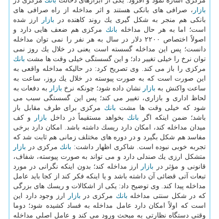
مركزی اشاره نمود و افزود: یكی از ابزارهای دخالت
بانك
مركزی در
بازار
، صرافی های بانكی هستند و اثر مداخله از راه صرافی های
بانكی هم منجر به شكل گیری یك روند كاهنده در
بازار
ارز شده
است؛ اما به هر حال مداخله
بانك
مركزی هم ضعف هایی دارد و
اصولاً اختصاص ۲۲۰۰ دلار در سال به هر نفر را نمی توان مداخله
دانست؛ پس این مداخله گسسته است یعنی در خلال یك روز نمی
توان نرخ را خیلی تغییر داد؛ و این گسستگی خیلی وقت ها مشت
بانك
مركزی را باز می كند. وی تصریح كرد: در حالیكه مداخله واقعی به
این صورت است كه به صورت پیوسته در خلال یك روز، ساعت به
ساعت واكنش به
بازار
نشان داده شود؛ چونكه نرخ
بازار
به دفعات به
لحاظ اداری و بازاری، تغییر می كند؛ پس این گسستگی سبب می
شود كه خیلی وقت ها مشت
بانك
مركزی برای طرف مقابل باز
باشد؛ ضمن اینكه اگر
بانك
بخواهد مستقیماً در داخل
بازار
و كف
میدان مداخله كند، امكان دارد ریسك داشته باشد. امكان دارد برخی
مفاسد هم شكل بگیرد و در دوره های مختلف زمانی هم ثابت شد كه
تجربه خوبی نبوده است. شاكری اظهار داشت:
بانك
مركزی در
بازار
متشكل ارزی یك صندلی دارد و می تواند به صورت پیوسته، شفاف،
قانونی و مؤثر در
بازار
ارز مداخله كند؛ بدون اینكه نگرانی در مورد
تبعات آتی قضائی آن داشته باشد و یا اینكه فكر كند از كجا باید عامل
مداخله پیدا كند. وی توضیح داد: یكی از اشكالات و ریسك های بزرگی
كه در شكل سنتی مداخله
بانك
مركزی در
بازار
ارز وجود دارد این
است كه اولاً امكان دارد عامل مداخله به فساد كشیده شود؛ دوما
وقتی دستگاه نظارتی به مبحث ورود می كند و عامل اصلی مداخله