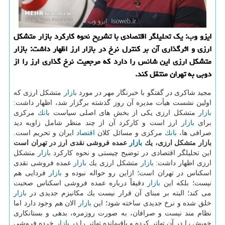
ایزو وب: یك تحلیلگر اقتصادی با تشریح نحوه كاركرد بازار متشكل
ارزی و اثرگذاری آن بر كنترل نرخ در بازار ارز اظهار داشت: بازار
متشكل ارزی این شانس را دارد كه مرجعیت نرخ گذاری ارز را از
دوبی به تهران منتقل كند.
مجید شاكری در گفتگو با خبرنگار مهر در مورد
بازار
متشكل ارزی كه
اولین نشست هیأت مدیره آن روز گذشته برگزار شد، اظهار داشت:
بازار
متشكل ارزی یكی از بخش های اصلی سیاست
بانك
مركزی
برای
بازار
ارز است و كاركرد آن از چند منظر شامل زاویه دید
صرافی ها،
بانك
مركزی و مسائل كلان
اقتصاد
ایران و تحریم است.
بازار متشكل ارزی، یك
بازار
عمده فروشی نقدی ارز در تهران است
این تحلیلگر اقتصادی در توضیح چیستی و نحوه كاركرد
بازار
متشكل
ارزی اظهار داشت:
بازار
متشكل ارزی یك
بازار
عمده فروشی نقدی
اسكناس در تهران است؛ ازاین رو حواله نبوده و
بازار
فردایی هم
نیست؛ بلكه این
بازار
دقیقاً درباره عمده فروشی اسكناس صحبت
می كند؛ البته بر مبنای آن قرار نیست یك مكانیزم جدیدی در
بازار
خلق شده و نرخ جدیدی ساخته شود؛ این
بازار
الان هم وجود دارد اما
نظام مند نیست و صرافان، به صورت روزمره، بدهی و بستانكاری
خویش را در آن تهاتر كرده و باقیمانده تهاتر را در
بازار
خرده فروشی