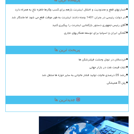
خسارتهای قطع و محدودیت و اختلال اینترنت بازهم برای کسب وکارها خاطره تلخ به همراه دارد
در دولت رئیسی در بحران 1401 وعده دادند اینترنت به طور موقت قطع می شود اما ماندگار شد
آقای رئیس جمهوری دستور بازگشایی اینترنت را پیگیری کنید
آمادگی ایران و اسپانیا برای توسعه همکاریهای تجاری
پربحث ترین ها
خردسالان در تونل وحشت فیلترشکن ها
ثبات قیمت نفت در بازار جهانی
رشد 25 درصدی مالیات تولید فشار مالیاتی به سایر حوزه ها منتقل شد
پلن B همیشگی
جدیدترین ها