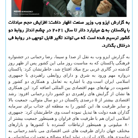
به گزارش ایزو وب وزیر صنعت اظهار داشت: افزایش حجم مبادلات
با پاكستان به ۵ میلیارد دلار تا سال ۲۰۲۱ در چشم انداز روابط دو
كشور ترسیم شده است كه می تواند تأثیر قابل توجهی در روابط فی
درخلال بگذارد.
به گزارش ایزو وب به نقل از صدا و سیما، رضا رحمانی در جشنواره
فرهنگی پاكستان كه به مناسبت روز ملی این كشور پس از ظهر روز
گذشته در گالری غربی برج میلاد افتتاح شد، خاطرنشان كرد: پاكستان
دروازه مهم ورود به شرق و دارای روابطی راهبردی با جمهوری
اسلامی ایران است.وی با اشاره به تعامل و همكاری دو كشور و
عضویت در نهادهای مهم اقتصادی بین المللی اضافه كرد: این همكاری
ها نشان از گرایش های راهبردی دو كشور دارد.رحمانی افزود: رشد
اقتصادی بیشتر از ۵ درصدی پاكستان در دو سال متوالی، جمعیت بالا
و سایر ظرفیت ها، این كشور را به منطقه ای جذاب برای سرمایه
گذاران همه دولت ها تبدیل نموده است.وی خاطرنشان كرد: جمهوری
اسلامی ایران هم با ظرفیت های فراوان و همینطور جمعیت بیشتر از
۸۰ میلیونی و همینطور ارتباطات گسترده با كشورها و بازارهای
مختلف جهان دارای ظرفیت های غنی اقتصادی می باشد.رحمانی به
توانمندی های بالای ایران در تولید انواع مصالح و تجهیزات ساختمانی و