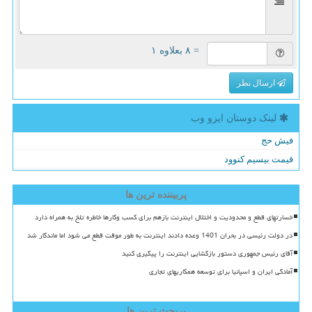
= ۸ بعلاوه ۱
ارسال نظر
لینک دوستان ایزو وب
فیش حج
قیمت بیسیم کنوود
پربیننده ترین ها
خسارتهای قطع و محدودیت و اختلال اینترنت بازهم برای کسب وکارها خاطره تلخ به همراه دارد
در دولت رئیسی در بحران 1401 وعده دادند اینترنت به طور موقت قطع می شود اما ماندگار شد
آقای رئیس جمهوری دستور بازگشایی اینترنت را پیگیری کنید
آمادگی ایران و اسپانیا برای توسعه همکاریهای تجاری
پربحث ترین ها