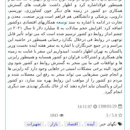
همینطور فولاداشاره كرد و اظهار داشت: ظرفیت های گسترش
همكاری دو كشور در زمینه های دیگر چون كشاورزی، توریسم،
دارویی، پزشكی و دانشگاهی هم فراهم است.وزیر صنعت، معدن و
تجارت در ادامه با اشاره به سند
توسعه
همكاریهای اقتصادی دوكشور
اضافه كرد: افزایش حجم مبادلات به ۵ میلیارد دلار تا سال ۲۰۲۱ در
چشم انداز روابط دو كشور ترسیم شده است كه می تواند تأثیر قابل
توجهی در روابط فی درخلال بگذارد.رحمانی همینطور در حاشیه این
مراسم و در جمع خبرنگاران با اشاره به سفر هفته آینده نخست وزیر
پاكستان به تهران اظهار داشت: امیدواریم این سفر با عنایت به زمینه
های همكاری و اشتراكات فراوان دو كشور همسایه و همینطور رایزنی
ها و توافقات فی ما بین منجر به گسترش روابط دو كشور شود.وی
افزود: البته برخی مشكلات امنیتی در جاهایی وجود دارد كه رایزنی ها
و انجام چنین سفرهایی می تواند منجر به رفع این معضلات شده و
مردم دو كشور را از مواهب این روابط بهره مند سازد، دو كشور
ایران و پاكستان نباید اجازه دهند كه از خاك یكدیگر تهدیدی ضد دیگری
انجام گیرد.
1398/01/29
14:11:07
1843
5
/
5.0
تگهای خبر:
آینده
,
اقتصاد
,
بازار
,
تجهیزات