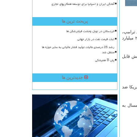
آمادگی ایران و اسپانیا برای توسعه همکاریهای تجاری
پربحث ترین ها
خردسالان در تونل وحشت فیلترشکن ها
 ترامپ،
رئیس جمهور آمریكا روز پنج شنبه اعلام نموده بود كه دو طرف به توافق نزدیك هستند با این وجود آمریكا برای حذف تعرفه ها روی ۲۵۰ میلیارد
ثبات قیمت نفت در بازار جهانی
رشد 25 درصدی مالیات تولید فشار مالیاتی به سایر حوزه ها
منتقل شد
هش قابل
پلن B همیشگی
جدیدترین ها
ریم های آمریكا ضد
مسال به