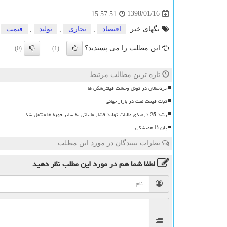
1398/01/16
15:57:51
تگهای خبر:
اقتصاد
,
تجاری
,
تولید
,
قیمت
این مطلب را می پسندید؟
(0)
(1)
تازه ترین مطالب مرتبط
خردسالان در تونل وحشت فیلترشکن ها
ثبات قیمت نفت در بازار جهانی
رشد 25 درصدی مالیات تولید فشار مالیاتی به سایر حوزه ها منتقل شد
پلن B همیشگی
نظرات بینندگان در مورد این مطلب
لطفا شما هم
در مورد این مطلب
نظر دهید