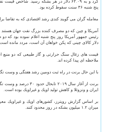
كرد و به ۶۲.۰۹ دلار در هر بشكه رسید. شاخص قیمت
پنج شنبه ۳۶ سنت سقوط كرده بود.
معامله گران می گویند كندی رشد اقتصادی كه به تقاضا ب
آمریكا و چین كه دو مصرف كننده بزرگ نفت جهان هستند امكا
دلار كالای چینی كه پكن خواهان آن است، مردد مانده است.
قیمت های زغال سنگ حرارتی و گاز طبیعی كه دو منبع اص
ملاحظه ای پیدا كرده اند.
با این حال برنت در راه ثبت دومین رشد هفتگی و وست تگز
ایران و ونزوئلا و كاهش تولید اوپك و غیراوپك بوده است.
بر اساس گزارش رویترز، كشورهای اوپك و غیراوپك معر
میزان ۱.۲ میلیون بشكه در روز محدود كنند.