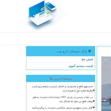
لینک دوستان ایزو وب
فیش حج
قیمت بیسیم کنوود
پربیننده ترین ها
خسارتهای قطع و محدودیت و اختلال اینترنت بازهم برای کسب
وکارها خاطره تلخ به همراه دارد
در دولت رئیسی در بحران 1401 وعده دادند اینترنت به طور
موقت قطع می شود اما ماندگار شد
آقای رئیس جمهوری دستور بازگشایی اینترنت را پیگیری کنید