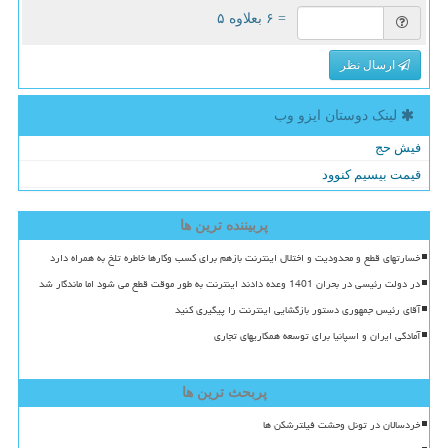
= ۶ بعلاوه ۵
ارسال نظر
لینک دوستان ایزو وب
فیش حج
قیمت بیسیم کنوود
پربیننده ترین ها
خسارتهای قطع و محدودیت و اختلال اینترنت بازهم برای کسب وکارها خاطره تلخ به همراه دارد
در دولت رئیسی در بحران 1401 وعده دادند اینترنت به طور موقت قطع می شود اما ماندگار شد
آقای رئیس جمهوری دستور بازگشایی اینترنت را پیگیری کنید
آمادگی ایران و اسپانیا برای توسعه همکاریهای تجاری
پربحث ترین ها
خردسالان در تونل وحشت فیلترشکن ها