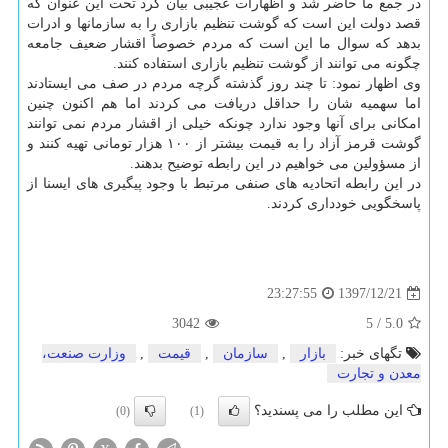
در جمع ما حاضر شد و اظهارات عجیبی بیان كرد تحت این عنوان كه
قصد دولت این است كه گوشت تنظیم بازاری را به سازمانها و ادرات
بدهد كه سوال ما این است كه مردم خصوصاً اقشار ضعیف جامعه
چگونه می توانند از گوشت تنظیم بازاری استفاده كنند.
وی اظهار نمود: تا چند روز گذشته گرچه مردم در صف می ایستادند
اما سهمیه شان را حداقل دریافت می كردند اما هم اكنون چنین
امكانی برای آنها وجود ندارد چونكه خیلی از اقشار مردم نمی توانند
گوشت قرمز آزاد را به قیمت بیشتر از ۱۰۰ هزار تومانی تهیه كنند و
از مسؤولین می خواهیم در این رابطه توضیح بدهند.
در این رابطه اتحادیه های صنفی مرتبط با وجود پیگیری های ایسنا از
پاسخگویی خودداری كردند.
1397/12/21
23:27:55
3042
5
/
5.0
تگهای خبر:
بازار
,
سازمان
,
قیمت
,
وزارت صنعت،
معدن و تجارت
این مطلب را می پسندید؟
(0)
(1)