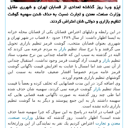
ایزو وب: روز گذشته تعدادی از قصابان تهران و شهرری مقابل
وزارت صنعت، معدن و تجارت نسبت به حذف شدن سهمیه گوشت
تنظیم بازاری و دولتی شان اعتراض كردند.
در این رابطه و دلیلهای اعتراض قصابان یكی از قصابان محله خزانه
به ایسنا اظهار داشت: از سال ۱۳۸۹ حدود ۸۰ قصاب در شهر تهران و
شهرری بعنوان قصابان منتخب، گوشت قرمز تنظیم بازاری تحویل
می گرفتند و با نرخ ستاد تنظیم
بازار
به مردم عرضه می كردند كه
البته در گذشته به سبب این كه فاصله چندانی بین نرخ مصوب ستاد
تنظیم
بازار
و قیمت آزاد گوشت قرمز وجود نداشت، استقبال چندانی
از آن نمی شد اما امسال با عنایت به افزایش قیمت ناگهانی گوشت
قرمز عامه مردم خصوصاً اقشار ضعیف جامعه به سمت این
گوشتهای تنظیم بازاری هجوم آوردند.
وی اضافه كرد: در این مدت قصابهایی كه تخلف كرده و بعضاً با قیمت
ستاد تنظیم
بازار
گوشت عرضه نمی كردند، سهمیه شان حذف شده
اما طی چند روز گذشته به صورت ناگهانی همه قصابی هایی كه
سهیمه داشتند باز به این جمع پیوستند و دیگر به ما گوشت تنطیم
بازاری داده نشده است.
این قصاب در ادامه در پاسخ به این سوال كه چرا سهمیه شما حذف
شده است؟ اظهار داشت: روز گذشته كه مقابل
وزارت صنعت،
معدن و تجارت
اعتراض كردیم یك نفر به نمایندگی از این وزارتخانه