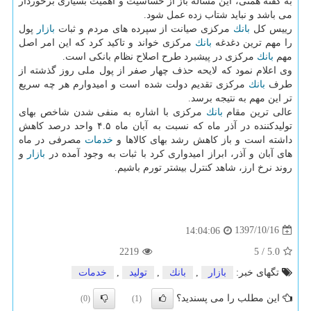
به گفته همتی، این مساله باز از حساسیت و اهمیت بسیاری برخوردار
می باشد و نباید شتاب زده عمل شود.
رییس كل
بانك
مركزی صیانت از سپرده های مردم و ثبات
بازار
پول
را مهم ترین دغدغه
بانك
مركزی خواند و تاكید كرد كه این امر اصل
مهم
بانك
مركزی در پیشبرد طرح اصلاح نظام بانكی است.
وی اعلام نمود كه لایحه حذف چهار صفر از پول ملی روز گذشته از
طرف
بانك
مركزی تقدیم دولت شده است و امیدوارم هر چه سریع
تر این مهم به نتیجه برسد.
عالی ترین مقام
بانك
مركزی با اشاره به منفی شدن شاخص بهای
تولیدكننده در آذر ماه كه نسبت به آبان ماه ۴.۵ واحد درصد كاهش
داشته است و باز كاهش رشد بهای كالاها و
خدمات
مصرفی در ماه
های آبان و آذر، ابراز امیدواری كرد با ثبات به وجود آمده در
بازار
و
روند نرخ ارز، شاهد كنترل بیشتر تورم باشیم.
1397/10/16
14:04:06
2219
5
/
5.0
تگهای خبر:
بازار
,
بانك
,
تولید
,
خدمات
این مطلب را می پسندید؟
(0)
(1)