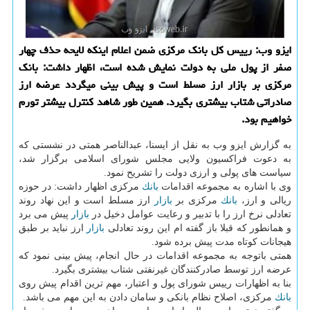
ایزو وب: رییس كل بانك مركزی ضمن اعلام اینكه لایحه حذف چهار
صفر از پول ملی به دولت نمایش شده است، اظهار داشت: بانك
مركزی بر بازار ارز مسلط است و پیش بینی میگردد عرضه ارز
صادراتی شتاب بیشتری بگیرد. همین طور شاهد كنترل بیشتر تورم
خواهیم بود.
به گزارش ایزو وب به نقل از ایسنا، عبدالناصر همتی در نشستی كه
به دعوت فراكسیون ولایی مجلس شورای اسلامی برگزار شد،
سیاست های پولی و ارزی دولت را تشریح نمود.
وی با اشاره به مجموعه اقدامات
بانك
مركزی اظهار داشت: در حوزه
ریالی و ارز،
بانك
مركزی بر
بازار
ارز مسلط است و این نهاد روند
تعادلی نرخ ارز را با تدبیر و رعایت عوامل دخیل در
بازار
پیش می برد
و همانطور كه قبلا باز گفته ام این روند تعادلی
بازار
ارز نباید بر طبق
هیجانات كوتاه مدت پیش برده شود.
همتی باتوجه به مجموعه اقدامات در حال انجام، پیش بینی نمود كه
عرضه ارز توسط صادركنندگان غیرنفتی شتاب بیشتری بگیرد.
بنا به اظهارات رییس شورای پول و اعتبار، مهم ترین اقدام پیش روی
بانك
مركزی، اصلاح نظام بانكی و سامان دادن به این مهم می باشد.