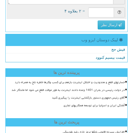
= ۲ بعلاوه ۴
ارسال نظر
لینک دوستان ایزو وب
فیش حج
قیمت بیسیم کنوود
پربیننده ترین ها
خسارتهای قطع و محدودیت و اختلال اینترنت بازهم برای کسب وکارها خاطره تلخ به همراه دارد
در دولت رئیسی در بحران 1401 وعده دادند اینترنت به طور موقت قطع می شود اما ماندگار شد
آقای رئیس جمهوری دستور بازگشایی اینترنت را پیگیری کنید
آمادگی ایران و اسپانیا برای توسعه همکاریهای تجاری
پربحث ترین ها
افزایش سپرده قانونی بانکها ترمز تازه رشد نقدینگی