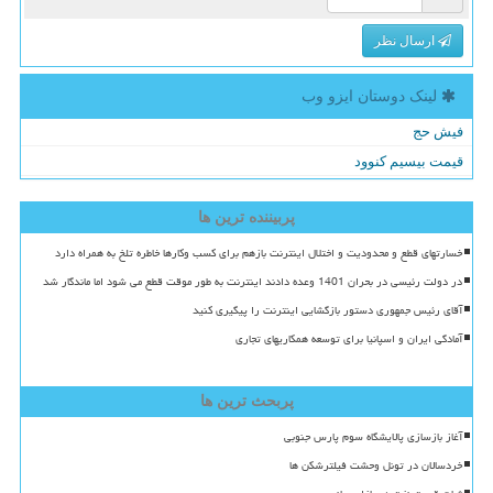
ارسال نظر
لینک دوستان ایزو وب
فیش حج
قیمت بیسیم کنوود
پربیننده ترین ها
خسارتهای قطع و محدودیت و اختلال اینترنت بازهم برای کسب وکارها خاطره تلخ به همراه دارد
در دولت رئیسی در بحران 1401 وعده دادند اینترنت به طور موقت قطع می شود اما ماندگار شد
آقای رئیس جمهوری دستور بازگشایی اینترنت را پیگیری کنید
آمادگی ایران و اسپانیا برای توسعه همکاریهای تجاری
پربحث ترین ها
آغاز بازسازی پالایشگاه سوم پارس جنوبی
خردسالان در تونل وحشت فیلترشکن ها