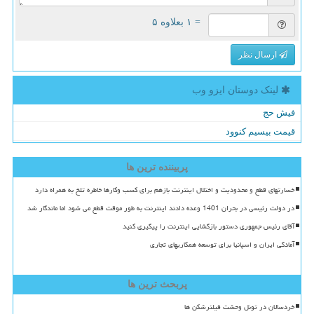
= ۱ بعلاوه ۵
ارسال نظر
لینک دوستان ایزو وب
فیش حج
قیمت بیسیم کنوود
پربیننده ترین ها
خسارتهای قطع و محدودیت و اختلال اینترنت بازهم برای کسب وکارها خاطره تلخ به همراه دارد
در دولت رئیسی در بحران 1401 وعده دادند اینترنت به طور موقت قطع می شود اما ماندگار شد
آقای رئیس جمهوری دستور بازگشایی اینترنت را پیگیری کنید
آمادگی ایران و اسپانیا برای توسعه همکاریهای تجاری
پربحث ترین ها
خردسالان در تونل وحشت فیلترشکن ها