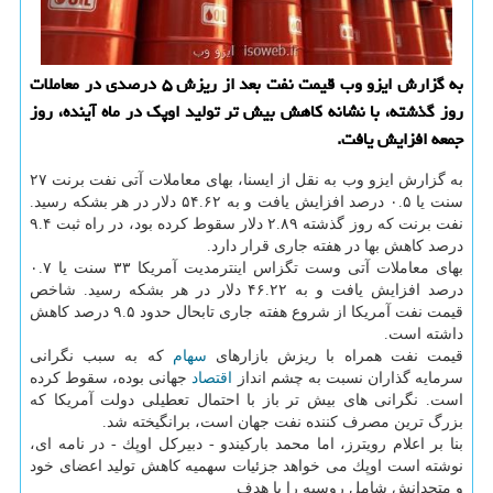
به گزارش ایزو وب قیمت نفت بعد از ریزش ۵ درصدی در معاملات
روز گذشته، با نشانه كاهش بیش تر تولید اوپك در ماه آینده، روز
جمعه افزایش یافت.
به گزارش ایزو وب به نقل از ایسنا، بهای معاملات آتی نفت برنت ۲۷
سنت یا ۰.۵ درصد افزایش یافت و به ۵۴.۶۲ دلار در هر بشكه رسید.
نفت برنت كه روز گذشته ۲.۸۹ دلار سقوط كرده بود، در راه ثبت ۹.۴
درصد كاهش بها در هفته جاری قرار دارد.
بهای معاملات آتی وست تگزاس اینترمدیت آمریكا ۳۳ سنت یا ۰.۷
درصد افزایش یافت و به ۴۶.۲۲ دلار در هر بشكه رسید. شاخص
قیمت نفت آمریكا از شروع هفته جاری تابحال حدود ۹.۵ درصد كاهش
داشته است.
قیمت نفت همراه با ریزش بازارهای
سهام
كه به سبب نگرانی
سرمایه گذاران نسبت به چشم انداز
اقتصاد
جهانی بوده، سقوط كرده
است. نگرانی های بیش تر باز با احتمال تعطیلی دولت آمریكا كه
بزرگ ترین مصرف كننده نفت جهان است، برانگیخته شد.
بنا بر اعلام رویترز، اما محمد باركیندو - دبیركل اوپك - در نامه ای،
نوشته است اوپك می خواهد جزئیات سهمیه كاهش تولید اعضای خود
و متحدانش شامل روسیه را با هدف