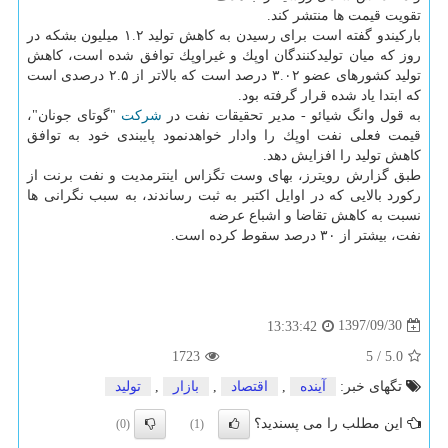
تقویت قیمت ها منتشر كند.
باركیندو گفته است برای رسیدن به كاهش تولید ۱.۲ میلیون بشكه در
روز كه میان تولیدكنندگان اوپك و غیراوپك توافق شده است، كاهش
تولید كشورهای عضو ۳.۰۲ درصد است كه بالاتر از ۲.۵ درصدی است
كه ابتدا یاد شده قرار گرفته بود.
به قول وانگ شیائو - مدیر تحقیقات نفت در
شركت
"گوتای جونان"،
قیمت فعلی نفت اوپك را وادار خواهدنمود پایبندی خود به توافق
كاهش تولید را افزایش دهد.
طبق گزارش رویترز، بهای وست تگزاس اینترمدیت و نفت برنت از
ركورد بالایی كه در اوایل اكتبر به ثبت رساندند، به سبب نگرانی ها
نسبت به كاهش تقاضا و اشباع عرضه
نفت، بیشتر از ۳۰ درصد سقوط كرده است.
1397/09/30
13:33:42
1723
5
/
5.0
تگهای خبر:
آینده
,
اقتصاد
,
بازار
,
تولید
این مطلب را می پسندید؟
(0)
(1)