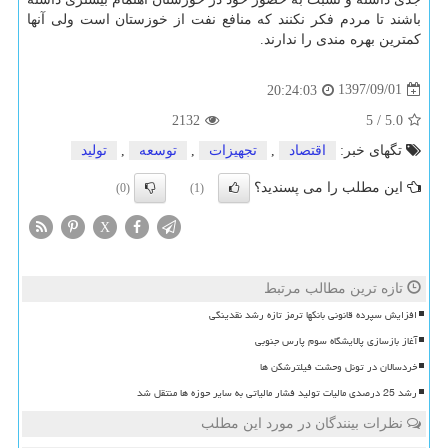
باشند تا مردم فكر نكنند كه منافع نفت از خوزستان است ولی آنها
كمترین بهره مندی را ندارند.
1397/09/01
20:24:03
2132
5
/
5.0
تگهای خبر:
اقتصاد
,
تجهیزات
,
توسعه
,
تولید
این مطلب را می پسندید؟
(0)
(1)
X
تازه ترین مطالب مرتبط
افزایش سپرده قانونی بانکها ترمز تازه رشد نقدینگی
آغاز بازسازی پالایشگاه سوم پارس جنوبی
خردسالان در تونل وحشت فیلترشکن ها
رشد 25 درصدی مالیات تولید فشار مالیاتی به سایر حوزه ها منتقل شد
نظرات بینندگان در مورد این مطلب