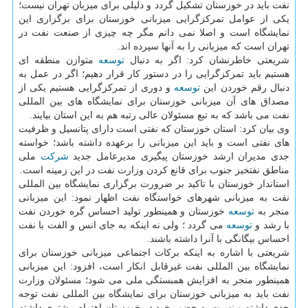
نفت باید در خوزستان تشكیل گردد و دلیلی برای میزبان تهران نیست؛
یكی از عوامل تمركزگرایی میزبانی خوزستان برای برگزاری این
نمایشگاه است و اصلا نمی دانم مگر چه چیزی از صنعت نفت در
تهران است كه میزبانی را به آنها سپرده اند.
شریعتی خاطرنشان كرد: اگر به دنبال
توسعه
متوازن منطقه ای
هستیم باید تمركزگرایی را در دستور كار قرار دهیم؛ اگر در عمل به
دنبال رقم خوردن این
توسعه
و دوری از تمركزگرایی هستیم یكی از
مصداق های آن میزبانی خوزستان برای نمایشگاه های بین المللی
نفت می باشد كه به تبع مسئولان عالی رتبه هم به این استان بیایند.
وی بیان كرد: استان خوزستان كه نفتی است دارای پتانسیل و ظرفیت
های نفتی است و باید این میزبانی را برعهده داشته باشد؛ خواسته
جدی مدیران ارشد خوزستان پیگیری مدیرعامل جدید
شركت
ملی
مناطق نفتخیز جنوب برای قانع كردن وزارت نفت در این زمینه است.
استاندار خوزستان با تاكید بر ضرورت برگزاری نمایشگاه بین المللی
نفت به میزبانی شهرهای خواستگاه نفت اظهار نمود: این میزبانی
منجر به
توسعه
خوزستان و همینطور تولید احساس گره خوردن نفت
با رشد و
توسعه
می گردد ؛ ولی نه اینكه به جای انس و الفت با نفت
احساس بیگانگی با آنرا داشته باشند.
شریعتی با اشاره به اینكه بركات اجتماعی میزبانی خوزستان برای
نمایشگاه بین المللی نفت غیرقابل انكار است، افزود: این میزبانی
همینطور منجر به افزایش همبستگی ملی می شود؛ مسئولان وزارت
نفت باید به میزبانی خوزستان برای نمایشگاه بین المللی نفت توجه
جدی داشته و نسبت به حضور خود در خوزستان اهتمام بیشتری داشته