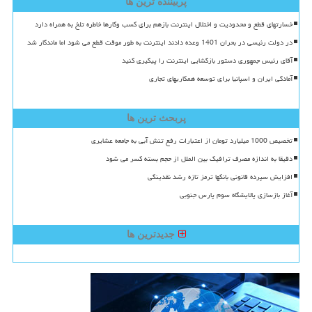
پربیننده ترین ها
خسارتهای قطع و محدودیت و اختلال اینترنت بازهم برای کسب وکارها خاطره تلخ به همراه دارد
در دولت رئیسی در بحران 1401 وعده دادند اینترنت به طور موقت قطع می شود اما ماندگار شد
آقای رئیس جمهوری دستور بازگشایی اینترنت را پیگیری کنید
آمادگی ایران و اسپانیا برای توسعه همکاریهای تجاری
پربحث ترین ها
تخصیص 1000 میلیارد تومان از اعتبارات رفع تنش آبی به جامعه عشایری
دقیقا به اندازه مصرف ترافیک بین الملل از حجم بسته کسر می شود
افزایش سپرده قانونی بانکها ترمز تازه رشد نقدینگی
آغاز بازسازی پالایشگاه سوم پارس جنوبی
جدیدترین ها