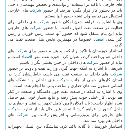
های خارجی با تاكید بر استفاده از توانمندی و تخصص مهندسان داخلی
باید در دستور كار قرار بگیرد؛ هرچند از حضور
شركت
های خارجی
استقبال می نماییم ولی تشنه حضور آنها نیستیم.
وی با اشاره به فراهم شدن امكان حضور
شركت
های داخلی برای
فعالیت در صنعت نفت اظهار داشت: با حضور
شركت
های خارجی
نباید این پیام منتقل شود كه حضور آنها سبب زمین خوردن و زمین
گیر شدن
اقتصاد
خصوصا در مهمترین بخش مثل صنعت نفت می
گردد.
استاندار خوزستان با تاكید بر اینكه باید هزینه حضور برای
شركت
های
داخلی هم پرداخت گردد، عنوان كرد: حوزه نفت نبض
اقتصاد
است و
نباید از حضور
شركت
های داخلی در چنین بخشی نگران باشیم.
شریعتی با اشاره به اینكه جهت گیری وزارت نفت و دولت بر حضور
شركت
های داخلی در صنعت نفت می باشد، خاطرنشان كرد: در
استان كارهای خوبی از جانب
شركت
های داخلی و دانشگاه های
استانی همچون مته های حفاری و ساخت پمپ ها انجام شده است.
وی با اشاره به اینكه در صنعت نفت چون دانشگاه و صنعت در كنار
هم بودند، كار خیلی خوب پیش رفته و نتایج بسیار خوبی هم حاصل
شده اظهار داشت: باید امكان تأمین كامل تجهیزات نفتی و حفاری در
داخل كشور را فراهم كرد؛ البته در عین حال باید از تجارب
شركت
های خارجی برای بروزرسانی و افزایش رقابت بین
شركت
های
داخلی هم بهره مند شد.
استاندار خوزستان با گلایه تاكید كرد: نمایشگاه بین المللی تجهیزات