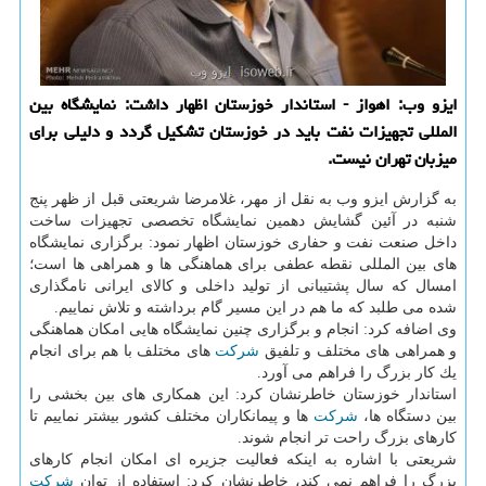
ایزو وب: اهواز - استاندار خوزستان اظهار داشت: نمایشگاه بین
المللی تجهیزات نفت باید در خوزستان تشكیل گردد و دلیلی برای
میزبان تهران نیست.
به گزارش ایزو وب به نقل از مهر، غلامرضا شریعتی قبل از ظهر پنج
شنبه در آئین گشایش دهمین نمایشگاه تخصصی تجهیزات ساخت
داخل صنعت نفت و حفاری خوزستان اظهار نمود: برگزاری نمایشگاه
های بین المللی نقطه عطفی برای هماهنگی ها و همراهی ها است؛
امسال كه سال پشتیبانی از تولید داخلی و كالای ایرانی نامگذاری
شده می طلبد كه ما هم در این مسیر گام برداشته و تلاش نماییم.
وی اضافه كرد: انجام و برگزاری چنین نمایشگاه هایی امكان هماهنگی
و همراهی های مختلف و تلفیق
شركت
های مختلف با هم برای انجام
یك كار بزرگ را فراهم می آورد.
استاندار خوزستان خاطرنشان كرد: این همكاری های بین بخشی را
بین دستگاه ها،
شركت
ها و پیمانكاران مختلف كشور بیشتر نماییم تا
كارهای بزرگ راحت تر انجام شوند.
شریعتی با اشاره به اینكه فعالیت جزیره ای امكان انجام كارهای
بزرگ را فراهم نمی كند، خاطرنشان كرد: استفاده از توان
شركت