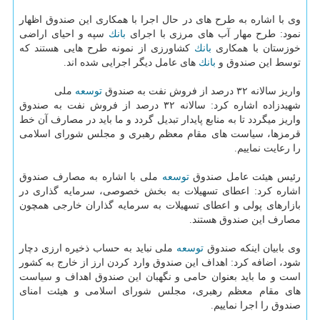
وی با اشاره به طرح های در حال اجرا با همكاری این صندوق اظهار
نمود: طرح مهار آب های مرزی با اجرای
بانك
سپه و احیای اراضی
خوزستان با همكاری
بانك
كشاورزی از نمونه طرح هایی هستند كه
توسط این صندوق و
بانك
های عامل دیگر اجرایی شده اند.
واریز سالانه ۳۲ درصد از فروش نفت به صندوق
توسعه
ملی
شهیدزاده اشاره كرد: سالانه ۳۲ درصد از فروش نفت به صندوق
واریز میگردد تا به منابع پایدار تبدیل گردد و ما باید در مصارف آن خط
قرمزها، سیاست های مقام معظم رهبری و مجلس شورای اسلامی
را رعایت نماییم.
رئیس هیئت عامل صندوق
توسعه
ملی با اشاره به مصارف صندوق
اشاره كرد: اعطای تسهیلات به بخش خصوصی، سرمایه گذاری در
بازارهای پولی و اعطای تسهیلات به سرمایه گذاران خارجی همچون
مصارف این صندوق هستند.
وی بابیان اینكه صندوق
توسعه
ملی نباید به حساب ذخیره ارزی دچار
شود، اضافه كرد: اهداف این صندوق وارد كردن ارز از خارج به كشور
است و ما باید بعنوان حامی و نگهبان این صندوق اهداف و سیاست
های مقام معظم رهبری، مجلس شورای اسلامی و هیئت امنای
صندوق را اجرا نماییم.