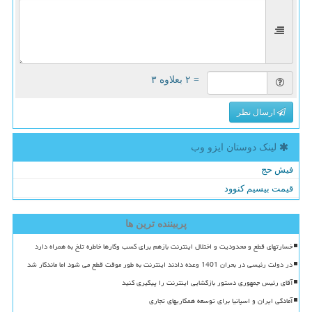
= ۲ بعلاوه ۳
ارسال نظر
لینک دوستان ایزو وب
فیش حج
قیمت بیسیم کنوود
پربیننده ترین ها
خسارتهای قطع و محدودیت و اختلال اینترنت بازهم برای کسب وکارها خاطره تلخ به همراه دارد
در دولت رئیسی در بحران 1401 وعده دادند اینترنت به طور موقت قطع می شود اما ماندگار شد
آقای رئیس جمهوری دستور بازگشایی اینترنت را پیگیری کنید
آمادگی ایران و اسپانیا برای توسعه همکاریهای تجاری