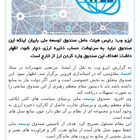
ایزو وب: رئیس هیئت عامل صندوق توسعه ملی بابیان اینكه این
صندوق نباید به سرنوشت حساب ذخیره ارزی دچار شود، اظهار
داشت: اهداف این صندوق وارد كردن ارز از خارج است.
به گزارش ایزو وب به نقل از ایسنا، مرتضی شهیدزاده در ستاد
اقتصاد
مقاومتی كه در استانداری قزوین برگزار شد، اظهار نمود: این
صندوق متعلق به بخش خصوصی است و حتی اگر دولت نیاز به منابع
داشته باشد باید با دستور مقام معظم رهبری از این صندوق منابعی را
به صورت تسهیلات دریافت كند.
وی افزود: صندوق
توسعه
ملی برمبنای سیاست های كلی ابلاغی
مقام معظم رهبری و برمبنای تجارب حاصل از كاركرد ذخیره ارزی به
وجود آمده و مجموعه ای از نظام بر آن نظر دارد چون منابع نسل های
آینده است.
این مقام مسئول تصریح كرد: هدف از تأسیس صندوق
توسعه
ملی
حفظ سهم نسل های آینده از منابع نفت، گاز و فراورده های نفتی و
تبدیل بخشی از منابع به ثروت های ماندگار است.