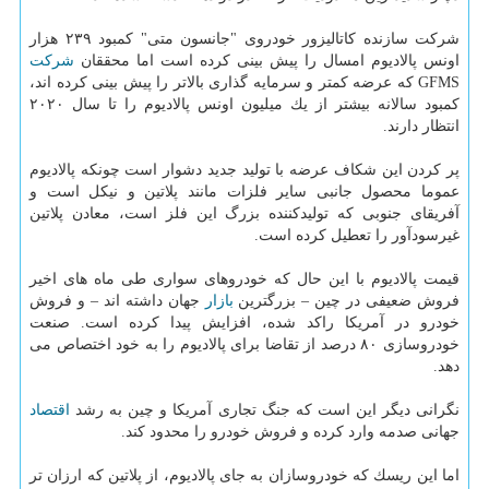
شركت سازنده كاتالیزور خودروی "جانسون متی" كمبود ۲۳۹ هزار
اونس پالادیوم امسال را پیش بینی كرده است اما محققان
شركت
GFMS كه عرضه كمتر و سرمایه گذاری بالاتر را پیش بینی كرده اند،
كمبود سالانه بیشتر از یك میلیون اونس پالادیوم را تا سال ۲۰۲۰
انتظار دارند.
پر كردن این شكاف عرضه با تولید جدید دشوار است چونكه پالادیوم
عموما محصول جانبی سایر فلزات مانند پلاتین و نیكل است و
آفریقای جنوبی كه تولیدكننده بزرگ این فلز است، معادن پلاتین
غیرسودآور را تعطیل كرده است.
قیمت پالادیوم با این حال كه خودروهای سواری طی ماه های اخیر
فروش ضعیفی در چین – بزرگترین
بازار
جهان داشته اند – و فروش
خودرو در آمریكا راكد شده، افزایش پیدا كرده است. صنعت
خودروسازی ۸۰ درصد از تقاضا برای پالادیوم را به خود اختصاص می
دهد.
نگرانی دیگر این است كه جنگ تجاری آمریكا و چین به رشد
اقتصاد
جهانی صدمه وارد كرده و فروش خودرو را محدود كند.
اما این ریسك كه خودروسازان به جای پالادیوم، از پلاتین كه ارزان تر