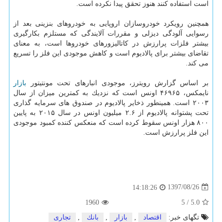
است استفاده كنند هنوز تحقق پیدا نكرده است.
همچنین رویكرد خودروسازان اروپایی به خودروهای بنزینی بعد از
رسوایی آلودگی دیزلی و مقررات آلایندگی كه مستلزم بكارگیری
بیشتر فلزات پرارزش در كاتالیزورهای خودروها است، به معنای
تقاضای بیشتر برای پالادیوم است و كاهش موجودی این فلز را تسریع
می كند.
بر اساس گزارش رویترز، موجودی انبارهای تحت مونتیتور
بازار
نایمكس، ۴۶۹۶۵ اونس است كه نزدیك به كمترین میزان از سال
۲۰۰۳ است. همینطور ذخایر پالادیوم در صندوق های سرمایه گذاری
تحت پشتوانه پالادیوم از ۲.۶ میلیون اونس در سال ۲۰۱۵ به پایین
۸۰۰ هزار اونس سقوط كرده است كه منعكس كننده كمبود موجودی
این فلز پرارزش است.
1397/08/26
14:18:26
1960
5
/
5.0
تگهای خبر:
اقتصاد
,
بازار
,
بانك
,
تجاری