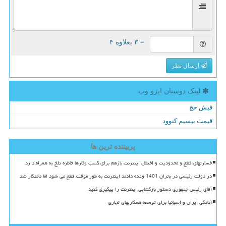
= ۳ بعلاوه ۴
ارسال نظر
لینک دوستان ایزو وب
فیش حج
قیمت بیسیم کنوود
پربیننده ترین ها
خسارتهای قطع و محدودیت و اختلال اینترنت بازهم برای کسب وکارها خاطره تلخ به همراه دارد
در دولت رئیسی در بحران 1401 وعده دادند اینترنت به طور موقت قطع می شود اما ماندگار شد
آقای رئیس جمهوری دستور بازگشایی اینترنت را پیگیری کنید
آمادگی ایران و اسپانیا برای توسعه همکاریهای تجاری