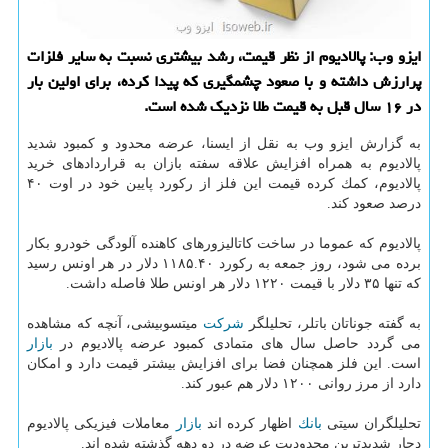
ایزو وب: پالادیوم از نظر قیمت، رشد بیشتری نسبت به سایر فلزات
پرارزش داشته و با صعود چشمگیری كه پیدا كرده، برای اولین بار
در ۱۶ سال قبل به قیمت طلا نزدیك شده است.
به گزارش ایزو وب به نقل از ایسنا، عرضه محدود و كمبود شدید
پالادیوم به همراه افزایش علاقه سفته بازان به قراردادهای خرید
پالادیوم، كمك كرده قیمت این فلز از ركورد پایین خود در اوت ۴۰
درصد صعود كند.
پالادیوم كه عموما در ساخت كاتالیزورهای كاهنده آلودگی خودرو بكار
برده می شود، روز جمعه به ركورد ۱۱۸۵.۴۰ دلار در هر اونس رسید
كه تنها ۳۵ دلار با قیمت ۱۲۲۰ دلار هر اونس طلا فاصله داشت.
به گفته جوناتان باتلر، تحلیلگر
شركت
میتسوبیشی، آنچه كه مشاهده
می گردد حاصل سال های متمادی كمبود عرضه پالادیوم در
بازار
است. این فلز همچنان فضا برای افزایش بیشتر قیمت دارد و امكان
دارد از مرز روانی ۱۲۰۰ دلار هم عبور كند.
تحلیلگران سیتی
بانك
اظهار كرده اند
بازار
معاملات فیزیكی پالادیوم
دچار شدیدترین محدودیت عرضه در دو دهه گذشته شده اند.