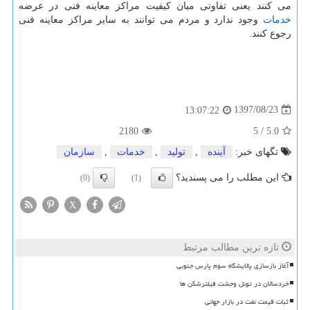
می كنند یعنی تفاوتی میان كیفیت مراكز معاینه فنی در عرضه
خدمات
وجود ندارد و مردم می توانند به سایر مراكز معاینه فنی
رجوع كنند.
1397/08/23
13:07:22
2180
5
/
5.0
تگهای خبر:
آینده
,
تولید
,
خدمات
,
سازمان
این مطلب را می پسندید؟
(0)
(1)
X
تازه ترین مطالب مرتبط
آغاز بازسازی پالایشگاه سوم پارس جنوبی
خردسالان در تونل وحشت فیلترشکن ها
ثبات قیمت نفت در بازار جهانی