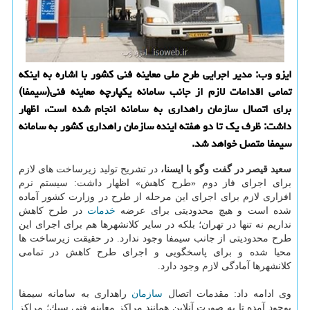
ایزو وب: مدیر اجرایی طرح ملی معاینه فنی كشور با اشاره به اینكه
تمامی اقدامات لازم از جانب سامانه یكپارچه معاینه فنی(سیمفا)
برای اتصال سازمان راهداری به سامانه انجام شده است، اظهار
داشت: ظرف یك تا دو هفته اینده سازمان راهداری كشور به سامانه
سیمفا متصل خواهد شد.
سعید قیصر در گفت وگو با ایسنا،
در تشریح تولید زیرساخت های لازم
برای اجرای فاز دوم «طرح كاهش» اظهار داشت: سیستم نرم
افزاری لازم برای اجرای این مرحله از طرح در وزارت كشور آماده
شده است و هیچ محدودیتی برای عرضه
خدمات
در طرح كاهش
نداریم نه تنها در تهران؛ بلكه در سایر كلانشهرها هم برای اجرای این
طرح محدودیتی از جانب سیمفا وجود ندارد. در حقیقت زیرساخت ها
محیا شده و برای پاسخگویی و اجرای طرح كاهش در تمامی
كلانشهرها آمادگی لازم وجود دارد.
وی ادامه داد: مقدمات اتصال
سازمان
راهداری به سامانه سیمفا
بوجود آمده تا به صورت آنلاین همانند مراكز معاینه فنی سبك؛ مراكز