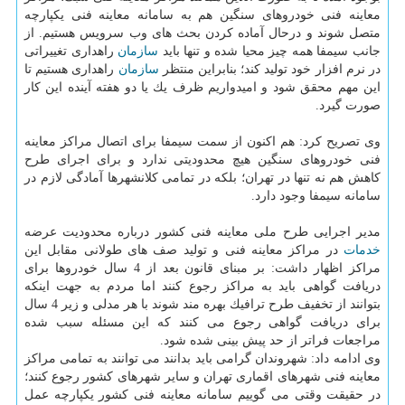
معاینه فنی خودروهای سنگین هم به سامانه معاینه فنی یكپارچه
متصل شوند و درحال آماده كردن بحث های وب سرویس هستیم. از
جانب سیمفا همه چیز محیا شده و تنها باید
سازمان
راهداری تغییراتی
در نرم افزار خود تولید كند؛ بنابراین منتظر
سازمان
راهداری هستیم تا
این مهم محقق شود و امیدواریم ظرف یك یا دو هفته آینده این كار
صورت گیرد.
وی تصریح كرد: هم اكنون از سمت سیمفا برای اتصال مراكز معاینه
فنی خودروهای سنگین هیچ محدودیتی ندارد و برای اجرای طرح
كاهش هم نه تنها در تهران؛ بلكه در تمامی كلانشهرها آمادگی لازم در
سامانه سیمفا وجود دارد.
مدیر اجرایی طرح ملی معاینه فنی كشور درباره محدودیت عرضه
خدمات
در مراكز معاینه فنی و تولید صف های طولانی مقابل این
مراكز اظهار داشت: بر مبنای قانون بعد از 4 سال خودروها برای
دریافت گواهی باید به مراكز رجوع كنند اما مردم به جهت اینكه
بتوانند از تخفیف طرح ترافیك بهره مند شوند با هر مدلی و زیر 4 سال
برای دریافت گواهی رجوع می كنند كه این مسئله سبب شده
مراجعات فراتر از حد پیش بینی شده شود.
وی ادامه داد: شهروندان گرامی باید بدانند می توانند به تمامی مراكز
معاینه فنی شهرهای اقماری تهران و سایر شهرهای كشور رجوع كنند؛
در حقیقت وقتی می گوییم سامانه معاینه فنی كشور یكپارچه عمل