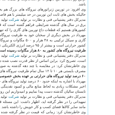
باشد.
حالیكه بخش های ثابت این توربین در حد میلیمتر با هم فاصله
مدیركل دفتر پشتیبانی فنی و نظارت بر تولید
شركت
تولید
برق در سال های گذشته شرایطی فراهم گشته است كه قطعا
كشورهای هستیم كه قطعات داغ توربین های گازی را كه تنها 
مهرداد در بخش دیگری از سخنان خود به ظرفیت نیروگاه 
كشور حرارتی است و بیشتر از ۹۵ درصد انرژی الكتریكی توسط نیروگاه های یاد شده تولید می گردد.
ظرفیت نیروگاه های كشور به ۸۰ هزار مگاوات رسیده است
مدیركل دفتر پشتیبانی فنی و نظارت بر تولید
شركت
است، تصریح كرد: براین اساس از نظر قدرت نصب شده در د
مصرف بایستی هر ۱۰ تا ۱۲ سال تمام ظرفیت نیروگاه های كشور را دو برابر نماییم.
۶۰ درصد تولید نیروگاه های حرارتی بر عهده بخش خصوصی است
مهرداد با اشاره به اینكه حدود
تابستان سالیان گذشته دست پیدا نماییم و امیدواریم این رو
مدیركل دفتر پشتیبانی فنی و نظارت بر تولید
شركت
تولید
تمهیداتی را در نظر گرفته اید، اظهار داشت: این مسئله 
مانند سایر كالاها فضای كسب و كار خویش را داشته باشد.
وی خاطرنشان كرد: زمانی كه قیمت در نظر گرفته شده بر