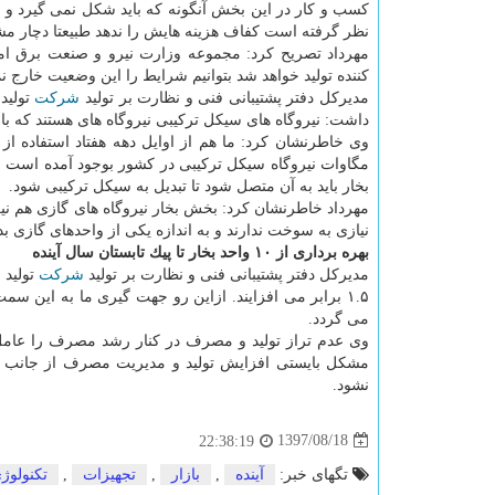
كسب و كار در این بخش آنگونه كه باید شكل نمی گیرد و 
نظر گرفته است كفاف هزینه هایش را ندهد طبیعتا دچار م
مهرداد تصریح كرد: مجموعه وزارت نیرو و صنعت برق ام
كننده تولید خواهد شد بتوانیم شرایط را این وضعیت خارج نم
مدیركل دفتر پشتیبانی فنی و نظارت بر تولید
شركت
تولید
داشت: نیروگاه های سیكل تركیبی نیروگاه های هستند كه بالاتر
بخار باید به آن متصل شود تا تبدیل به سیكل تركیبی شود.
مهرداد خاطرنشان كرد: بخش بخار نیروگاه های گازی هم نیر
نیازی به سوخت ندارند و به اندازه یكی از واحدهای گازی
بهره برداری از ۱۰ واحد بخار تا پیك تابستان سال آینده
مدیركل دفتر پشتیبانی فنی و نظارت بر تولید
شركت
می گردد.
وی عدم تراز تولید و مصرف در كنار رشد مصرف را عامل
مشكل بایستی افزایش تولید و مدیریت مصرف از جانب مش
نشود.
1397/08/18
22:38:19
تگهای خبر:
آینده
,
بازار
,
تجهیزات
,
تكنولوژ