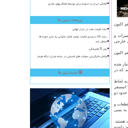
آمادگی ایران و اسپانیا برای توسعه همکاریهای تجاری
پربحث ترین ها
: ما هم اكنون
ثبات قیمت نفت در بازار جهانی
میرات و
رشد 25 درصدی مالیات تولید فشار مالیاتی به سایر حوزه ها
منتقل شد
ی خارجی
پلن B همیشگی
م اكنون
چالش جایگزینی سوخت های فسیلی در سایه بحران تنگه هرمز
یاز شده
د كه در
جدیدترین ها
ی به لحاظ
پارامترهای فیزیكی تحت شرایط بحرانی مورد بهره برداری قرار می گیرند. در بویلرهای نیروگاه های حرارتی ما بخاری با فشار بالای ۲۰۰ اتمسفر
ر حدود دو
قطعات و
به بمبی
ر ولت مشغول به فعالیت هستند.
د داشته