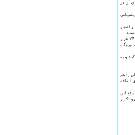
ی آن در
شتیبانی
و اظهار
تند.
وی خاطرنشان كرد: ما هم از اوایل دهه هفتاد استفاده از این نوع نیروگاه ها را در مجموعه صنعت كشور داشته ایم و هم اكنون حدود ۲۴ هزار
 ظرفیت نیروگاه
ند و به
به تناسب راندمان را هم
ع به شبكه سراسری اضافه
رفع این
و تكرار