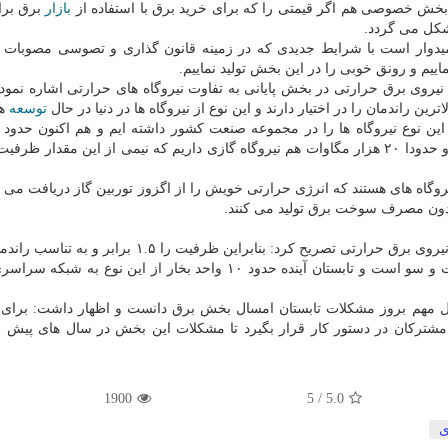
بخش خصوصی هم اگر قیمتی را كه برای خرید برق با استفاده از
بازار
برق برا
شكل می گردد.
یدوار است با شرایط جدیدی كه در زمینه قانون گذاری و تصوسی مصوبات پ
اییم و رونق خوبی را در این بخش تولید نماییم.
 نیروی برق حرارتی در بخش پایانی به تفاوت نیروگاه های حرارتی اشاره نمود 
ین راندمان را در اختیار دارند و این نوع از نیروگاه ها در دنیا در حال
توسعه
هس
مگاوات نیروگاه سیكل تركیبی در كشور بوجود آمده است و حدودا ۲۰ هزار مگاوات هم نیروگاه گازی داریم كه نیمی از این مقدار
وگاه های هستند كه انرژی حرارتی خویش را از اگزوز توربین گاز دریافت می كن
 بدون مصرف سوخت برق تولید می كنند.
تولید نیروی برق حرارتی تصریح كرد: بنابراین ظرفیت را ۱.۵ برابر و 
۱.۵ برابر می افزایند. ازاین رو جهت گیری ما به این سمت و سو است و تابستان آینده حدود ۱۰ واحد بخار از این نو
 مهم بروز مشكلات تابستان امسال بخش برق دانست و اظهار داشت: برای 
تركان در دستور كار قرار بگیرد تا مشكلات این بخش در سال های پیش ر
1900
5
/
5.0
ی