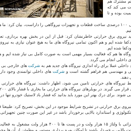
سرانه هم مشترك هم
یت می كند كه
یت بوده و تا
وی در پاسخ به این سوال كه آیا كشور ما توانایی خودكفایی ۱۰۰ درصدی ساخت قطعات و تجهیزات نیروگاهی را داراست، بیان كرد
م.
د نیروی برق حرارتی خاطرنشان كرد: قبل از این در بخش بهره برداری، تع
ا شده ایم و هم اكنون تمامی نیروگاه های ما به هیچ عنوان نیازی به نیرو
ودكفا شده ایم.
وگاه ها هم كه فعالیت بسیار مهمی است به صورت كامل بی نیاز شده ایم و ه
 داخلی انجام می گردد.
 داخلی عملا برای راه اندازی نیروگاه های جدید هم به
شركت
های خارجی بی ن
 و مهندسی هم فراهم گشته است و
شركت
های داخلی توانمندی وجود دارن
دهند.
از ۹۵ درصد برق كشور توسط نیروگاه های حرارتی تامین می شود، اظهار داشت: نیروگاه های حرارت
 ما تولید می شوند. برای درك بهتر این مورد باید بدانید كه فشار باد لاستیك خودرو تنها د
نیروی برق حرارتی در تشریح شرایط موجود در این بخش، تصریح كرد: طبیعتا 
كنولوژی و استاندارد بالایی برخوردار باشد در غیر این صورت چنین تجهیزاتی 
مهرداد خاطرنشان كرد: هم اكنون در بخش الكتریكی تجهیزاتی با ولتاژ ۱۵ هزار ولت و در پست ها تا ۴۰۰ هزا
ت بالایی برخوردار باشند تا امكان بهره برداری مستمر و مطمئن از آن ها وجو