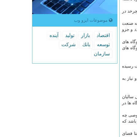
ر در دقیقه می چرخد در
موضوعات ایزو وب
ته صنعت
د و جزو
اقتصاد
بازار
تولید
آینده
گاه های
توسعه
بانك
شركت
ست. هم اكنون ۸۵ درصد ظرفیت نیروگاه های
سازمان
 كشور به حدود ۸۰ هزار مگاوات رسیده
 جمعیت و نیاز به
طی سالیان
ش را كرده اند تا به آمادگی ۹۹ درصدی نیروگاه ها در
صوصی چه
باشد كه
تا فضای