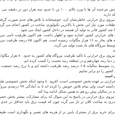
وی افزود: در توربین ژنراتورهای نیروگاه های بزرگ هم بخش چرخنده آن ها با وزن بالای ۱۰۰ تن با حدود سه هزار دو
 دارند.
 نیروی برق حرارتی خاطرنشان كرد: خوشبختانه با تلاش های جدی صورت گرف
ت مورد نیاز این بخش با بالاترین تكنولوژی ساخت در كشور انجام می گرد
چند كشور قادر به تولید آن هستند در داخل كشور ایجاد می شود.
های حرارتی كشور اشاره نمود و اظهار داشت: هم اكنون ظرفیت نامی نیرو
گازی و سیكل تركیبی به ۴۸ هزار و ۵۰۰ مگاوات و نیروگاه های بخار به ۱۶ هزار مگاوات رسیده ا
تولید نیروی برق حرارتی با تاكید ظرفیت نیروگاه های
نیا رتبه چهاردهم و در منطقه رتبه نخست را كسب كرده ایم.
وی خاطرنشان كرد: در مقایسه با چند دهه گذشته به صورت متوسط سالیانه ۶.۵ درصد رشد ظرفیت داشته ایم و با نرخ رشد
 ۶۰ درصد تولید نیروگاه های حرارتی بر عهده بخش خصوصی است، افزود: با وجود اینكه بخش خصوصی 
اخیر مشكلات زیادی به لحاظ منابع مالی و كمبود نقدینگی داشته است ولی تمام تلاش خوی
ند در سالیان پیش رو هم به همین شكل ادامه پیدا كند.
 نیروی برق حرارتی در پاسخ به این سوال كه برای مشاركت بیشتر بخش خ
قدری به مباحث كلان تر باز می گردد چون كه قیمت برق باید حداقل در حدی 
ای خرید برق از مشترك پایین تر از هزینه های تعمیر و نگهداری است طبیع