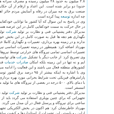
۲.۸ میلیون به حدود ۲۸ میلیون رسیده و مصرف 
حدودا دو برابر شده است. این اعداد و ارقام از آن حكا
صنعت برق به چه میزان در رفاه و آسایش مردم حائز اهم
چه اندازه
توسعه
پیدا كرده است.
در حال حركت به سمت خودكفایی كامل در این عرصه هستی
مدیركل دفتر پشتیبانی فنی و نظارت بر تولید
شركت
تولی
نگهداری هم دهه ها قبل به صورت كامل در این بخش خودكف
ندارند و در زمینه بهره برداری، تعمیرات و نگهداری كاملا خ
مهرداد اضافه كرد: همینطور در زمینه تعمیرات اساسی نیر
تعمیرات اساسی تمامی نیروگاه های حرارتی توسط نیروهای
وی تصریح كرد: از جانب دیگر با تشكیل
شركت
های توانمند
ایم و نه تنها در این زمینه بلكه امكان
صادرات
خدمات
فنی
كشورهای منطقه فعال می باشند و این فعالیت را ادامه می 
وی با اشاره به اینكه بیشتر 
با دمای بالای ۵۰۰ درجه در بعضی از نیروگاه های
اتمسفر است.
مدیركل دفتر پشتیبانی فنی و نظارت بر تولید
شركت
تولید 
تجهیزاتی كه برای چنین بویلری استفاده می گردد باید از ت
ساعتی برای نیروگاه و پرسنل فعال در آن مبدل می گردد.
ازاین رو بایستی این تجهیزات از استانداردها و كیفیت ساخ