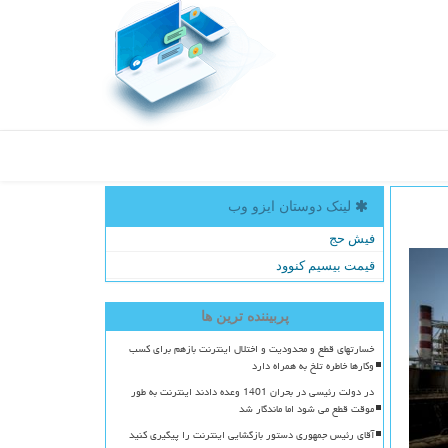
لینک دوستان ایزو وب
فیش حج
قیمت بیسیم کنوود
پربیننده ترین ها
خسارتهای قطع و محدودیت و اختلال اینترنت بازهم برای کسب
وکارها خاطره تلخ به همراه دارد
در دولت رئیسی در بحران 1401 وعده دادند اینترنت به طور
موقت قطع می شود اما ماندگار شد
آقای رئیس جمهوری دستور بازگشایی اینترنت را پیگیری کنید