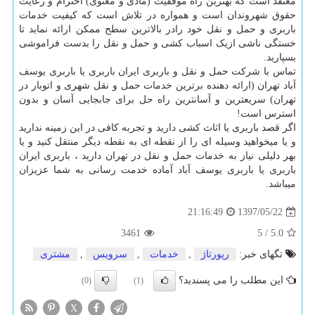
معتقد است که بهترین راه موفقیت (مادی و معنوی) احترام و رعایت
حقوق شهروندان است و همواره در تلاش است که کیفیت خدمات
باربری و حمل و نقل خود رادر بالاترین سطح ممکن ارائه نماید تا
خستگی ناشی ازیک اسباب کشی و حمل و نقل را بدست فراموشی
بسپارید.
تماس با شرکت حمل و نقل و باربری ایران باربری یا باربری یوسف
آباد تهران (ارائه دهنده برترین خدمات حمل و نقل شهری و اتوبار در
تهران) سریعترین و آسانترین راه حل برای جابجایی آسان و بدون
استرس است
!
اگر قصد باربری یا اثاث کشی دارید و تجربه کافی در این زمینه ندارید
و یا میخواهید وسیله ای را از نقطه ای به نقطه دیگر منتقل کنید و یا
بهر دلیلی نیاز به خدمات حمل و نقل در تهران دارید ، باربری ایران
باربری یا باربری یوسف آباد آماده خدمت رسانی به شما عزیزان
میباشد.
1397/05/22
21:16:49
3461
5
/
5.0
تگهای خبر:
رپورتاژ
,
خدمات
,
سرویس
,
مشتری
این مطلب را می پسندید؟
(0)
(1)
X