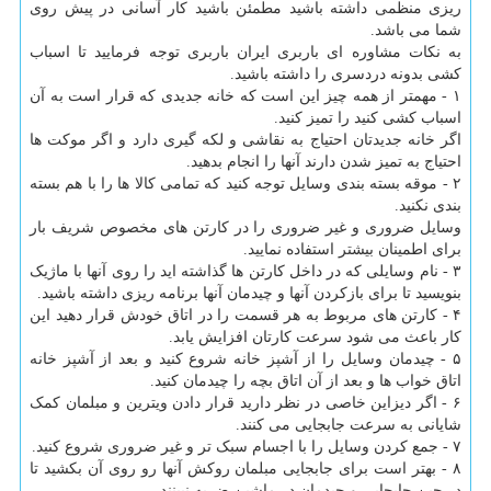
ریزی منظمی داشته باشید مطمئن باشید کار آسانی در پیش روی
شما می باشد.
به نکات مشاوره ای باربری ایران باربری توجه فرمایید تا اسباب
کشی بدونه دردسری را داشته باشید.
۱ - مهمتر از همه چیز این است که خانه جدیدی که قرار است به آن
اسباب کشی کنید را تمیز کنید.
اگر خانه جدیدتان احتیاج به نقاشی و لکه گیری دارد و اگر موکت ها
احتیاج به تمیز شدن دارند آنها را انجام بدهید.
۲ - موقه بسته بندی وسایل توجه کنید که تمامی کالا ها را با هم بسته
بندی نکنید.
وسایل ضروری و غیر ضروری را در کارتن های مخصوص شریف بار
برای اطمینان بیشتر استفاده نمایید.
۳ - نام وسایلی که در داخل کارتن ها گذاشته اید را روی آنها با ماژیک
بنویسید تا برای بازکردن آنها و چیدمان آنها برنامه ریزی داشته باشید.
۴ - کارتن های مربوط به هر قسمت را در اتاق خودش قرار دهید این
کار باعث می شود سرعت کارتان افزایش یابد.
۵ - چیدمان وسایل را از آشپز خانه شروع کنید و بعد از آشپز خانه
اتاق خواب ها و بعد از آن اتاق بچه را چیدمان کنید.
۶ - اگر دیزاین خاصی در نظر دارید قرار دادن ویترین و مبلمان کمک
شایانی به سرعت جابجایی می کنند.
۷ - جمع کردن وسایل را با اجسام سبک تر و غیر ضروری شروع کنید.
۸ - بهتر است برای جابجایی مبلمان روکش آنها رو روی آن بکشید تا
در حین جابجایی و چیدمان در ماشین ضربه نبینند.