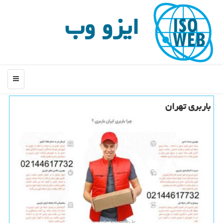
ایزو وب
منو
باربری تهران