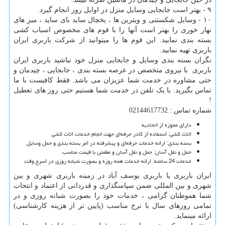
۹ - بهتر است جابجایی وسایل منزل در اوایل روز انجام گیرد.
۱۰ - وسایل شکستنی و ویترین ها ، یخچال ساید بای ساید ، میز های
نهار خوری را بهتر است آنها را با فوم های مخصوص اسباب کشی
بسته بندی نمایید. این فوم ها را میتوانید از شرکت باربری ایران
باربری تهیه نمایید.
نگران بسته بندی وسایل و جابجایی منزل خود نباشید باربری ایران
باربری با نیروی متخصص در عرصه بسته بندی ، جابجایی ، چیدمان و
حتی مشاوره در خدمت شما عزیزان می باشد. فقط کافیست با ما
تماس بگیرید. با یک تلفن در خدمت شما هستیم حتی روز های تعطیل
!
شماره تماس : 02144617732
دارای مجوزه از اتحادیه
اثاث کشی: استفاده از کادر حرفه‌ای جهت انجام خدمات اثاث کشی
بسته بندی: ارائه‌ خدمات حرفه‌ای و پیشرفته در امر بسته ‌بندی و حمل وسایل
حمل و نقل آسان: حمل و نقل آسان و مطمئن با قیمت مناسب
خدمات 24 ساعته: ارائه‌ خدمات همه روزه و بصورت شبانه‌ روزی در اسرع وقت
ایران باربری یا باربری یوسف آباد در زمینه باربری شهری و بین
شهری و بین المللی ضمن سپاسگذاری و قدردانی از اعتماد و انتخاب
شما هموطنان گرامی ، خدمات خود را بصورت شبانه روزی و در
تمامی روزهای سال با نرخ مناسب (پایین تر از هزینه کارشناسی)
ارائه مینماید.