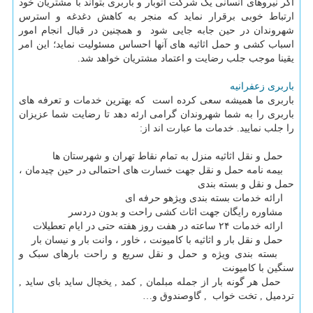
اگر نیروهای انسانی یک شرکت اتوبار و باربری بتواند با مشتریان خود
ارتباط خوبی برقرار نماید که منجر به کاهش دغدغه و استرس
شهروندان در حین جابه جایی شود و همچنین در قبال انجام امور
اسباب کشی و حمل اثاثیه های آنها احساس مسئولیت نماید؛ این امر
یقینا موجب جلب رضایت و اعتماد مشتریان خواهد شد.
باربری زعفرانیه
باربری ما همیشه سعی کرده است که بهترین خدمات و تعرفه های
باربری را به شما شهروندان گرامی ارئه دهد تا رضایت شما عزیزان
را جلب نمایید. خدمات ما عبارت اند از
:
حمل و نقل اثاثیه منزل به تمام نقاط تهران و شهرستان ها
بیمه نامه حمل و نقل جهت خسارت های احتمالی در حین چیدمان ،
حمل و نقل و بسته بندی
ارائه خدمات بسته بندی ویژهو حرفه ای
مشاوره رایگان جهت اثاث کشی راحت و بدون دردسر
ارائه خدمات ۲۴ ساعته در هفت روز هفته حتی در ایام تعطیلات
حمل و نقل بار و اثاثیه با کامیونت ، خاور ، وانت بار و نیسان بار
بسته بندی ویژه و حمل و نقل سریع و راحت بارهای سبک و
سنگین با کامیونت
حمل هر گونه بار از جمله مبلمان , کمد , یخچال ساید بای ساید ,
تردمیل , تخت خواب , گاوصندوق و
…