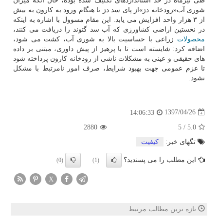
طی تیرماه در حد استانداردهای تكلیف شده بوده، حال آنكه میزان
شوری آب«رودخانه دز»از پای سد دز تا هنگام ورود به كارون به بیش
از ۳ هزار واحد افزایش می یابد. این مقام مسوول با اشاره به اینكه
در نخستین اراضی كشاورزی كه آب سد گتوند را دریافت می كنند،
محصولات
زراعی با حساسیت بالا به شوری آب، كشت می شود،
اضافه كرد: شایسته است تا با پرهیز از پیش داوری، مبتنی بر داده
های حقیقی و عینی به مشكلات ناشی از رودخانه كارون پرداخته شود
تا عزم عمومی جهت بهبود شرایط، صرف امور نامرتبط با مشكل
نشود.
1397/04/26
14:06:33
2880
5
/
5.0
تگهای خبر:
كیفیت
این مطلب را می پسندید؟
(0)
(1)
X
تازه ترین مطالب مرتبط