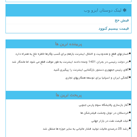
لینک دوستان ایزو وب
فیش حج
قیمت بیسیم کنوود
پربیننده ترین ها
خسارتهای قطع و محدودیت و اختلال اینترنت بازهم برای کسب وکارها خاطره تلخ به همراه دارد
در دولت رئیسی در بحران 1401 وعده دادند اینترنت به طور موقت قطع می شود اما ماندگار شد
آقای رئیس جمهوری دستور بازگشایی اینترنت را پیگیری کنید
آمادگی ایران و اسپانیا برای توسعه همکاریهای تجاری
پربحث ترین ها
آغاز بازسازی پالایشگاه سوم پارس جنوبی
خردسالان در تونل وحشت فیلترشکن ها
ثبات قیمت نفت در بازار جهانی
رشد 25 درصدی مالیات تولید فشار مالیاتی به سایر حوزه ها منتقل شد