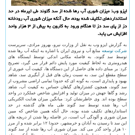
ایزو وب: میزان شوری آب رها شده از سد گتوند طی تیرماه در حد
استانداردهای تكلیف شده بوده، حال آنكه میزان شوری آب رودخانه
دز از پای سد دز تا هنگام ورود به كارون به بیش از ۳ هزار واحد
افزایش می یابد.
به گزارش ایزو وب به نقل از وزارت نیرو، بهروز مرادی، سرپرست
شركت
توسعه
منابع آب و نیروی ایران با اشاره به اینكه آب رها شده
توسط سد گتوند، به فاصله مكانی اندكی توسط ایستگاه های
هیدرومتری به لحاظ كیفیت مورد پایش دائم قرار می گیرد، تصریح
كرد: بر مبنای داده های حاصل از این دستگاه ها، كیفیت آب عبوری از
سطح مقطع این سد، به نسبت زمان های قبل از آبگیری سد، شاهد
بهبود و پایداری است، به گونه ای كه حدودا تمامی اراضی مشروب از
سد گتوند، همچون كشتزارهای گیاهان حساس به كیفیت آب، شاهد
رشد و گاها جهش در میزان تولید و افزایش شاخص عملكرد در واحد
سطح بوده اند. وی خاطرنشان كرد: میانگین میزان هدایت الكتریكی
آب رها شده توسط سد گتوند طی ماه های گذشته در حد
استانداردهای تكلیف شده بوده، حال آنكه همین شاخص كه مبین
میزان شوری و آلودگی آب است، در فاصله رها شدن از دریچه های
این سد تا رسیدن به آبادان و خرمشهر، حدودا ۱۲ برابر شده و از مرز
۱۰ هزار واحد گذر می كند. میزان شوری آب رها شده از سد گتوند