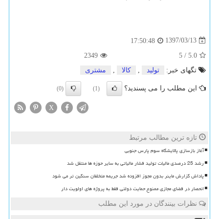
1397/03/13
17:50:48
2349
5
/
5.0
تگهای خبر:
تولید
,
كالا
,
مشتری
این مطلب را می پسندید؟
(0)
(1)
X
تازه ترین مطالب مرتبط
آغاز بازسازی پالایشگاه سوم پارس جنوبی
رشد 25 درصدی مالیات تولید فشار مالیاتی به سایر حوزه ها منتقل شد
پاداش گزارش ماینر بدون مجوز افزوده شد جریمه متخلفان سنگین تر می شود
انحصار در فضای مجازی ممنوع حمایت دولتی فقط به پروژه های اولویت دار
نظرات بینندگان در مورد این مطلب