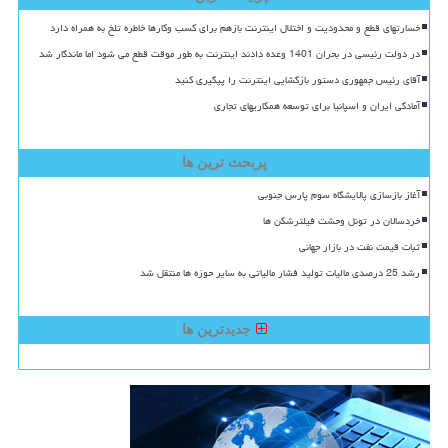
خسارتهای قطع و محدودیت و اختلال اینترنت بازهم برای کسب وکارها خاطره تلخ به همراه دارد
در دولت رئیسی در بحران 1401 وعده دادند اینترنت به طور موقت قطع می شود اما ماندگار شد
آقای رئیس جمهوری دستور بازگشایی اینترنت را پیگیری کنید
آمادگی ایران و اسپانیا برای توسعه همکاریهای تجاری
پربحث ترین ها
آغاز بازسازی پالایشگاه سوم پارس جنوبی
خردسالان در تونل وحشت فیلترشکن ها
ثبات قیمت نفت در بازار جهانی
رشد 25 درصدی مالیات تولید فشار مالیاتی به سایر حوزه ها منتقل شد
جدیدترین ها