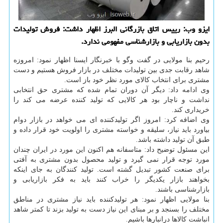
ایزو وب: رییس اتاق بازرگانی البرز اظهار داشت: فروش تولیدات
بدون بازاریابی و بازارشناسی مفهومی ندارد.
رحیم بنا مولایی در گفت وگو با خبرنگار ایسنا اظهار نمود: امروزه
شاهد رقابت جدی بین تولیدات مختلف در بازار فروش هستیم و دست
مشتری برای انتخاب كالای مورد نظر خود باز است.
وی ادامه داد: دیگر آن دوران تمام شده كه مشتری حق انتخابی
نداشت و ناچار بود هر كالایی كه تولید كننده عرضه می كند را
خریداری كند.
وی اضافه كرد: امروز اگر تولیدكننده ای می خواهد در بازار دوام
بیاورد باید نیاز، سلیقه و خواسته مشتری را اولویت خود قرار داده و
طبق آن تولید داشته باشد.
این مسئول توضیح داد: متاسفانه هم اكنون این مورد در ایران چندان
مورد توجه قرار نمی گیرد و تولید محصول بدون مشتری به آفتی
برای صنعت كشور تبدیل گشته است. تولید كنندگان به جای اینكه
بخواهند بازار یكدیگر را خراب كنند باید به فكر بازاریابی و
بازارشناسی باشند.
بنا مولایی اظهار نمود: هر تولیدكننده باید نیاز مشتری در مناطق
مختلف را بسنجد و بر مبنای این نیاز دست به تولید بزند تا كمتر شاهد
انباشت كالاها درانبارها باشیم.