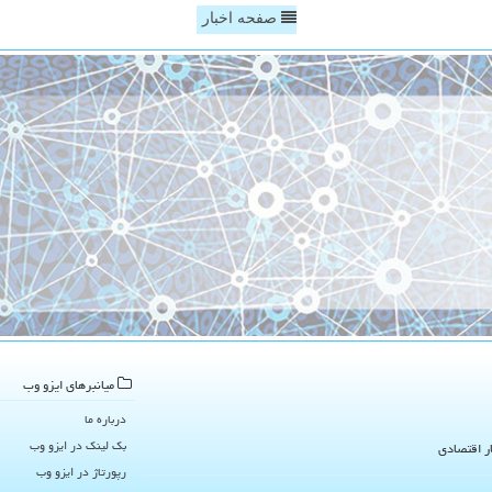
صفحه اخبار
میانبرهای ایزو وب
درباره ما
بک لینک در ایزو وب
ار اقتصادی
رپورتاژ در ایزو وب