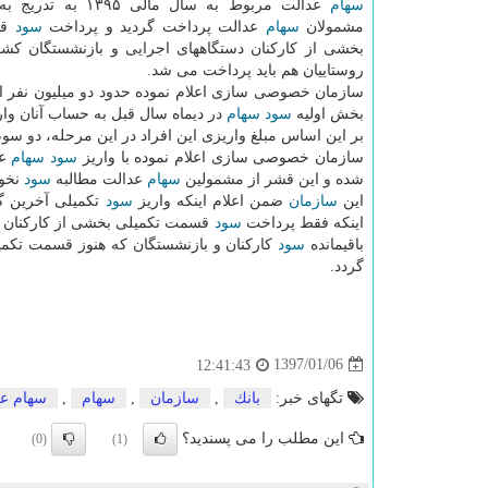
سهام
مشمولان
سهام
عدالت پرداخت گردید و پرداخت
سود
قس
بخشی از كاركنان دستگاههای اجرایی و بازنشستگان كش
روستاییان هم باید پرداخت می شد.
سازمان خصوصی سازی اعلام نموده حدود دو میلیون نفر از 
بخش اولیه
سود
سهام
در دیماه سال قبل به حساب آنان وار
بر این اساس مبلغ واریزی این افراد در این مرحله، دو سو
سازمان خصوصی سازی اعلام نموده با واریز
سود
سهام
عد
شده و این قشر از مشمولین
سهام
عدالت مطالبه
سود
نخوا
این
سازمان
ضمن اعلام اینكه واریز
سود
اینكه فقط پرداخت
سود
قسمت تكمیلی بخشی از كاركنان د
باقیمانده
سود
كاركنان و بازنشستگان كه هنوز قسمت تكم
گردد.
1397/01/06
12:41:43
تگهای خبر:
بانك
,
سازمان
,
سهام
,
سهام ع
این مطلب را می پسندید؟
(0)
(1)