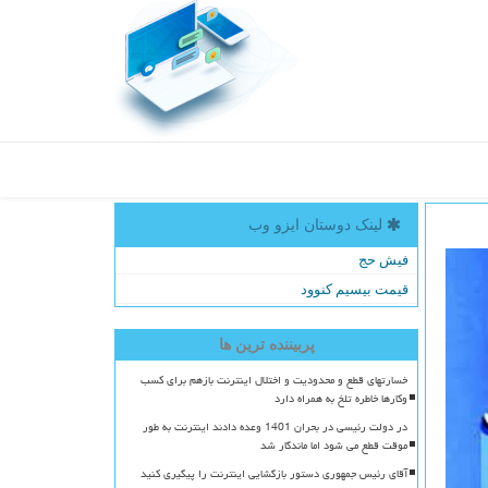
لینک دوستان ایزو وب
فیش حج
قیمت بیسیم کنوود
پربیننده ترین ها
خسارتهای قطع و محدودیت و اختلال اینترنت بازهم برای کسب
وکارها خاطره تلخ به همراه دارد
در دولت رئیسی در بحران 1401 وعده دادند اینترنت به طور
موقت قطع می شود اما ماندگار شد
آقای رئیس جمهوری دستور بازگشایی اینترنت را پیگیری کنید