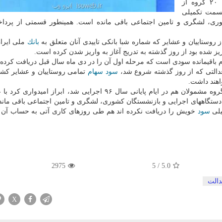
عدالت مربوط به سال مالی ۱۳۹۵ به تدریج به ۲۰ گروه از
مت تكمیلی
وری، لشگری و تامین اجتماعی باقی مانده است. همینطور قسمتی از پرد
روستاییان و عشایر كه شماره شبا بانكی تاییدی آنان متعلق به
بانك
ملی ایران
یز شده بود از روز گذشته به تدریج آغاز به واریز شدن كرده است.
م باقیمانده سودی است كه مرحله اول آن را در دی ماه سال قبل دریافت كرده ب
التی كه از روز گذشته شروع شد،
سود
سهام
تمامی روستاییان و عشایر كش
هند داشت.
تكمیلی آخرین گروه مشمولان هم در ایام پایانی سال ۹۶ اجرایی شد، ابراز امیدوار
ستگاههای اجرایی و بازنشستگان كشوری، لشگری و تامین اجتماعی باقی مان
یلی
سود
خویش را دریافت نكرده اند هم طی روزهای كاری آتی به حساب آن ه
2975
5
/
5.0
دالت
X