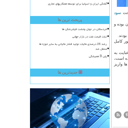
آمادگی ایران و اسپانیا برای توسعه همکاریهای تجاری
اخت
سود
پربحث ترین ها
 بوده و
خردسالان در تونل وحشت فیلترشکن ها
ودند.
ثبات قیمت نفت در بازار جهانی
ور كامل
رشد 25 درصدی مالیات تولید فشار مالیاتی به سایر حوزه ها
منتقل شد
ی كرد با عنایت به
پلن B همیشگی
ده است،
ا واریز
جدیدترین ها