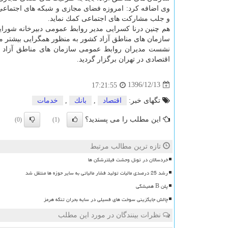
وی اضافه كرد: امروزه فضای مجازی و شبكه های اجتماعی ب
و جلب مشاركت های اجتماعی كمك نماید.
هم چنین درنا كسرایی مدیر روابط عمومی دبیرخانه شورا
سازمان های مناطق آزاد كشور به منظور همگرایی بیشتر میا
نشست مدیران روابط عمومی سازمان های مناطق آزاد كش
اقتصادی در تهران برگزار گردید.
1396/12/13
17:21:55
تگهای خبر:
اقتصاد
,
بانك
,
خدمات
این مطلب را می پسندید؟
(0)
(1)
تازه ترین مطالب مرتبط
خردسالان در تونل وحشت فیلترشکن ها
رشد 25 درصدی مالیات تولید فشار مالیاتی به سایر حوزه ها منتقل شد
پلن B همیشگی
چالش جایگزینی سوخت های فسیلی در سایه بحران تنگه هرمز
نظرات بینندگان در مورد این مطلب