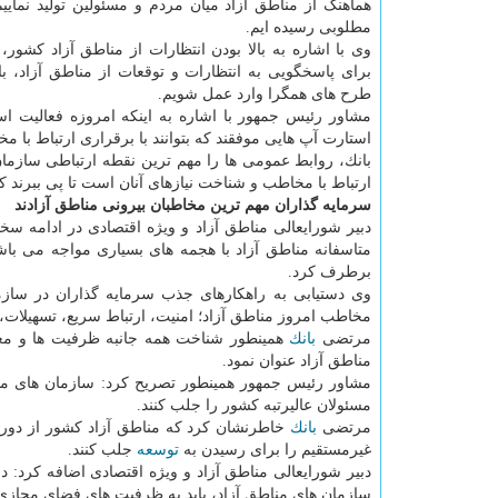
هماهنگ از مناطق آزاد میان مردم و مسئولین تولید نمایی
مطلوبی رسیده ایم.
وی با اشاره به بالا بودن انتظارات از مناطق آزاد كشور،
برای پاسخگویی به انتظارات و توقعات از مناطق آزاد، باید
طرح های همگرا وارد عمل شویم.
مشاور رئیس جمهور با اشاره به اینكه امروزه فعالیت ا
استارت آپ هایی موفقند كه بتوانند با برقراری ارتباط با 
بانك، روابط عمومی ها را مهم ترین نقطه ارتباطی سازما
ارتباط با مخاطب و شناخت نیازهای آنان است تا پی ببرند 
سرمایه گذاران مهم ترین مخاطبان بیرونی مناطق آزادند
دبیر شورایعالی مناطق آزاد و ویژه اقتصادی در ادامه سخ
متاسفانه مناطق آزاد با هجمه های بسیاری مواجه می با
برطرف كرد.
وی دستیابی به راهكارهای جذب سرمایه گذاران در ساز
مخاطب امروز مناطق آزاد؛ امنیت، ارتباط سریع، تسهیلات، پ
مرتضی
بانك
همینطور شناخت همه جانبه ظرفیت ها و معر
مناطق آزاد عنوان نمود.
مشاور رئیس جمهور همینطور تصریح كرد: سازمان های مناطق
مسئولان عالیرتبه كشور را جلب كنند.
مرتضی
بانك
خاطرنشان كرد كه مناطق آزاد كشور از دوره
غیرمستقیم را برای رسیدن به
توسعه
جلب كنند.
دبیر شورایعالی مناطق آزاد و ویژه اقتصادی اضافه كرد:
سازمان های مناطق آزاد، باید به ظرفیت های فضای مجازی 