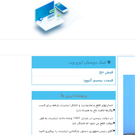
لینک دوستان ایزو وب
فیش حج
قیمت بیسیم کنوود
پربیننده ترین ها
خسارتهای قطع و محدودیت و اختلال اینترنت بازهم برای کسب
وکارها خاطره تلخ به همراه دارد
در دولت رئیسی در بحران 1401 وعده دادند اینترنت به طور
موقت قطع می شود اما ماندگار شد
آقای رئیس جمهوری دستور بازگشایی اینترنت را پیگیری کنید