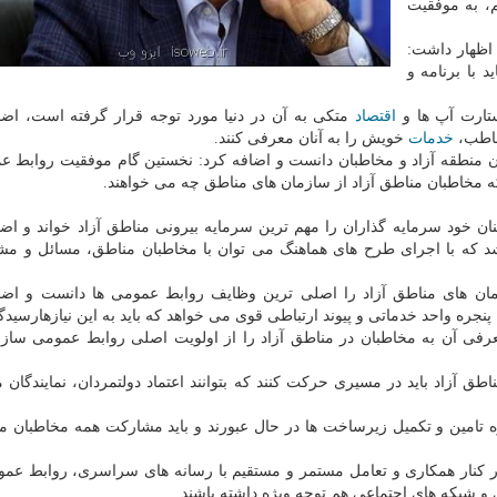
م، به موفقیت
 اظهار داشت:
 با برنامه و
ستارت آپ ها و
اقتصاد
متكی به آن در دنیا مورد توجه قرار گرفته است، اضا
مخاطب،
خدمات
خویش را به آنان معرفی كنند.
ن منطقه آزاد و مخاطبان دانست و اضافه كرد: نخستین گام موفقیت روابط ع
كه مخاطبان مناطق آزاد از سازمان های مناطق چه می خواهند.
نان خود سرمایه گذاران را مهم ترین سرمایه بیرونی مناطق آزاد خواند و اضا
شد كه با اجرای طرح های هماهنگ می توان با مخاطبان مناطق، مسائل و مش
مان های مناطق آزاد را اصلی ترین وظایف روابط عمومی ها دانست و اضا
نجره واحد خدماتی و پیوند ارتباطی قوی می خواهد كه باید به این نیازهارسید
فی آن به مخاطبان در مناطق آزاد را از اولویت اصلی روابط عمومی ساز
 آزاد باید در مسیری حركت كنند كه بتوانند اعتماد دولتمردان، نمایندگان
 تامین و تكمیل زیرساخت ها در حال عبورند و باید مشاركت همه مخاطبان م
 در كنار همكاری و تعامل مستمر و مستقیم با رسانه های سراسری، روابط عم
و شبكه های اجتماعی هم توجه ویژه داشته باشند.