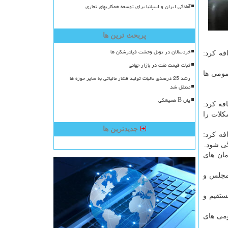
آمادگی ایران و اسپانیا برای توسعه همکاریهای تجاری
پربحث ترین ها
خردسالان در تونل وحشت فیلترشکن ها
فه كرد:
ثبات قیمت نفت در بازار جهانی
مومی ها
رشد 25 درصدی مالیات تولید فشار مالیاتی به سایر حوزه ها
منتقل شد
پلن B همیشگی
فه كرد:
كلات را
جدیدترین ها
فه كرد:
گی شود.
مان های
 مجلس و
ستقیم و
ومی های