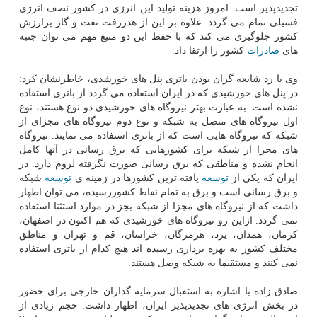
تجدیدپذیر است. امروز هزینه تولید این انرژی در كشور نصف انرژی
فسیلی تمام می گردد. علاوه بر این از هدررفت نفت و گاز پرارزش
كشور جلوگیری می كند كه با حفظ این دو منبع مهم می توان جنبه
های
صادرات
كشور را ارتقا داد.
وی با رد شایعه گران بودن باتری پنل های خورشدی، خاطرنشان كرد:
در پنل های خورشیدی كه در ایران استفاده می گردد از باتری استفاده
نشده است. به عبارت بهتر نیروگاه های خورشیدی دو نوع هستند، نوع
اول نیروگاه های متصل به شبكه و نوع دوم نیروگاه های مجزای از
شبكه كه نیروگاه هایی است كه از باتری استفاده می نمایند. نیروگاه
های مجزا از شبكه برای كشورهایی كه برق رسانی در آنها كامل
انجام نشده و مناطقی كه برق رسانی صورت نگرفته لزوم دارد. در
ایران كه یكی از
توسعه
یافته ترین كشورها در زمینه ی
توسعه
شبكه
و برق رسانی است و برق به تمام نقاط كشوررسیده، می توان اظهار
داشت كه از نیروگاه های مجزا از شبكه بجز در موارد استثنا استفاده
نمی گردد. ازاین رو نیروگاه های خورشیدی كه هم اكنون در اصفهان،
كرمان، همدان، یزد، هرمزگان، خراسان، قم و تهران و مناطق
مختلف كشور به بهره برداری رسیده اند هیچ كدام از باتری استفاده
نمی كنند و مستقیما به شبكه وصل هستند.
صادق زاده با اشاره به استقبال سرمایه گذاران خارجی برای حضور
در بخش انرژی های تجدیدپذیر ایران، اظهار داشت: حجم زیادی از