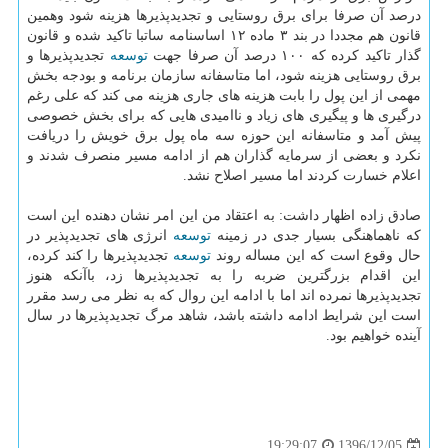
درصد آن صرفا برای برق روستایی و تجدیدپذیرها هزینه شود وهمین
قانون هم مجددا در بند ۳ ماده ۱۲ اساسنامه ساتبا تاكید شده و قانون
گذار تاكید كرده كه ۱۰۰ درصد آن صرفا جهت
توسعه
تجدیدپذیرها و
برق روستایی هزینه شود، اما متاسفانه سازمان برنامه و بودجه بخش
مهمی از این پول را بابت هزینه های جاری هزینه می كند كه علی رغم
درگیری ها و پیگیری های زیاد و ناامیدی هایی كه برای بخش خصوصی
پیش آمد و متاسفانه این حوزه سه ماه پول برق خویش را دریافت
نكرد و بعضی از سرمایه گذاران هم از ادامه مسیر منصرف شدند و
اعلام خسارت كردند اما مسیر اصلاح نشد.
صادق زاده اظهار داشت: به اعتقاد من این امر نشان دهنده این است
كه ناهماهنگی بسیار جدی در زمینه
توسعه
انرژی های تجدیدپذیر در
حال وقوع است كه این مساله روند
توسعه
تجدیدپذیرها را كند كرده،
این اقدام بزرگترین ضربه را به تجدیدپذیرها زد، باآنكه هنوز
تجدیدپذیرها نمرده اند اما با ادامه این روال كه به نظر می رسد مقرر
است این شرایط ادامه داشته باشد، شاهد مرگ تجدیدپذیرها در سال
آینده خواهیم بود.
1396/12/05
19:29:07