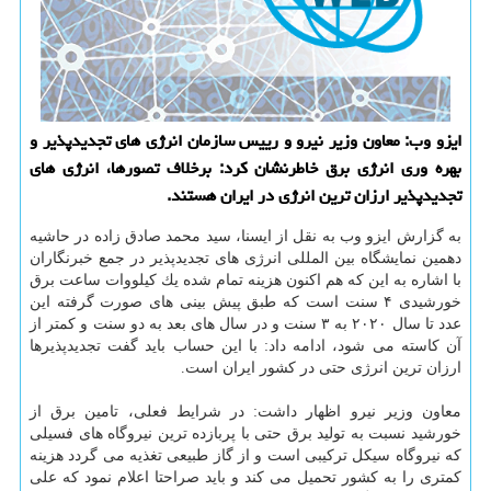
ایزو وب: معاون وزیر نیرو و رییس سازمان انرژی های تجدیدپذیر و
بهره وری انرژی برق خاطرنشان كرد: برخلاف تصورها، انرژی های
تجدیدپذیر ارزان ترین انرژی در ایران هستند.
به گزارش ایزو وب به نقل از ایسنا، سید محمد صادق زاده در حاشیه
دهمین نمایشگاه بین المللی انرژی های تجدیدپذیر در جمع خبرنگاران
با اشاره به این كه هم اكنون هزینه تمام شده یك كیلووات ساعت برق
خورشیدی ۴ سنت است كه طبق پیش بینی های صورت گرفته این
عدد تا سال ۲۰۲۰ به ۳ سنت و در سال های بعد به دو سنت و كمتر از
آن كاسته می شود، ادامه داد: با این حساب باید گفت تجدیدپذیرها
ارزان ترین انرژی حتی در كشور ایران است.
معاون وزیر نیرو اظهار داشت: در شرایط فعلی، تامین برق از
خورشید نسبت به تولید برق حتی با پربازده ترین نیروگاه های فسیلی
كه نیروگاه سیكل تركیبی است و از گاز طبیعی تغذیه می گردد هزینه
كمتری را به كشور تحمیل می كند و باید صراحتا اعلام نمود كه علی