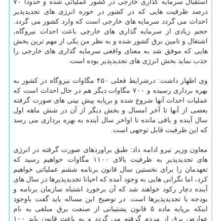
استقبال سرمایه گذاری خارجی در كشور عملیاتی شده و حدودا ۷۰
درصد ظرفیت هایی كه در كشور در حوزه انرژی های تجدیدپذیر
احداث می گردد سرمایه های خارجی است كه وارد كشور می گردد.
حجم زیادی از سرمایه گذاری های خارجی باعث احداث نیروگاه،
اشتغال و تامین برق كشور شده و به نظر من یكی از مهم ترین بخش
هایی كه موفق شد به معنای واقعی سرمایه گذاری های خارجی را
جذب نماید بخش انرژی های تجدیدپذیر بوده است.
وی اظهار داشت: درشرایط فعلی ۴۵۰ مگاوات نیروگاه در كشور به
بهره برداری رسیده و ۷۰۰ مگاوات دیگر هم در حال احداث است كه
عملیات احداث آنها شروع شده و برپایه پیش بینی های صورت گرفته
بعضی از آنها تا آخر امسال و بخش دیگر از آن در شش ماهه اول
سال آینده و باقی مانده تا اواخر سال آینده به بهره برداری می رسد
كه این ظرفیت قابل توجهی است.
معاون وزیر نیرو ادامه داد: طبق براوردهای صورت گرفته در انرژی
های تجدیدپذیر به ظرفیت بالای ۱۱۰۰ مگاوات خواهیم رسید كه
تعهدمان را برای نخستین سال قانون برنامه ششم عملیاتی خواهیم
كرد، اما نگرانی هایی به وجود آمده كه احیانا تجدیدپذیرها در سال های
آینده دچار ركود خواهند شد كه آن برخورد اشتباه سازمان برنامه و
بودجه با تجدیدپذیرها است. در توضیح این مساله باید گفت باوجود
اینكه برپایه ماده ۵ قانون پشتیبانی از صنعت برق مبلغی به نام
عوارض برق از مردم گرفته می گردد و به باعث قانون باید ۱۰۰