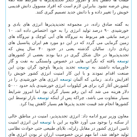
پیش عرضه نشود. بنابراین لازم است كه افراد مسوول دانش قدیمی
خویش را تغییر داده و با دانش جدید تصمیم گیری كنند.
به گفته صادق زاده، در مجموعه تجدیدپذیرها انرژی های بادی و
خورشیدی ۹۰ درصد تولید انرژی را به خود اختصاص داده اند، ۱۰
درصد مابقی هم مربوط به نیروگاه های آبی كوچك و نیروگاه های
زمین گرمایی می گردد كه در این دو مورد هم ایران پتانسیل های
زیادی دارد. سالیان گذشته یعنی در حدود ۴۰ سال پیش كه
تجدیدپذیرها در حال شكل گیری در دنیا بودند بعضی از كشورهای
توسعه
یافته كه نگرانی هایی در خصوص وابستگی به نفت و گاز
خاورمیانه داشتند به
توسعه
تجدید پذیرها باوجود گران بودن این
صنعت اقدام نمودند و با این كار امنیت انرژی كشور خویش را
افزایش دادند. زمانی كه آلمان
توسعه
انرژی های خورشیدی را در
كشورش آغاز كرد برای هر كیلووات انرژی خورشیدی باید حدود ۵۰۰۰
دلار هزینه می شد كه این رقم بسیار گران بود اما امروز شرایط
بسیار متفاوت می باشد، چراكه پس از اینكه
توسعه
بازار توسط این
كشورها انجام شد قیمت تجدید پذیرها هم بسیار كاهش پیدا كرد.
معاون وزیر نیرو ادامه داد: انرژی تجدیدپذیر، امنیت در مناطق خالی
از سكنه را بوجود می آورد علاوه بر این با
توسعه
این انرژی امنیت
تامین انرژی كشور در مقابل زلزله، بلایای طبیعی حتی حوادث نظامی
تولید خواهد شد، اما مهم ترین خصوصیت ارزان تر بودن انرژی های