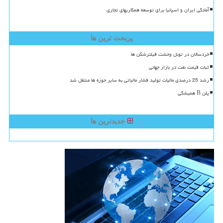
آمادگی ایران و اسپانیا برای توسعه همکاریهای تجاری
پربحث ترین ها
خردسالان در تونل وحشت فیلترشکن ها
ثبات قیمت نفت در بازار جهانی
رشد 25 درصدی مالیات تولید فشار مالیاتی به سایر حوزه ها منتقل شد
پلن B همیشگی
جدیدترین ها