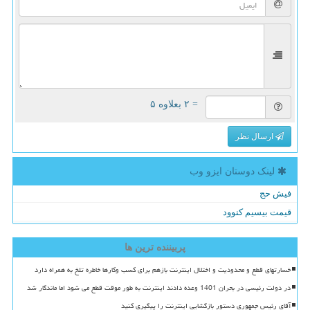
= ۲ بعلاوه ۵
ارسال نظر
لینک دوستان ایزو وب
فیش حج
قیمت بیسیم کنوود
پربیننده ترین ها
خسارتهای قطع و محدودیت و اختلال اینترنت بازهم برای کسب وکارها خاطره تلخ به همراه دارد
در دولت رئیسی در بحران 1401 وعده دادند اینترنت به طور موقت قطع می شود اما ماندگار شد
آقای رئیس جمهوری دستور بازگشایی اینترنت را پیگیری کنید