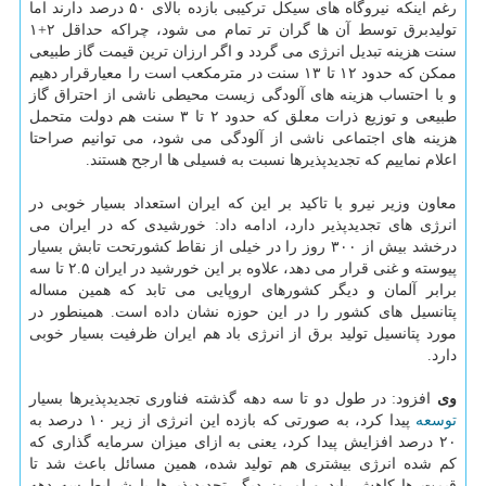
رغم اینكه نیروگاه های سیكل تركیبی بازده بالای ۵۰ درصد دارند اما
تولیدبرق توسط آن ها گران تر تمام می شود، چراكه حداقل ۲+۱
سنت هزینه تبدیل انرژی می گردد و اگر ارزان ترین قیمت گاز طبیعی
ممكن كه حدود ۱۲ تا ۱۳ سنت در مترمكعب است را معیارقرار دهیم
و با احتساب هزینه های آلودگی زیست محیطی ناشی از احتراق گاز
طبیعی و توزیع ذرات معلق كه حدود ۲ تا ۳ سنت هم دولت متحمل
هزینه های اجتماعی ناشی از آلودگی می شود، می توانیم صراحتا
اعلام نماییم كه تجدیدپذیرها نسبت به فسیلی ها ارجح هستند.
معاون وزیر نیرو با تاكید بر این كه ایران استعداد بسیار خوبی در
انرژی های تجدیدپذیر دارد، ادامه داد: خورشیدی كه در ایران می
درخشد بیش از ۳۰۰ روز را در خیلی از نقاط كشورتحت تابش بسیار
پیوسته و غنی قرار می دهد، علاوه بر این خورشید در ایران ۲.۵ تا سه
برابر آلمان و دیگر كشورهای اروپایی می تابد كه همین مساله
پتانسیل های كشور را در این حوزه نشان داده است. همینطور در
مورد پتانسیل تولید برق از انرژی باد هم ایران ظرفیت بسیار خوبی
دارد.
وی
افزود: در طول دو تا سه دهه گذشته فناوری تجدیدپذیرها بسیار
توسعه
پیدا كرد، به صورتی كه بازده این انرژی از زیر ۱۰ درصد به
۲۰ درصد افزایش پیدا كرد، یعنی به ازای میزان سرمایه گذاری كه
كم شده انرژی بیشتری هم تولید شده، همین مسائل باعث شد تا
قیمت ها كاهش یابد و امروز دیگر تجدیدپذیرها با شرایط سه دهه